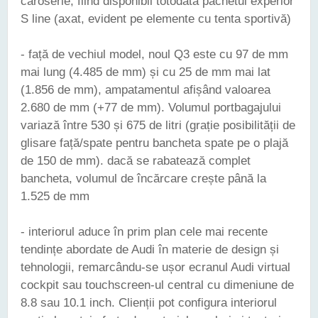
caroserie, fiind disponibil totodată pachetul experior
S line (axat, evident pe elemente cu tenta sportivă)
- față de vechiul model, noul Q3 este cu 97 de mm
mai lung (4.485 de mm) și cu 25 de mm mai lat
(1.856 de mm), ampatamentul afișând valoarea
2.680 de mm (+77 de mm). Volumul portbagajului
variază între 530 și 675 de litri (grație posibilității de
glisare față/spate pentru bancheta spate pe o plajă
de 150 de mm). dacă se rabatează complet
bancheta, volumul de încărcare crește până la
1.525 de mm
- interiorul aduce în prim plan cele mai recente
tendințe abordate de Audi în materie de design și
tehnologii, remarcându-se ușor ecranul Audi virtual
cockpit sau touchscreen-ul central cu dimeniune de
8.8 sau 10.1 inch. Clienții pot configura interiorul