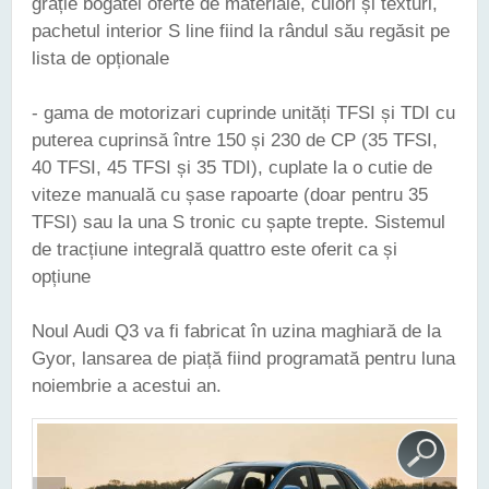
grație bogatei oferte de materiale, culori și texturi,
pachetul interior S line fiind la rândul său regăsit pe
lista de opționale
- gama de motorizari cuprinde unități TFSI și TDI cu
puterea cuprinsă între 150 și 230 de CP (35 TFSI,
40 TFSI, 45 TFSI și 35 TDI), cuplate la o cutie de
viteze manuală cu șase rapoarte (doar pentru 35
TFSI) sau la una S tronic cu șapte trepte. Sistemul
de tracțiune integrală quattro este oferit ca și
opțiune
Noul Audi Q3 va fi fabricat în uzina maghiară de la
Gyor, lansarea de piață fiind programată pentru luna
noiembrie a acestui an.