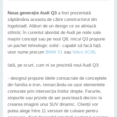
Noua generație Audi Q3
a fost prezentată
săptămâna aceasta de către constructorul din
Ingolstadt. Alături de un design ce se aliniază
stilistic în curentul abordat de Audi pe noile sale
mașini concept sau pe noul Q8, micul Q3 propune
un pachet tehnologic solid - capabil să facă față
unor nume precum
BMW X1
sau
Volvo XC40
.
Iată, pe scurt, cum ni se prezintă noul Audi Q3:
- designul propune ideile consacrate de conceptele
din familia e-tron, remarcându-se ușor elementele
conturate prin intersecția liniilor drepte. Farurile,
stopurile sau prizele de aer punctează decisiv la
crearea imaginii unui SUV dinamic. Clienții vor
putea alege între 11 versiuni de culoare pentru