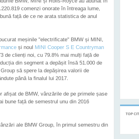
ndurile BMW, MINI și Rolls-Royce au adunat în
1.220.819 comenzi onorate în întreaga lume,
bună față de ce ne arata statistica de anul
ucurat meșinile "electrificate" BMW și MINI,
rmance
și noul
MINI Cooper S E Countryman
de clienți noi, cu 79.8% mai mulți față de
ducția din segment a depășit însă 51.000 de
 Group să spere la depășirea valorii de
ndute până la finalul lui 2017.
or afișat de BMW, vânzările de pe primele șase
mai bune față de semestrul unu din 2016
TOP CIT
e vânzări ale BMW Group, în primul semestru din