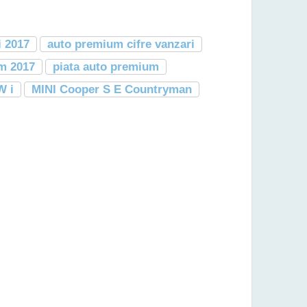
i 2017
auto premium cifre vanzari
m 2017
piata auto premium
 i
MINI Cooper S E Countryman