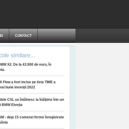
ID
CONTACT
cole similare...
MW X2. De la 43.900 de euro, în
ia.
 Flow a fost inclus pe lista TIME a
mai bune invenţii 2022
ele CSL se întâlnesc la înălţime într-un
t BMW Elveţia
 - deja 15 comenzi ferme înregistrate
mânia