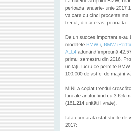
La nivelul Grupului BMW, bra
perioada ianuarie-iunie 2017 
valoare cu cinci procente mai 
trecut, din aceeași perioadă.
De un succes important s-au b
modelele
BMW i
,
BMW iPerfo
ALL4
adunând împreună 42.573 
primul semestru din 2016. Pro
unități, lucru ce permite BMW
100.000 de astfel de mașini vâ
MINI a copiat trendul crescăt
luni ale anului fiind cu 3.6% 
(181.214 unități livrate).
Iată cum arată statisticile d
2017: