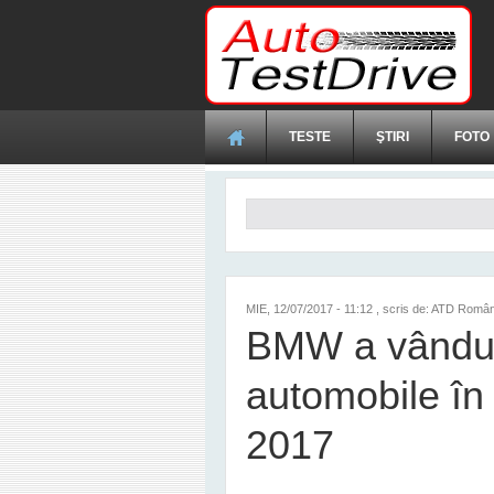
Mergi la conţinutul principal
TESTE
ŞTIRI
FOTO
Formular de căutare
MIE, 12/07/2017 - 11:12
, scris de: ATD Român
BMW a vândut
automobile în
2017