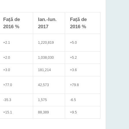
Față de
Ian.-Iun.
Față de
2016 %
2017
2016 %
+2.1
1,220,819
+5.0
+2.0
1,038,030
+5.2
+3.0
181,214
+3.6
+77.0
42,573
+79.8
-35.3
1,575
-6.5
+15.1
88,389
+9.5