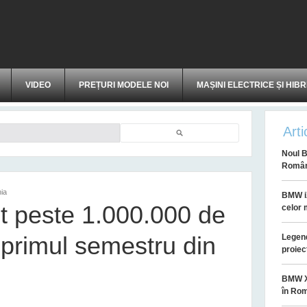
VIDEO
PREȚURI MODELE NOI
MAȘINI ELECTRICE ȘI HIBR
Arti
Căutare
Noul B
Român
ia
BMW iX
 peste 1.000.000 de
celor 
 primul semestru din
Legend
proiec
BMW XM
în Ro