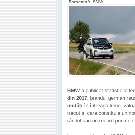
Fotocredit:
BMW
BMW
a publicat statisticile l
din 2017
, brandul german reuș
unități
în întreaga lume, valoa
trecut și care constituie un n
rândul său un record prin cel