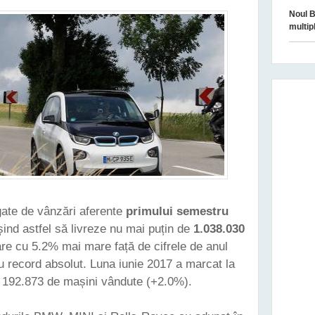
Noul B
multip
egate de vânzări aferente
primului semestru
ind astfel să livreze nu mai puțin de
1.038.030
re cu 5.2% mai mare față de cifrele de anul
ou record absolut. Luna iunie 2017 a marcat la
e 192.873 de mașini vândute (+2.0%).