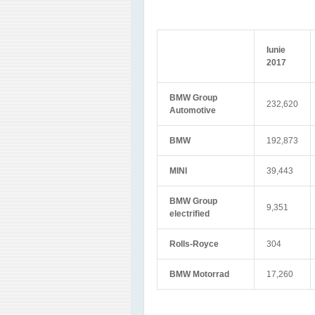
Iunie
2017
BMW Group
232,620
Automotive
BMW
192,873
MINI
39,443
BMW Group
9,351
electrified
Rolls-Royce
304
BMW Motorrad
17,260