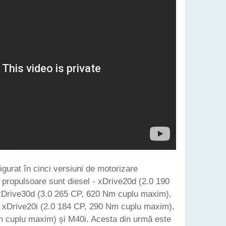
gurat în cinci versiuni de motorizare
propulsoare sunt diesel - xDrive20d (2.0 190
xDrive30d (3.0 265 CP, 620 Nm cuplu maxim),
ă - xDrive20i (2.0 184 CP, 290 Nm cuplu maxim),
m cuplu maxim) și M40i. Acesta din urmă este