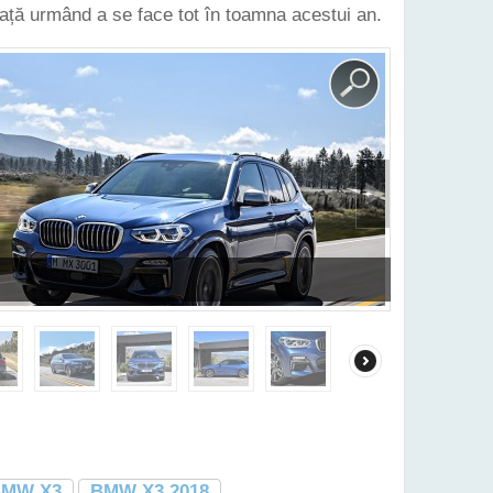
iață urmând a se face tot în toamna acestui an.
BMW X3
BMW X3 2018