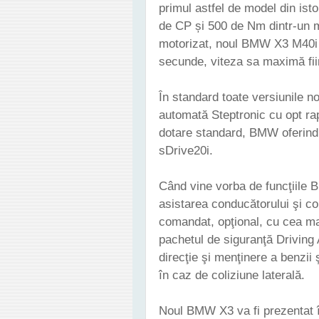
primul astfel de model din ist
de CP și 500 de Nm dintr-un mot
motorizat, noul BMW X3 M40i p
secunde, viteza sa maximă fiin
În standard toate versiunile n
automată Steptronic cu opt r
dotare standard, BMW oferind 
sDrive20i.
Când vine vorba de funcţiile
asistarea conducătorului şi c
comandat, opţional, cu cea ma
pachetul de siguranţă Driving 
direcţie şi menţinere a benzii 
în caz de coliziune laterală.
Noul BMW X3 va fi prezentat 