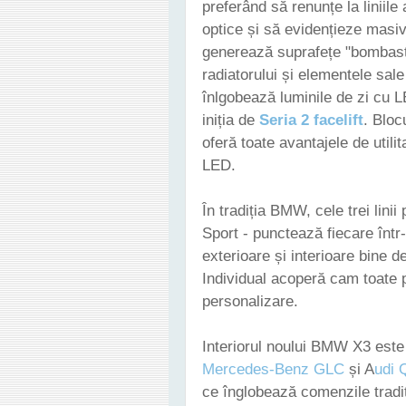
preferând să renunțe la liniile
optice și să evidențieze masiv
generează suprafețe "bombasti
radiatorului și elementele sale
înlgobează luminile de zi cu 
iniția de
Seria 2 facelift
. Bloc
oferă toate avantajele de util
LED.
În tradiția BMW, cele trei lini
Sport - punctează fiecare într-
exterioare și interioare bine 
Individual acoperă cam toate pr
personalizare.
Interiorul noului BMW X3 este
Mercedes-Benz GLC
și A
udi 
ce înglobează comenzile tradi