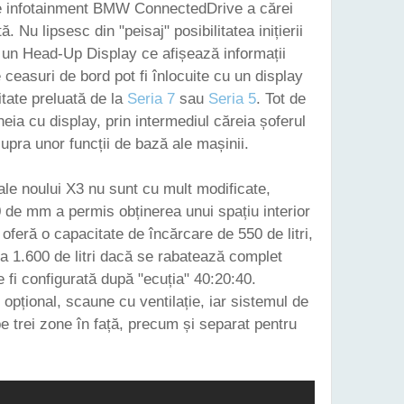
de infotainment BMW ConnectedDrive a cărei
. Nu lipsesc din "peisaj" posibilitatea inițierii
 un Head-Up Display ce afișează informații
 ceasuri de bord pot fi înlocuite cu un display
itate preluată de la
Seria 7
sau
Seria 5
. Tot de
heia cu display, prin intermediul căreia șoferul
supra unor funcții de bază ale mașinii.
le noului X3 nu sunt cu mult modificate,
de mm a permis obținerea unui spațiu interior
oferă o capacitate de încărcare de 550 de litri,
la 1.600 de litri dacă se rabatează complet
fi configurată după "ecuția" 40:20:40.
, opțional, scaune cu ventilație, iar sistemul de
pe trei zone în față, precum și separat pentru