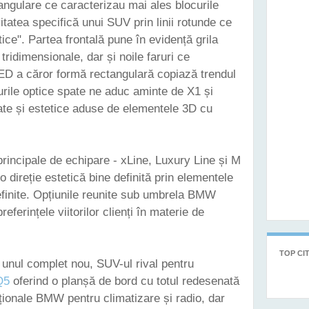
 angulare ce caracterizau mai ales blocurile
itatea specifică unui SUV prin linii rotunde ce
ce". Partea frontală pune în evidență grila
 tridimensionale, dar și noile faruri ce
LED a căror formă rectangulară copiază trendul
urile optice spate ne aduc aminte de X1 și
itate și estetice aduse de elementele 3D cu
i principale de echipare - xLine, Luxury Line și M
o direție estetică bine definită prin elementele
definite. Opțiunile reunite sub umbrela BMW
eferințele viitorilor clienți în materie de
TOP CIT
 unul complet nou, SUV-ul rival pentru
Q5
oferind o planșă de bord cu totul redesenată
ționale BMW pentru climatizare și radio, dar