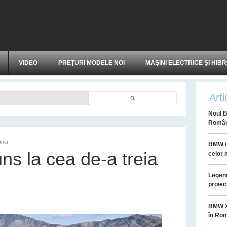
VIDEO
PREȚURI MODELE NOI
MAȘINI ELECTRICE ȘI HIBR
Arti
Căutare
Noul B
Român
ânia
BMW iX
s la cea de-a treia
celor 
Legend
proiec
BMW XM
în Ro