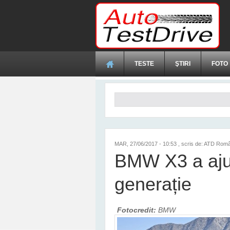
Mergi la conţinutul principal
TESTE
ŞTIRI
FOTO
Formular de căutare
MAR, 27/06/2017 - 10:53
, scris de: ATD Rom
BMW X3 a ajun
generație
Fotocredit:
BMW