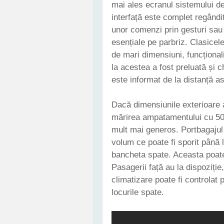
mai ales ecranul sistemului 
interfață este complet regândită
unor comenzi prin gesturi sau
esențiale pe parbriz. Clasicele
de mari dimensiuni, funcțional
la acestea a fost preluată și c
este informat de la distanță a
Dacă dimensiunile exterioare a
mărirea ampatamentului cu 50 
mult mai generos. Portbagajul 
volum ce poate fi sporit până 
bancheta spate. Aceasta poate 
Pasagerii față au la dispoziție
climatizare poate fi controlat 
locurile spate.