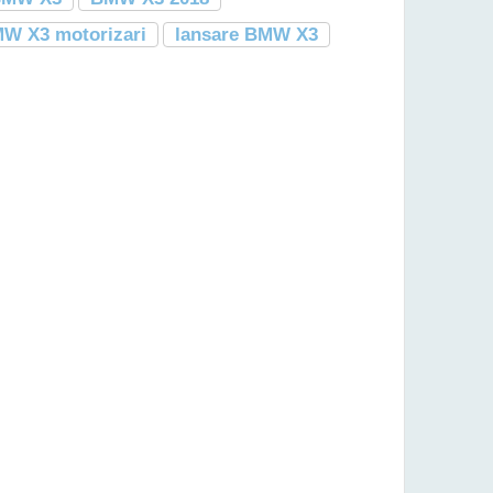
W X3 motorizari
lansare BMW X3