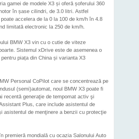
oria gamei de modele X3 și oferă șoferului 360
or în șase cilindri, de 3.0 litri. Astfel
oate accelera de la 0 la 100 de km/h în 4.8
d limitată electronic la 250 de km/h.
oului BMW X3 vin cu o cutie de viteze
apoarte. Sistemul xDrive este de asemenea o
pentru piața din China și varianta X3
 BMW Personal CoPilot care se concentrează pe
ondusul (semi)automat, noul BMW X3 poate fi
i recentă generaţie de tempomat activ şi
Assistant Plus, care include asistentul de
şi asistentul de menţinere a benzii cu protecţie
în premieră mondială cu ocazia Salonului Auto