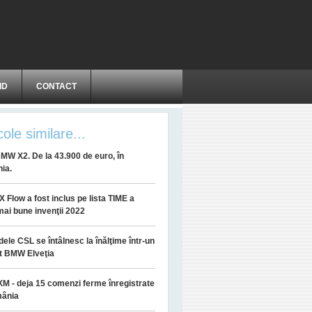
ID
CONTACT
cole similare...
MW X2. De la 43.900 de euro, în
ia.
 Flow a fost inclus pe lista TIME a
mai bune invenţii 2022
ele CSL se întâlnesc la înălţime într-un
t BMW Elveţia
 - deja 15 comenzi ferme înregistrate
mânia