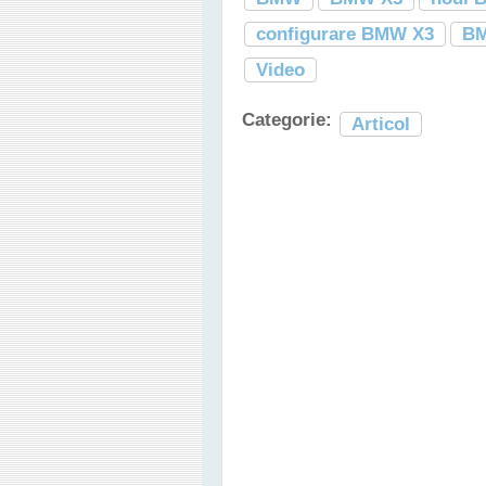
configurare BMW X3
BM
Video
Categorie:
Articol