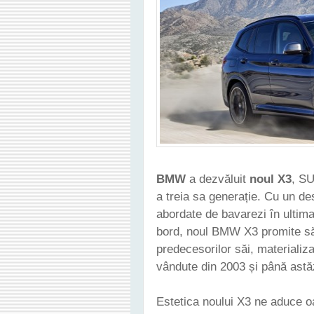
BMW
a dezvăluit
noul X3
, SU
a treia sa generație. Cu un des
abordate de bavarezi în ultima
bord, noul BMW X3 promite să
predecesorilor săi, materializ
vândute din 2003 și până astă
Estetica noului X3 ne aduce 