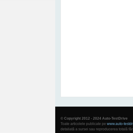
© Copyright 2012 - 2024 Auto-TestDrive
Toate articolele publicate pe
www.auto-testdr
detaliată a sursei sau reproducerea totală făr