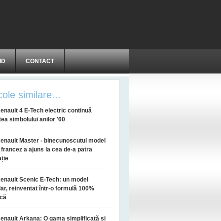
ID
CONTACT
cole similare...
enault 4 E-Tech electric continuă
ea simbolului anilor '60
enault Master - binecunoscutul model
ar francez a ajuns la cea de-a patra
ție
enault Scenic E-Tech: un model
ar, reinventat într-o formulă 100%
ică
enault Arkana: O gama simplificată și