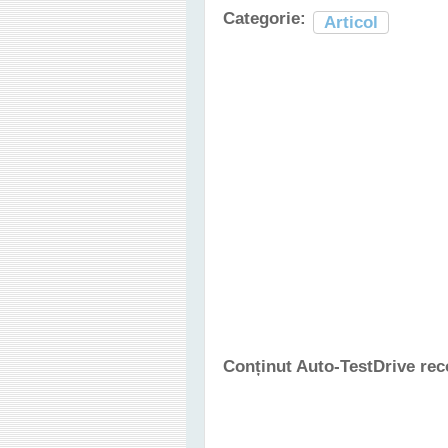
Categorie:
Articol
Conținut Auto-TestDrive re