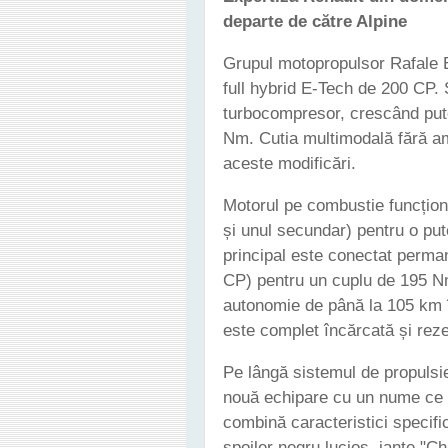
departe de către Alpine
Grupul motopropulsor Rafale 
full hybrid E-Tech de 200 CP.
turbocompresor, crescând put
Nm. Cutia multimodală fără amb
aceste modificări.
Motorul pe combustie funcțion
și unul secundar) pentru o put
principal este conectat perma
CP) pentru un cuplu de 195 Nm
autonomie de până la 105 km î
este complet încărcată și rezer
Pe lângă sistemul de propulsi
nouă echipare cu un nume ce v
combină caracteristici specif
spoiler negru lucios, jante "C