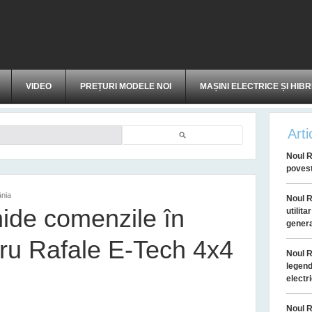
VIDEO
PREȚURI MODELE NOI
MAȘINI ELECTRICE ȘI HIBR
Arti
Căutare
Noul R
povest
ânia
Noul R
ide comenzile în
utilit
genera
ru Rafale E-Tech 4x4
Noul R
legend
electr
Noul R