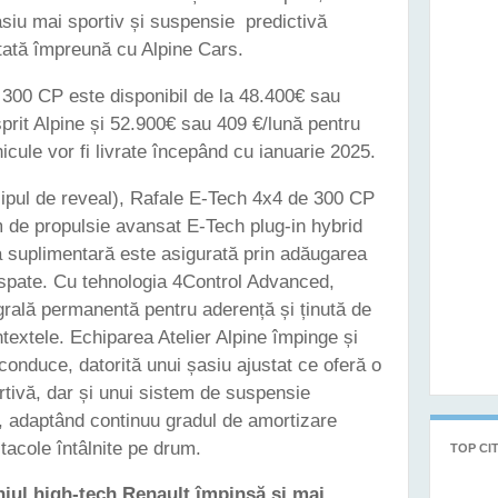
asiu mai sportiv și suspensie predictivă
tată împreună cu Alpine Cars.
300 CP este disponibil de la 48.400€ sau
prit Alpine și 52.900€ sau 409 €/lună pentru
icule vor fi livrate începând cu ianuarie 2025.
lipul de reveal), Rafale E-Tech 4x4 de 300 CP
m de propulsie avansat E-Tech plug-in hybrid
 suplimentară este asigurată prin adăugarea
 spate. Cu tehnologia 4Control Advanced,
grală permanentă pentru aderență și ținută de
textele. Echiparea Atelier Alpine împinge și
 conduce, datorită unui șasiu ajustat ce oferă o
tivă, dar și unui sistem de suspensie
ă, adaptând continuu gradul de amortizare
stacole întâlnite pe drum.
TOP CIT
iul high-tech Renault împinsă și mai