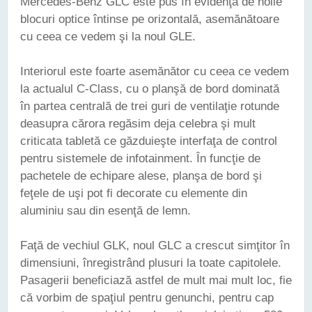
Mercedes-Benz GLC este pus în evidenţă de noile
blocuri optice întinse pe orizontală, asemănătoare
cu ceea ce vedem şi la noul GLE.
Interiorul este foarte asemănător cu ceea ce vedem
la actualul C-Class, cu o planşă de bord dominată
în partea centrală de trei guri de ventilaţie rotunde
deasupra cărora regăsim deja celebra şi mult
criticata tabletă ce găzduieşte interfaţa de control
pentru sistemele de infotainment. În funcţie de
pachetele de echipare alese, planşa de bord şi
feţele de uşi pot fi decorate cu elemente din
aluminiu sau din esenţă de lemn.
Faţă de vechiul GLK, noul GLC a crescut simţitor în
dimensiuni, înregistrând plusuri la toate capitolele.
Pasagerii beneficiază astfel de mult mai mult loc, fie
că vorbim de spaţiul pentru genunchi, pentru cap