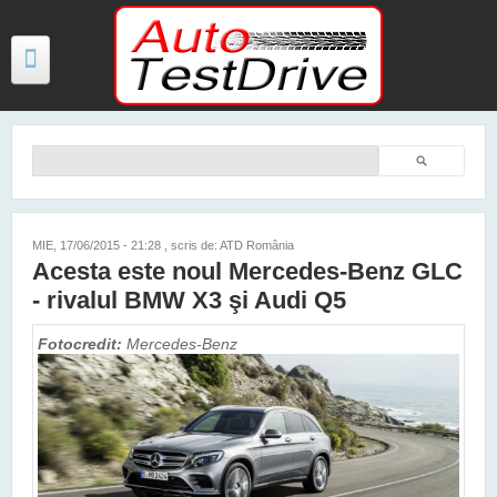
Mergi la conţinutul principal
Căutare
Formular de căutare
TESTE
ŞTIRI
MIE, 17/06/2015 - 21:28
, scris de: ATD România
Acesta este noul Mercedes-Benz GLC
FOTO
- rivalul BMW X3 şi Audi Q5
VIDEO
Fotocredit:
Mercedes-Benz
PREȚURI MODELE NOI
MAȘINI ELECTRICE ȘI HIBRID
CONTACT