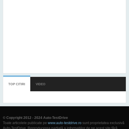
TOP CITIRI
(TAB ACTIV)
VIDEO
© Copyright 2012 - 2024 Auto-TestDrive
Toate articolele publicate pe
www.auto-testdrive.ro
sunt proprietatea exclusivă
Auto-TestDrive. Reproducerea parțială a informațiilor de pe acest site fără