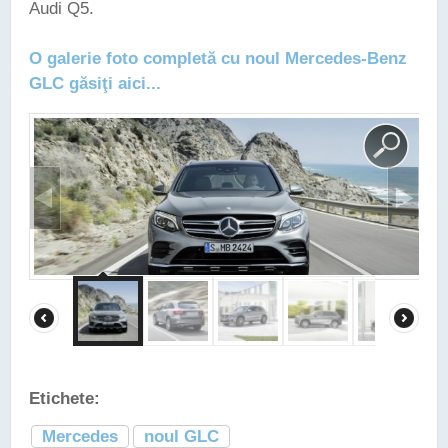
Audi Q5.
O galerie foto completă cu noul Mercedes-Benz
GLC găsiţi aici...
Etichete:
Mercedes
noul GLC