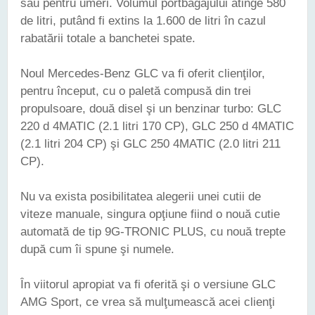
sau pentru umeri. Volumul portbagajului atinge 580
de litri, putând fi extins la 1.600 de litri în cazul
rabatării totale a banchetei spate.
Noul Mercedes-Benz GLC va fi oferit clienţilor,
pentru început, cu o paletă compusă din trei
propulsoare, două disel şi un benzinar turbo: GLC
220 d 4MATIC (2.1 litri 170 CP), GLC 250 d 4MATIC
(2.1 litri 204 CP) şi GLC 250 4MATIC (2.0 litri 211
CP).
Nu va exista posibilitatea alegerii unei cutii de
viteze manuale, singura opţiune fiind o nouă cutie
automată de tip 9G-TRONIC PLUS, cu nouă trepte
după cum îi spune şi numele.
În viitorul apropiat va fi oferită şi o versiune GLC
AMG Sport, ce vrea să mulţumească acei clienţi