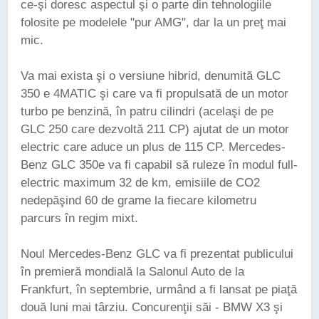
ce-şi doresc aspectul şi o parte din tehnologiile
folosite pe modelele "pur AMG", dar la un preţ mai
mic.
Va mai exista şi o versiune hibrid, denumită GLC
350 e 4MATIC şi care va fi propulsată de un motor
turbo pe benzină, în patru cilindri (acelaşi de pe
GLC 250 care dezvoltă 211 CP) ajutat de un motor
electric care aduce un plus de 115 CP. Mercedes-
Benz GLC 350e va fi capabil să ruleze în modul full-
electric maximum 32 de km, emisiile de CO2
nedepăşind 60 de grame la fiecare kilometru
parcurs în regim mixt.
Noul Mercedes-Benz GLC va fi prezentat publicului
în premieră mondială la Salonul Auto de la
Frankfurt, în septembrie, urmând a fi lansat pe piaţă
două luni mai târziu. Concurenţii săi - BMW X3 şi