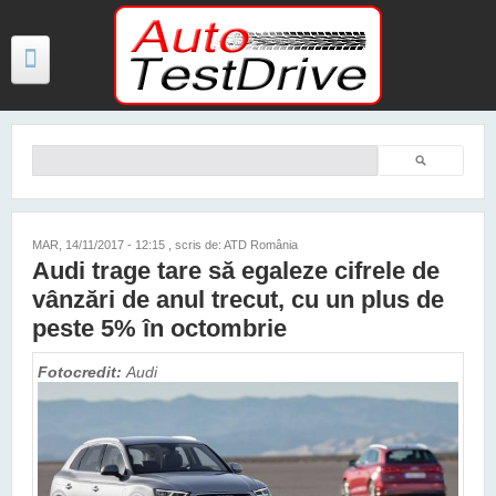
Mergi la conţinutul principal
Căutare
Formular de căutare
TESTE
ŞTIRI
MAR, 14/11/2017 - 12:15
, scris de: ATD România
Audi trage tare să egaleze cifrele de
FOTO
vânzări de anul trecut, cu un plus de
VIDEO
peste 5% în octombrie
PREȚURI MODELE NOI
Fotocredit:
Audi
MAȘINI ELECTRICE ȘI HIBRID
CONTACT