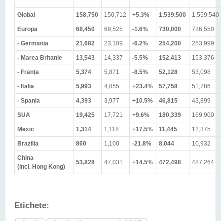
Global
158,750
150,712
+5.3%
1,539,500
1,559,540
Europa
68,450
69,525
-1.6%
730,000
726,550
- Germania
21,682
23,109
-6.2%
254,200
253,999
- Marea Britanie
13,543
14,337
-5.5%
152,413
153,376
- Franța
5,374
5,871
-8.5%
52,128
53,098
- Italia
5,993
4,855
+23.4%
57,758
51,786
- Spania
4,393
3,977
+10.5%
46,815
43,899
SUA
19,425
17,721
+9.6%
180,339
169,900
Mexic
1,314
1,118
+17.5%
11,445
12,375
Brazilia
860
1,100
-21.8%
8,044
10,932
China
53,828
47,031
+14.5%
472,498
487,264
(incl. Hong Kong)
Etichete: