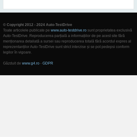
© Copyright 2012 - 2024 Auto-TestDrive
Toate articolele publicate pe
www.auto-testdrive.ro
sunt proprietatea exclusivă
Auto-TestDrive. Reproducerea parțială a informațiilor de pe acest site fără
menționarea detaliată a sursei sau reproducerea totală fără acordul expres al
reprezentanților Auto-TestDrive sunt strict interzise și se pot pedepsi conform
legilor în vigoare.
Găzduit de
www.g4.ro
-
GDPR