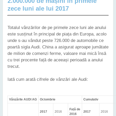
2.000.000 de mașini în primele
zece luni ale lui 2017
Totalul vânzărilor de pe primele zece luni ale anului
este susținut în principal de piața din Europa, acolo
unde s-au vândut peste 726.000 de automobile ce
poartă sigla Audi. China a asigurat aproape jumătate
de milion de comenzi ferme, valoare mai mică însă
cu trei procente față de aceeași perioadă a anului
trecut.
Iată cum arată cifrele de vânzări ale Audi:
Vânzările
AUDI AG
Octombrie
Cumulativ
Față de
2017
2016
2017
2016
2016