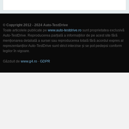
© Copyright 2012 - 2024 Auto-TestDrive
Toate articolele publicate pe
www.auto-testdrive.ro
sunt proprietatea exclusivă
Auto-TestDrive. Reproducerea parțială a informațiilor de pe acest site fără
menționarea detaliată a sursei sau reproducerea totală fără acordul expres al
reprezentanților Auto-TestDrive sunt strict interzise și se pot pedepsi conform
legilor în vigoare.
Găzduit de
www.g4.ro
-
GDPR