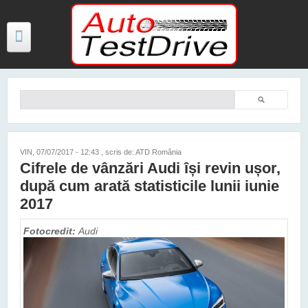
Mergi la conţinutul principal
Căutare
Formular de căutare
TESTE
ŞTIRI
VIN, 07/07/2017 - 12:43
, scris de: ATD România
Cifrele de vânzări Audi își revin ușor,
FOTO
după cum arată statisticile lunii iunie
VIDEO
2017
PREȚURI MODELE NOI
Fotocredit:
Audi
MAȘINI ELECTRICE ȘI HIBRID
CONTACT