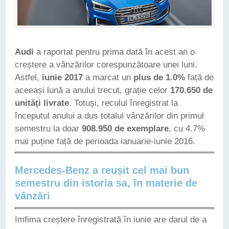
Audi
a raportat pentru prima dată în acest an o
creștere a vânzărilor corespunzătoare unei luni.
Astfel,
iunie 2017
a marcat un
plus de 1.0%
față de
aceeași lună a anului trecut, grație celor
170.650 de
unități livrate
. Totuși, reculul înregistrat la
începutul anului a dus totalul vânzărilor din primul
semestru la doar
908.950 de exemplare
, cu 4.7%
mai puține față de perioada ianuarie-iunie 2016.
Mercedes-Benz a reușit cel mai bun
semestru din istoria sa, în materie de
vânzări
Imfima creștere înregistrată în iunie are darul de a