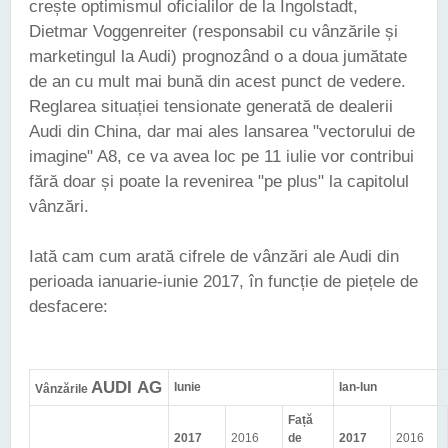
crește optimismul oficialilor de la Ingolstadt,
Dietmar Voggenreiter (responsabil cu vânzările și
marketingul la Audi) prognozând o a doua jumătate
de an cu mult mai bună din acest punct de vedere.
Reglarea situației tensionate generată de dealerii
Audi din China, dar mai ales lansarea "vectorului de
imagine" A8, ce va avea loc pe 11 iulie vor contribui
fără doar și poate la revenirea "pe plus" la capitolul
vânzări.
Iată cam cum arată cifrele de vânzări ale Audi din
perioada ianuarie-iunie 2017, în funcție de piețele de
desfacere:
AUDI AG
Iunie
Ian-Iun
Vânzările
Față
2017
2016
de
2017
2016