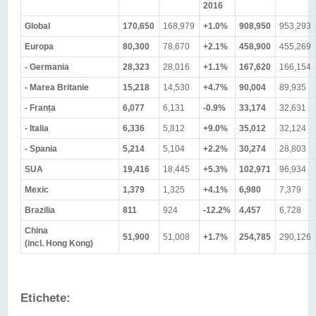
2016
Global
170,650
168,979
+1.0%
908,950
953,293
Europa
80,300
78,670
+2.1%
458,900
455,269
- Germania
28,323
28,016
+1.1%
167,620
166,154
- Marea Britanie
15,218
14,530
+4.7%
90,004
89,935
- Franța
6,077
6,131
-0.9%
33,174
32,631
- Italia
6,336
5,812
+9.0%
35,012
32,124
- Spania
5,214
5,104
+2.2%
30,274
28,803
SUA
19,416
18,445
+5.3%
102,971
96,934
Mexic
1,379
1,325
+4.1%
6,980
7,379
Brazilia
811
924
-12.2%
4,457
6,728
China
51,900
51,008
+1.7%
254,785
290,126
(incl. Hong Kong)
Etichete: