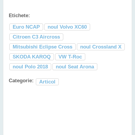
Etichete:
Euro NCAP
noul Volvo XC60
Citroen C3 Aircross
Mitsubishi Eclipse Cross
noul Crossland X
SKODA KAROQ
VW T-Roc
noul Polo 2018
noul Seat Arona
Categorie:
Articol