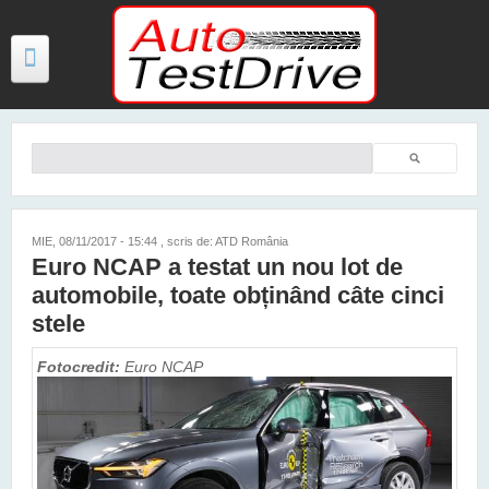
Mergi la conţinutul principal
Căutare
Formular de căutare
TESTE
ŞTIRI
MIE, 08/11/2017 - 15:44
, scris de: ATD România
Euro NCAP a testat un nou lot de
FOTO
automobile, toate obținând câte cinci
VIDEO
stele
PREȚURI MODELE NOI
Fotocredit:
Euro NCAP
MAȘINI ELECTRICE ȘI HIBRID
CONTACT