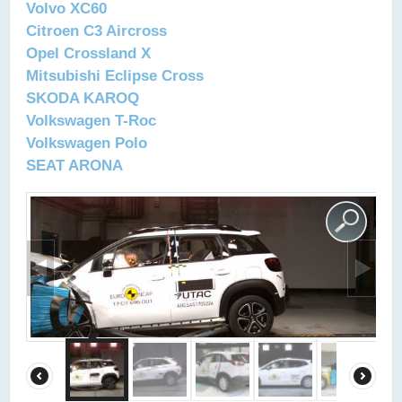
Volvo XC60
Citroen C3 Aircross
Opel Crossland X
Mitsubishi Eclipse Cross
SKODA KAROQ
Volkswagen T-Roc
Volkswagen Polo
SEAT ARONA