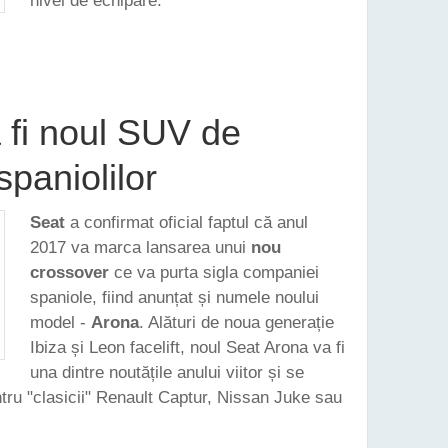
nivel de echipare.
ENTAT NOUL LEON FACELIFT, ANUNȚÂND TOTODATĂ LANSĂRILE NOILOR IBIZA ȘI ARONA
 fi noul SUV de
paniolilor
Seat
a confirmat oficial faptul că anul
2017 va marca lansarea unui
nou
crossover
ce va purta sigla companiei
spaniole, fiind anunțat și numele noului
model -
Arona
. Alături de noua generație
Ibiza și Leon facelift, noul Seat Arona va fi
una dintre noutățile anului viitor și se
entru "clasicii" Renault Captur, Nissan Juke sau