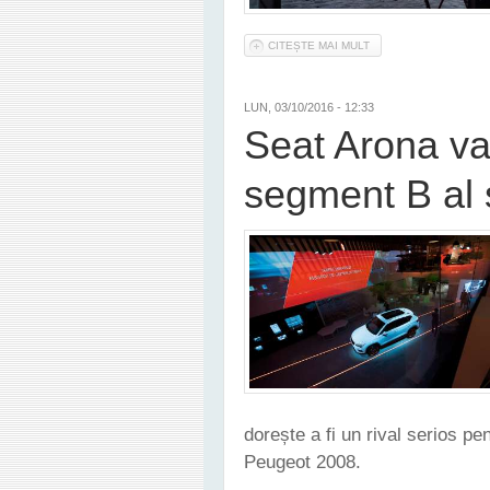
CITEȘTE MAI MULT
DESPRE SEAT A PREZ
LUN, 03/10/2016 - 12:33
Seat Arona va
segment B al s
dorește a fi un rival serios p
Peugeot 2008.