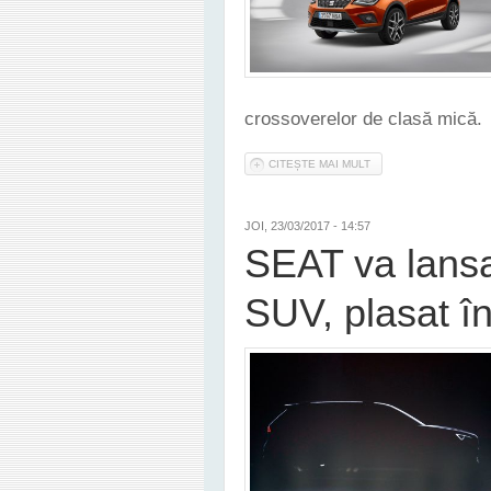
crossoverelor de clasă mică.
CITEȘTE MAI MULT
DESPRE NOUL SEAT A
JOI, 23/03/2017 - 14:57
SEAT va lansa
SUV, plasat î