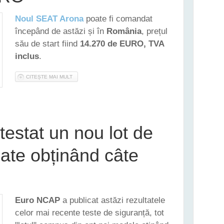
Noul SEAT Arona
poate fi comandat
începând de astăzi și în
România
, prețul
său de start fiind
14.270 de EURO, TVA
inclus
.
CITEȘTE MAI MULT
DESPRE NOUL SEAT ARONA POATE FI COMANDAT ȘI ÎN ROMÂ
estat un nou lot de
oate obținând câte
Euro NCAP
a publicat astăzi rezultatele
celor mai recente teste de siguranță, tot