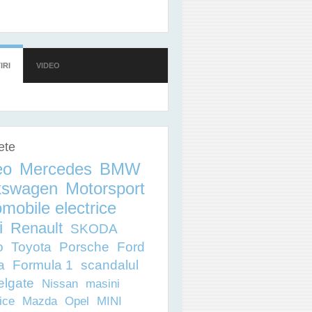
IRI
(TAB ACTIV)
VIDEO
ete
eo
Mercedes
BMW
kswagen
Motorsport
mobile electrice
i
Renault
SKODA
o
Toyota
Porsche
Ford
a
Formula 1
scandalul
elgate
Nissan
masini
ice
Mazda
Opel
MINI