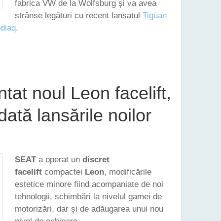
fabrica VW de la Wolfsburg și va avea
strânse legături cu recent lansatul
Tiguan
diaq
.
SA ÎN 2018 UN NOU SUV, PLASAT ÎN GAMĂ PESTE ATECA
at noul Leon facelift,
ată lansările noilor
SEAT
a operat un
discret
facelift
compactei
Leon
, modificările
estetice minore fiind acompaniate de noi
tehnologii, schimbări la nivelul gamei de
motorizări, dar și de adăugarea unui nou