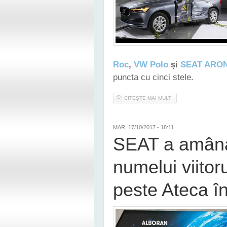
Roc
,
VW Polo
și
SEAT ARO
puncta cu cinci stele.
CITEȘTE MAI MULT
DESPRE EURO NCAP A
MAR, 17/10/2017 - 18:11
SEAT a amân
numelui viitor
peste Ateca în