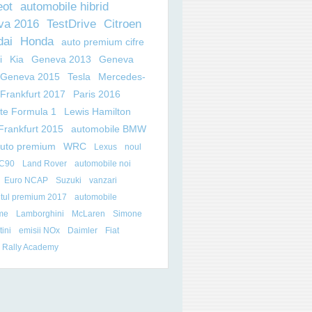
eot
automobile hibrid
va 2016
TestDrive
Citroen
dai
Honda
auto premium cifre
i
Kia
Geneva 2013
Geneva
Geneva 2015
Tesla
Mercedes-
Frankfurt 2017
Paris 2016
ate Formula 1
Lewis Hamilton
Frankfurt 2015
automobile BMW
auto premium
WRC
Lexus
noul
XC90
Land Rover
automobile noi
Euro NCAP
Suzuki
vanzari
tul premium 2017
automobile
me
Lamborghini
McLaren
Simone
ini
emisii NOx
Daimler
Fiat
 Rally Academy