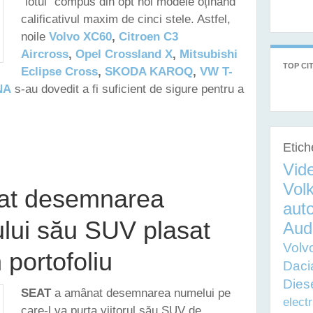
"lotul" compus din opt noi modele oținând
calificativul maxim de cinci stele. Astfel,
noile
Volvo XC60
,
Citroen C3
Aircross
,
Opel Crossland X
,
Mitsubishi
TOP CIT
Eclipse Cross
,
SKODA KAROQ
,
VW T-
NA
s-au dovedit a fi suficient de sigure pentru a
 TESTAT UN NOU LOT DE AUTOMOBILE, TOATE OBȚINÂND CÂTE CINCI STELE
Etich
Vid
Vol
at desemnarea
auto
ului său SUV plasat
Aud
Volv
 portofoliu
Daci
Dies
SEAT
a amânat desemnarea numelui pe
electr
care-l va purta viitorul său SUV de