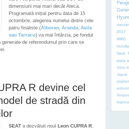
Peug
dimensiuni mai mari decât Ateca.
Gene
Programată inițial pentru data de 15
Hyun
octombrie, alegerea numelui dintre cele
vanzar
patru finaliste (
Alboran, Aranda, Avila
2017
sau Tarraco
) va mai întârzia, pe fondul
AMG
ia generate de referendumul prin care se
rezult
ei.
Seat
piata 
AT DESEMNAREA NUMELUI VIITORULUI SĂU SUV PLASAT PESTE ATECA ÎN PORTOFOLIU
Volvo 
Jaguar
segmen
PRA R devine cel
autono
Tempest
model de stradă din
Napoca
ilor
SEAT
a dezvăluit noul
Leon CUPRA R
,