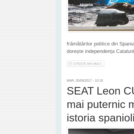
frămâtărilor politice din Span
dorește independența Cataluni
CITEȘTE MAI MULT
DESPRE SEAT A AMÂN
MAR, 05/09/2017 - 10:18
SEAT Leon CU
mai puternic 
istoria spaniol