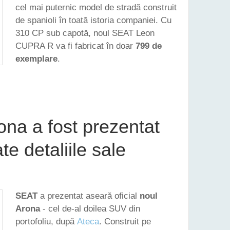
cel mai puternic model de stradă construit
de spanioli în toată istoria companiei. Cu
310 CP sub capotă, noul SEAT Leon
CUPRA R va fi fabricat în doar
799 de
exemplare
.
UPRA R DEVINE CEL MAI PUTERNIC MODEL DE STRADĂ DIN ISTORIA SPANIOLILOR
na a fost prezentat
ate detaliile sale
SEAT
a prezentat aseară oficial
noul
Arona
- cel de-al doilea SUV din
portofoliu, după
Ateca
. Construit pe