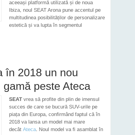
aceeași platformă utilizată și de noua
Ibiza, noul SEAT Arona pune accentul pe
multitudinea posibilităților de personalizare
estetică și va lupta în segmentul
RONA A FOST PREZENTAT OFICIAL. IATĂ TOATE DETALIILE SALE ESENȚIALE
 în 2018 un nou
n gamă peste Ateca
SEAT
vrea să profite din plin de imensul
succes de care se bucură SUV-urile pe
piața din Europa, confirmând faptul că în
2018 va lansa un model mai mare
decât
Ateca
. Noul model va fi asamblat în