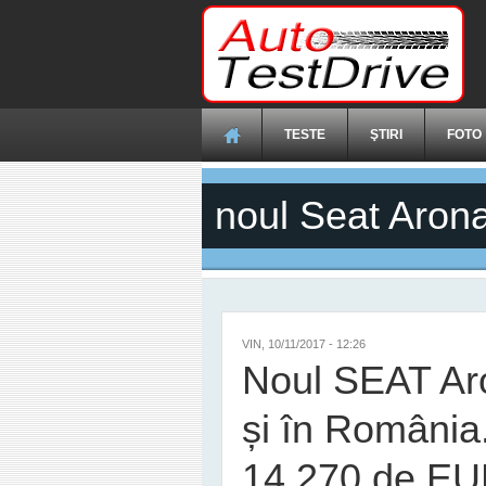
Mergi la conţinutul principal
TESTE
ŞTIRI
FOTO
noul Seat Aron
VIN, 10/11/2017 - 12:26
Noul SEAT Ar
și în România.
14.270 de E