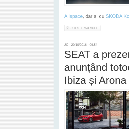
Allspace
, dar și cu
SKODA Ko
CITEȘTE MAI MULT
DESPRE SEAT VA LAN
JOI, 20/10/2016 - 09:54
SEAT a prezent
anunțând totod
Ibiza și Arona