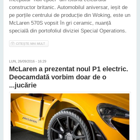
constructor britanic. Automobilul aniversar, ieșit de
pe porțile centrului de producție din Woking, este un
McLaren 570S vopsit în gri ceramic, nuanță
specială din portofoliul diviziei Special Operations.
CITEȘTE MAI MULT
DESPRE MCLAREN A PRODUS 10.000 DE MAȘINI ÎN CENTRUL
SĂU DE PRODUCȚIE DIN WOKING
LUN, 26/09/2016 - 16:29
McLaren a prezentat noul P1 electric.
Deocamdată vorbim doar de o
...jucărie