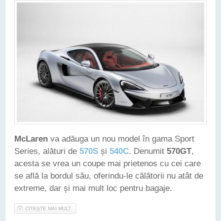
McLaren
va adăuga un nou model în gama Sport
Series, alături de
570S
și
540C
. Denumit
570GT
,
acesta se vrea un coupe mai prietenos cu cei care
se află la bordul său, oferindu-le călătorii nu atât de
extreme, dar și mai mult loc pentru bagaje.
CITEȘTE MAI MULT
DESPRE NOUL MCLAREN 570GT SE ADRESEAZĂ CLIENȚILOR
CE VOR UN SUPERCAR FOLOSIT "DAY-TO-DAY"