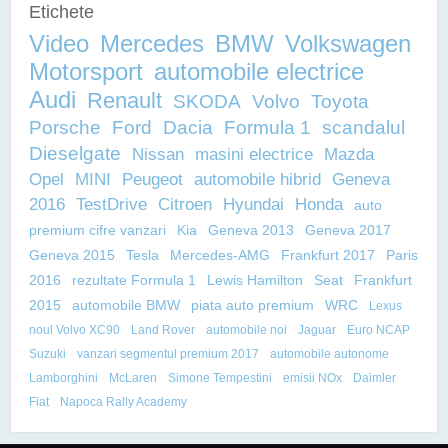
Etichete
Video
Mercedes
BMW
Volkswagen
Motorsport
automobile electrice
Audi
Renault
SKODA
Volvo
Toyota
Porsche
Ford
Dacia
Formula 1
scandalul
Dieselgate
Nissan
masini electrice
Mazda
Opel
MINI
Peugeot
automobile hibrid
Geneva
2016
TestDrive
Citroen
Hyundai
Honda
auto
premium cifre vanzari
Kia
Geneva 2013
Geneva 2017
Geneva 2015
Tesla
Mercedes-AMG
Frankfurt 2017
Paris
2016
rezultate Formula 1
Lewis Hamilton
Seat
Frankfurt
2015
automobile BMW
piata auto premium
WRC
Lexus
noul Volvo XC90
Land Rover
automobile noi
Jaguar
Euro NCAP
Suzuki
vanzari segmentul premium 2017
automobile autonome
Lamborghini
McLaren
Simone Tempestini
emisii NOx
Daimler
Fiat
Napoca Rally Academy