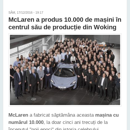
PERSONALIZATE CU UN NOU SET DE ACCESORII DIN FIBRĂ
DE CARBON
SÂM, 17/12/2016 - 19:17
McLaren a produs 10.000 de mașini în
centrul său de producție din Woking
McLaren
a fabricat săptămâna aceasta
mașina cu
numărul 10.000
, la doar cinci ani trecuți de la
începutul "noii epoci" din istoria celebrului