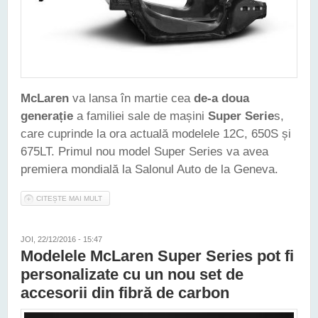
McLaren
va lansa în martie cea
de-a doua
generație
a familiei sale de mașini
Super Serie
s,
care cuprinde la ora actuală modelele 12C, 650S și
675LT. Primul nou model Super Series va avea
premiera mondială la Salonul Auto de la Geneva.
CITEȘTE MAI MULT
DESPRE MCLAREN VA LANSA ÎN MARTIE A DOUA GENERAȚIE
A FAMILIEI SUPER SERIES
JOI, 22/12/2016 - 15:47
Modelele McLaren Super Series pot fi
personalizate cu un nou set de
accesorii din fibră de carbon