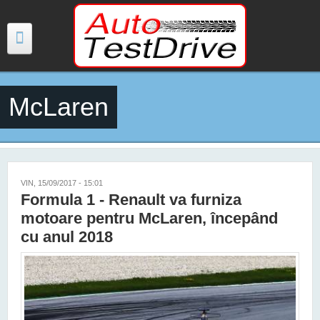
Mergi la conţinutul principal
McLaren
TESTE
ŞTIRI
FOTO
VIN, 15/09/2017 - 15:01
Formula 1 - Renault va furniza
VIDEO
motoare pentru McLaren, începând
cu anul 2018
PREȚURI MODELE NOI
MAȘINI ELECTRICE ȘI HIBRID
CONTACT