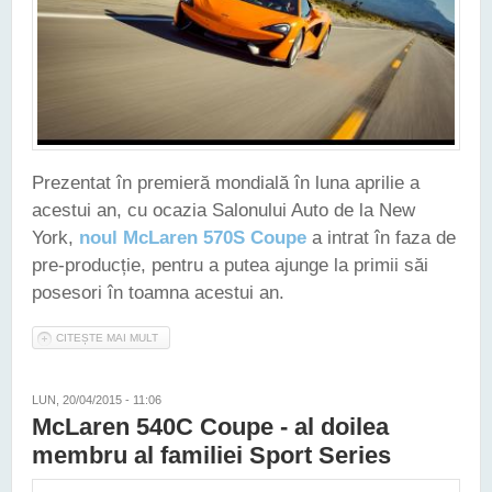
Prezentat în premieră mondială în luna aprilie a
acestui an, cu ocazia Salonului Auto de la New
York,
noul McLaren 570S Coupe
a intrat în faza de
pre-producție, pentru a putea ajunge la primii săi
posesori în toamna acestui an.
CITEȘTE MAI MULT
DESPRE NOUL MCLAREN 570S COUPE A INTRAT ÎN FAZA DE
PRE-PRODUCȚIE
LUN, 20/04/2015 - 11:06
McLaren 540C Coupe - al doilea
membru al familiei Sport Series