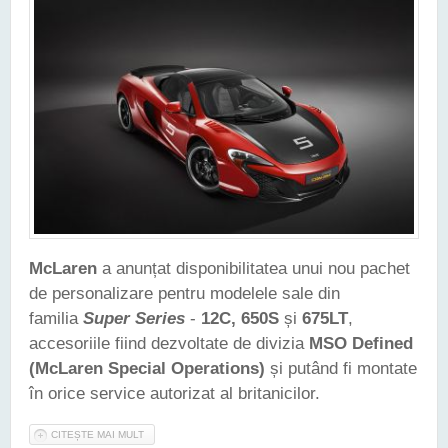
McLaren
a anunțat disponibilitatea unui nou pachet
de personalizare pentru modelele sale din
familia
Super Series
-
12C, 650S
și
675LT
,
accesoriile fiind dezvoltate de divizia
MSO Defined
(McLaren Special Operations)
și putând fi montate
în orice service autorizat al britanicilor.
CITEȘTE MAI MULT
DESPRE MODELELE MCLAREN SUPER SERIES POT FI