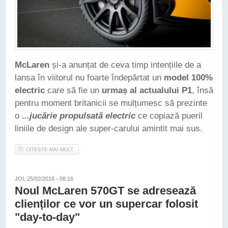
McLaren
și-a anunțat de ceva timp intențiile de a
lansa în viitorul nu foarte îndepărtat un
model 100%
electric
care să fie un
urmaș al actualului P1
, însă
pentru moment britanicii se mulțumesc să prezinte
o
...jucărie propulsată electric
ce copiază pueril
liniile de design ale super-carului amintit mai sus.
CITEȘTE MAI MULT
DESPRE MCLAREN A PREZENTAT NOUL P1 ELECTRIC.
DEOCAMDATĂ VORBIM DOAR DE O ...JUCĂRIE
JOI, 25/02/2016 - 08:16
Noul McLaren 570GT se adresează
clienților ce vor un supercar folosit
"day-to-day"