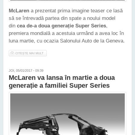
McLaren
a prezentat prima imagine teaser ce lasă
să se întrevadă partea din spate a noului model
din
cea de-a doua generație Super Series
,
premiera mondială a acestuia urmând a avea loc în
luna martie, cu ocazia Salonului Auto de la Geneva.
CITEȘTE MAI MULT
DESPRE CEA DE-A DOUA GENERAȚIE MCLAREN SUPER
SERIES VA OFERI PERFORMANȚE AERODINAMICE DE
EXCEPȚIE
JOI, 05/01/2017 - 09:39
McLaren va lansa în martie a doua
generație a familiei Super Series