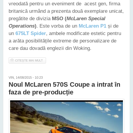
vreodată pentru un eveniment de acest gen, firma
britanică urmând a prezenta două exemplare unicat,
pregătite de divizia
MSO (
McLaren Special
Operations
)
. Este vorba de un
McLaren P1
și de
un
675LT Spider
, ambele modificate estetic pentru
a arăta posibilitățile extreme de personalizare de
care dau dovadă englezii din Woking.
CITEȘTE MAI MULT
DESPRE MCLAREN SPECIAL OPERATIONS A PREGĂTIT DOUĂ
"RACHETE" PENTRU SALONUL AUTO DE LA GENEVA
VIN, 14/08/2015 - 10:23
Noul McLaren 570S Coupe a intrat în
faza de pre-producție