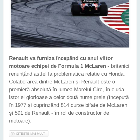
Renault va furniza începând cu anul viitor
motoare echipei de Formula 1 McLaren
- britanicii
renunțând astfel la problematica relație cu Honda.
Colaborarea dintre McLaren și Renault este o
premieră absolută în lumea Marelui Circ, în ciuda
istoriei glorioase a celor două nume grele (începută
în 1977 și cuprinzând 814 curse bifate de McLaren
și 591 de Renault - în rol de constructor de
motoare).
CITEȘTE MAI MULT
DESPRE FORMULA 1 - RENAULT VA FURNIZA MOTOARE
PENTRU MCLAREN, ÎNCEPÂND CU ANUL 2018