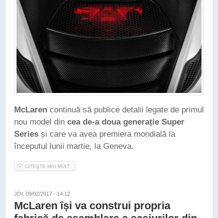
McLaren
continuă să publice detalii legate de primul
nou model din
cea de-a doua generație Super
Series
și care va avea premiera mondială la
începutul lunii martie, la Geneva.
CITEȘTE MAI MULT
DESPRE MCLAREN A PREZENTAT NOI DETALII LEGATE DE
CEA DE-A DOUA GENERAȚIE SUPER SERIES
JOI, 09/02/2017 - 14:12
McLaren își va construi propria