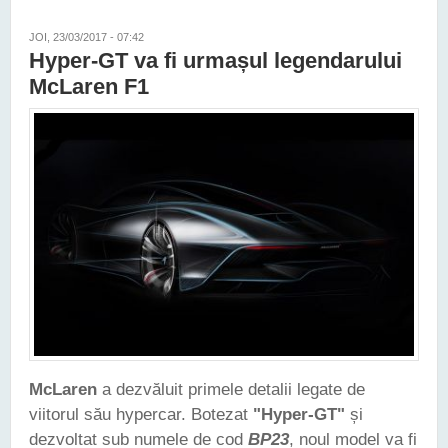
JOI, 23/03/2017 - 07:42
Hyper-GT va fi urmașul legendarului
McLaren F1
McLaren
a dezvăluit primele detalii legate de
viitorul său hypercar. Botezat
"Hyper-GT"
și
dezvoltat sub numele de cod
BP23
, noul model va fi