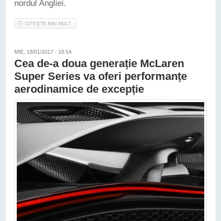
nordul Angliei.
CITEȘTE MAI MULT
DESPRE MCLAREN ÎȘI VA CONSTRUI PROPRIA FABRICĂ DE
ASAMBLARE A ȘASIURILOR DIN FIBRĂ DE CARBON
MIE, 18/01/2017 - 18:54
Cea de-a doua generație McLaren
Super Series va oferi performanțe
aerodinamice de excepție