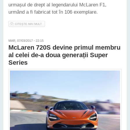
urmașul de drept al legendarului McLaren F1,
urmând a fi fabricat tot în 106 exemplare.
CITEȘTE MAI MULT
DESPRE HYPER-GT VA FI URMAȘUL LEGENDARULUI
MCLAREN F1
MAR, 07/03/2017 - 22:15
McLaren 720S devine primul membru
al celei de-a doua generații Super
Series