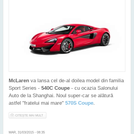
McLaren
va lansa cel de-al doilea model din familia
Sport Series -
540C Coupe
- cu ocazia Salonului
Auto de la Shanghai. Noul super-car se alătură
astfel "fratelui mai mare"
570S Coupe
.
CITEȘTE MAI MULT
DESPRE MCLAREN 540C COUPE - AL DOILEA MEMBRU AL
FAMILIEI SPORT SERIES
MAR, 31/03/2015 - 08:35