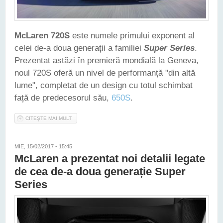
McLaren 720S
este numele primului exponent al
celei de-a doua generații a familiei
Super Series
.
Prezentat astăzi în premieră mondială la Geneva,
noul 720S oferă un nivel de performanță "din altă
lume", completat de un design cu totul schimbat
față de predecesorul său,
650S
.
CITEȘTE MAI MULT
DESPRE MCLAREN 720S DEVINE PRIMUL MEMBRU AL CELEI
DE-A DOUA GENERAȚII SUPER SERIES
MIE, 15/02/2017 - 15:45
McLaren a prezentat noi detalii legate
de cea de-a doua generație Super
Series