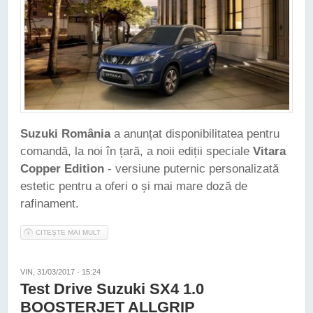
Suzuki România
a anunțat disponibilitatea pentru
comandă, la noi în țară, a noii ediții speciale
Vitara
Copper Edition
- versiune puternic personalizată
estetic pentru a oferi o și mai mare doză de
rafinament.
CITEȘTE MAI MULT
DESPRE SUZUKI VITARA POATE FI COMANDAT DE-ACUM ȘI ÎN
VERSIUNEA COPPER EDITION
VIN, 31/03/2017 - 15:24
Test Drive Suzuki SX4 1.0
BOOSTERJET ALLGRIP