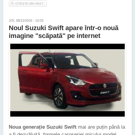
CITEȘTE MAI MULT
DESPRE NOUL SUZUKI SWIFT A FOST PREZENTAT OFICIAL -
IATĂ PRIMELE IMAGINI ȘI DETALII
JOI, 08/12/2016 - 10:03
Noul Suzuki Swift apare într-o nouă
imagine "scăpată" pe internet
Noua generație Suzuki Swift
mai are puțin până la
a fi dezvăluită, formele caroseriei micului model