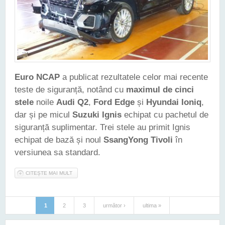
Euro NCAP
a publicat rezultatele celor mai recente
teste de siguranță, notând cu
maximul de cinci
stele
noile
Audi Q2
,
Ford Edge
și
Hyundai Ioniq
,
dar și pe micul
Suzuki Ignis
echipat cu pachetul de
siguranță suplimentar. Trei stele au primit Ignis
echipat de bază și noul
SsangYong Tivoli
în
versiunea sa standard.
CITEȘTE MAI MULT
DESPRE AUDI Q2 ȘI FORD EDGE AU OBȚINUT CINCI STELE
EURO NCAP. LA FEL ȘI HYUNDAI IONIQ ȘI SUZUKI IGNIS
ECHIPAT CU SAFETY PACK
1
2
3
următor ›
ultima »
Pagini