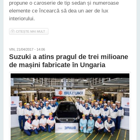
propune o caroserie de tip sedan și numeroase
elemente ce încearcă să dea un aer de lux
interiorului.
CITEȘTE MAI MULT
DESPRE NOUL SUZUKI SWIFT A PRIMIT ÎN INDIA VERSIUNEA
SEDAN, BOTEZATĂ DZIRE
VIN, 21/04/2017 - 14:06
Suzuki a atins pragul de trei milioane
de mașini fabricate în Ungaria