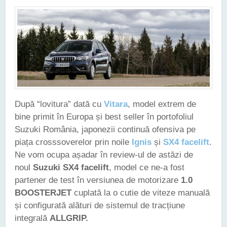
După “lovitura” dată cu
Vitara
, model extrem de
bine primit în Europa și best seller în portofoliul
Suzuki România, japonezii continuă ofensiva pe
piața crosssoverelor prin noile
Ignis
și
SX4 facelift
.
Ne vom ocupa așadar în review-ul de astăzi de
noul
Suzuki SX4 facelift
, model ce ne-a fost
partener de test în versiunea de motorizare
1.0
BOOSTERJET
cuplată la o cutie de viteze manuală
și configurată alături de sistemul de tracțiune
integrală
ALLGRIP.