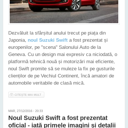
Dezvăluit la sfârșitul anului trecut pe piața din
Japonia,
noul Suzuki Swift
a fost prezentat și
europenilor, pe "scena" Salonului Auto de la
Geneva. Cu un design mai expresiv ca niciodată, o
platformă tehnică nouă și motorizări mai eficiente,
noul Swift promite să se muleze la fix pe gusturile
clienților de pe Vechiul Continent, încă amatori de
automobile veritabile de clasă mică.
CITEȘTE MAI MULT
DESPRE NOUL SUZUKI SWIFT A AVUT PREMIERA
EUROPEANĂ LA GENEVA
MAR, 27/12/2016 - 20:33
Noul Suzuki Swift a fost prezentat
oficial - iată primele imagini și detalii