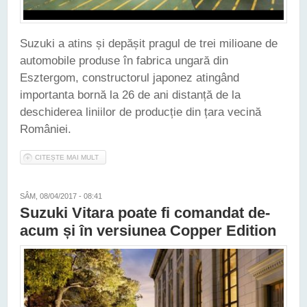
Suzuki a atins și depășit pragul de trei milioane de
automobile produse în fabrica ungară din
Esztergom, constructorul japonez atingând
importanta bornă la 26 de ani distanță de la
deschiderea liniilor de producție din țara vecină
României.
CITEȘTE MAI MULT
DESPRE SUZUKI A ATINS PRAGUL DE TREI MILIOANE DE
MAȘINI FABRICATE ÎN UNGARIA
SÂM, 08/04/2017 - 08:41
Suzuki Vitara poate fi comandat de-
acum și în versiunea Copper Edition