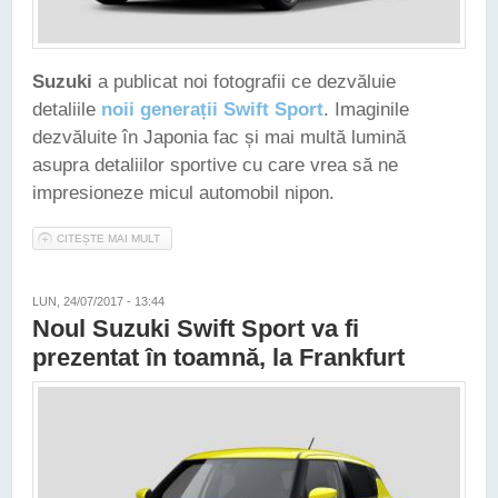
Suzuki
a publicat noi fotografii ce dezvăluie
detaliile
noii generații Swift Sport
. Imaginile
dezvăluite în Japonia fac și mai multă lumină
asupra detaliilor sportive cu care vrea să ne
impresioneze micul automobil nipon.
CITEȘTE MAI MULT
DESPRE SUZUKI FACE ȘI MAI MULTĂ LUMINĂ ÎN JURUL
NOULUI SWIFT SPORT
LUN, 24/07/2017 - 13:44
Noul Suzuki Swift Sport va fi
prezentat în toamnă, la Frankfurt