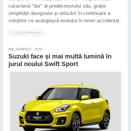
caracterul "dur" al predecesorului său, grație
simplității designului și utilizării în continuare a
soluțiilor ce avatajează evoluția în teren accidentat.
CITEȘTE MAI MULT
DESPRE NOUL SUZUKI JIMNY APARE ÎN PRIMELE IMAGINI PE
INTERNET
MIE, 02/08/2017 - 15:50
Suzuki face și mai multă lumină în
jurul noului Swift Sport