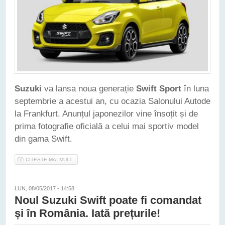
Suzuki
va lansa noua generație
Swift Sport
în luna
septembrie a acestui an, cu ocazia Salonului Autode
la Frankfurt. Anunțul japonezilor vine însoțit și de
prima fotografie oficială a celui mai sportiv model
din gama Swift.
CITEȘTE MAI MULT
DESPRE NOUL SUZUKI SWIFT SPORT VA FI PREZENTAT ÎN
TOAMNĂ, LA FRANKFURT
LUN, 08/05/2017 - 14:58
Noul Suzuki Swift poate fi comandat
și în România. Iată prețurile!