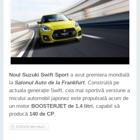
Noul Suzuki Swift Sport
a avut premiera mondială
la
Salonul Auto de la Frankfurt
. Construită pe
actuala generație Swift, cea mai sportivă versiune a
micului automobil japonez este propulsată acum de
un motor
BOOSTERJET de 1.4 litri
, capabil să
producă
140 de CP
.
CITEȘTE MAI MULT
DESPRE SUZUKI SWIFT SPORT A AJUNS LA CEA DE-A TREIA
GENERAȚIE ȘI PROMITE MAI MULTĂ DISTRACȚIE CA
NICIODATĂ