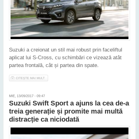
Suzuki a creionat un stil mai robust prin faceliftul
aplicat lui S-Cross, cu schimbări ce vizează atât
partea frontală, cât și partea din spate.
CITEȘTE MAI MULT
DESPRE SUZUKI A PREZENTAT VERSIUNEA FACELIFT A
CROSSOVERULUI S-CROSS
MIE, 13/09/2017 - 09:47
Suzuki Swift Sport a ajuns la cea de-a
treia generație și promite mai multă
distracție ca niciodată