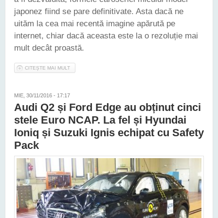
japonez fiind se pare definitivate. Asta dacă ne
uităm la cea mai recentă imagine apărută pe
internet, chiar dacă aceasta este la o rezoluție mai
mult decât proastă.
CITEȘTE MAI MULT
DESPRE NOUL SUZUKI SWIFT APARE ÎNTR-O NOUĂ IMAGINE
"SCĂPATĂ" PE INTERNET
MIE, 30/11/2016 - 17:17
Audi Q2 și Ford Edge au obținut cinci
stele Euro NCAP. La fel și Hyundai
Ioniq și Suzuki Ignis echipat cu Safety
Pack