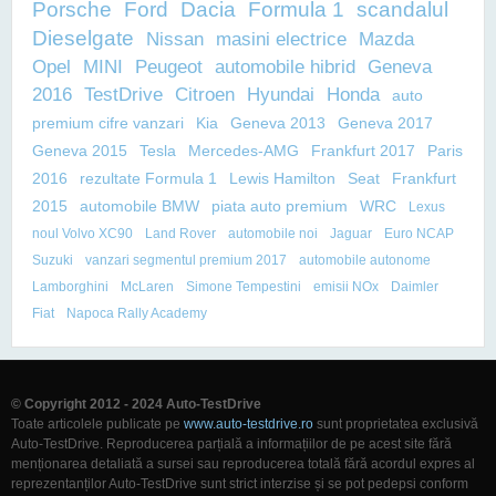
Porsche
Ford
Dacia
Formula 1
scandalul
Dieselgate
Nissan
masini electrice
Mazda
Opel
MINI
Peugeot
automobile hibrid
Geneva
2016
TestDrive
Citroen
Hyundai
Honda
auto
premium cifre vanzari
Kia
Geneva 2013
Geneva 2017
Geneva 2015
Tesla
Mercedes-AMG
Frankfurt 2017
Paris
2016
rezultate Formula 1
Lewis Hamilton
Seat
Frankfurt
2015
automobile BMW
piata auto premium
WRC
Lexus
noul Volvo XC90
Land Rover
automobile noi
Jaguar
Euro NCAP
Suzuki
vanzari segmentul premium 2017
automobile autonome
Lamborghini
McLaren
Simone Tempestini
emisii NOx
Daimler
Fiat
Napoca Rally Academy
© Copyright 2012 - 2024 Auto-TestDrive
Toate articolele publicate pe
www.auto-testdrive.ro
sunt proprietatea exclusivă
Auto-TestDrive. Reproducerea parțială a informațiilor de pe acest site fără
menționarea detaliată a sursei sau reproducerea totală fără acordul expres al
reprezentanților Auto-TestDrive sunt strict interzise și se pot pedepsi conform