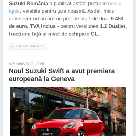
Suzuki România
a publicat astăzi prețurile
noului
Ignis
, valabile pentru țara noastră. Astfel, micul
crossover urban are un preț de start de doar
9.450
de euro, TVA inclus
- pentru versiunea
1.2 Dualjet,
tracțiune față și nivel de echipare GL
.
CITEȘTE MAI MULT
DESPRE NOUL SUZUKI IGNIS A AJUNS ȘI ÎN ROMÂNIA.
PREȚUL SĂU DE PORNIRE - 9.450 DE EURO
MIE, 08/03/2017 - 20:56
Noul Suzuki Swift a avut premiera
europeană la Geneva