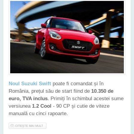
Noul Suzuki Swift
poate fi comandat și în
România, prețul său de start fiind de
10.350 de
euro, TVA inclus
. Primiți în schimbul acestei sume
versiunea
1.2 Cool
- 90 CP și cutie de viteze
manuală cu cinci rapoarte.
CITEȘTE MAI MULT
DESPRE NOUL SUZUKI SWIFT POATE FI COMANDAT ȘI ÎN
ROMÂNIA. IATĂ PREȚURILE!