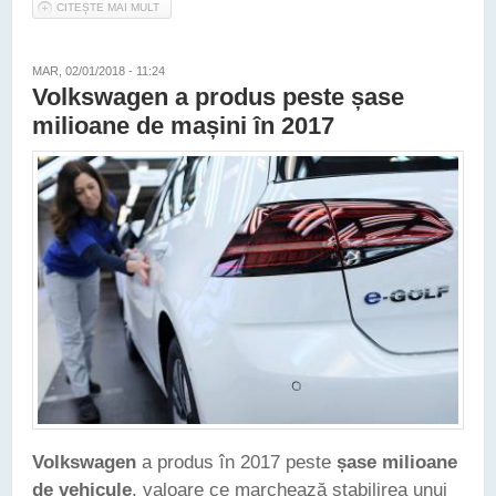
CITEȘTE MAI MULT
DESPRE NOUA GENERAȚIE VOLKWAGEN JETTA A FOST
DEZVĂLUITĂ ÎN SUA
MAR, 02/01/2018 - 11:24
Volkswagen a produs peste șase
milioane de mașini în 2017
Volkswagen
a produs în 2017 peste
șase milioane
de vehicule
, valoare ce marchează stabilirea unui