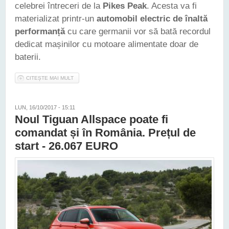
celebrei întreceri de la
Pikes Peak
. Acesta va fi
materializat printr-un
automobil electric de înaltă
performanță
cu care germanii vor să bată recordul
dedicat mașinilor cu motoare alimentate doar de
baterii.
CITEȘTE MAI MULT
DESPRE VOLKSWAGEN VA CONCURA ÎN CURSA DE LA PIKES
PEAK CU UN AUTOMOBIL ELECTRIC
LUN, 16/10/2017 - 15:11
Noul Tiguan Allspace poate fi
comandat și în România. Prețul de
start - 26.067 EURO