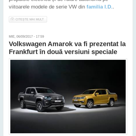
viitoarele modele de serie VW din
familia I.D.
.
CITEȘTE MAI MULT
DESPRE VOLKSWAGEN I.D. CROZZ II DUCE FORMA SUV-ULUI
CONCEPT MAI APROAPE DE VIITORUL MODEL DE SERIE
MIE, 06/09/2017 - 17:59
Volkswagen Amarok va fi prezentat la
Frankfurt în două versiuni speciale