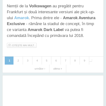
Nemții de la
Volkswagen
au pregătit pentru
Frankfurt și două interesante versiuni ale pick-up-
ului
Amarok
. Prima dintre ele -
Amarok Aventura
Exclusive
- rămâne la stadiul de concept, în timp
ce varianta
Amarok Dark Label
va putea fi
comandată începând cu primăvara lui 2018.
CITEȘTE MAI MULT
DESPRE VOLKSWAGEN AMAROK VA FI PREZENTAT LA
FRANKFURT ÎN DOUĂ VERSIUNI SPECIALE
1
2
3
4
5
6
7
8
9
…
Pagini
următor ›
ultima »