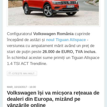
Configuratorul
Volkswagen România
cuprinde
începând de astăzi și
noul Tiguan Allspace
-
versiunea cu ampatament mărit având un preț de
start de puțin peste
26.000 de EURO, TVA inclus
.
În schimbul acestei sume primiți un Tiguan Allspace
1.4 TSI ACT Trendline.
CITEȘTE MAI MULT
DESPRE NOUL TIGUAN ALLSPACE POATE FI COMANDAT ȘI ÎN
ROMÂNIA. PREȚUL DE START - 26.067 EURO
MAR, 10/10/2017 - 16:00
Volkswagen își va micșora rețeaua de
dealeri din Europa, mizând pe
vânzările online