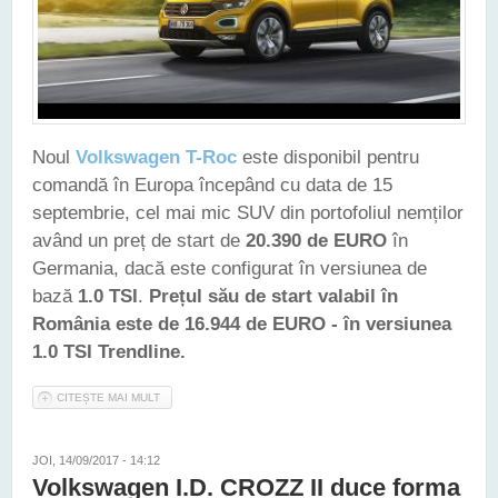
Noul
Volkswagen T-Roc
este disponibil pentru
comandă în Europa începând cu data de 15
septembrie, cel mai mic SUV din portofoliul nemților
având un preț de start de
20.390 de EURO
în
Germania, dacă este configurat în versiunea de
bază
1.0 TSI
.
Prețul său de start valabil în
România este de 16.944 de EURO - în versiunea
1.0 TSI Trendline.
CITEȘTE MAI MULT
DESPRE NOUL VW T-ROC ARE ÎN ROMÂNIA UN PREȚ DE
START DE 16.944 DE EURO
JOI, 14/09/2017 - 14:12
Volkswagen I.D. CROZZ II duce forma