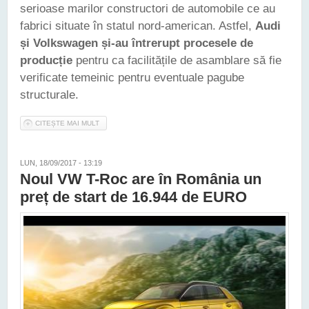
serioase marilor constructori de automobile ce au
fabrici situate în statul nord-american. Astfel,
Audi
și Volkswagen și-au întrerupt procesele de
producție
pentru ca facilitățile de asamblare să fie
verificate temeinic pentru eventuale pagube
structurale.
CITEȘTE MAI MULT
DESPRE CUTREMURUL DIN MEXIC A AFECTAT PRODUCȚIA DE
AUTOMOBILE DIN FABRICILE AUDI ȘI VW
LUN, 18/09/2017 - 13:19
Noul VW T-Roc are în România un
preț de start de 16.944 de EURO