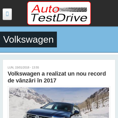
Mergi la conţinutul principal
Volkswagen
TESTE
ŞTIRI
FOTO
LUN, 15/01/2018 - 13:55
Volkswagen a realizat un nou record
VIDEO
de vânzări în 2017
PREȚURI MODELE NOI
MAȘINI ELECTRICE ȘI HIBRID
CONTACT