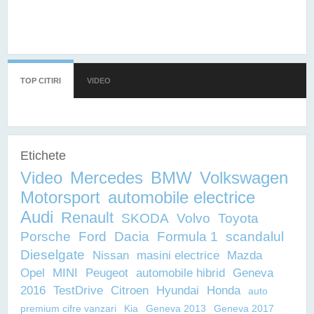
TOP CITIRI
(TAB ACTIV)
VIDEO
Etichete
Video
Mercedes
BMW
Volkswagen
Motorsport
automobile electrice
Audi
Renault
SKODA
Volvo
Toyota
Porsche
Ford
Dacia
Formula 1
scandalul
Dieselgate
Nissan
masini electrice
Mazda
Opel
MINI
Peugeot
automobile hibrid
Geneva
2016
TestDrive
Citroen
Hyundai
Honda
auto
premium cifre vanzari
Kia
Geneva 2013
Geneva 2017