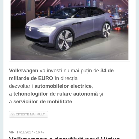
Volkswagen
va investi nu mai puțin de
34 de
miliarde de EURO
în direcția
dezvoltarii
automobilelor electrice
,
a
tehonologiilor de rulare autonomă
și
a
serviciilor de mobilitate
.
CITEȘTE MAI MULT
DESPRE VOLKSWAGEN VA INVESTI PESTE 34 DE MILIARDE
DE EURO PENTRU A DEVENI LIDER ÎN DOMENIUL
ELECTROMOBILITĂȚII
VIN, 17/11/2017 - 16:47