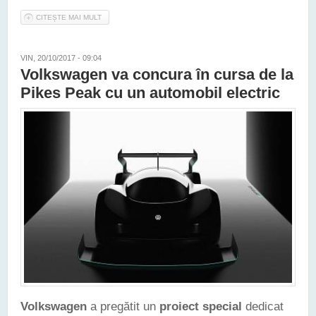
CITEȘTE MAI MULT
DESPRE VOLKSWAGEN A DEZVĂLUIT NOUL VIRTUS - SEDAN
ÎNRUDIT CU POLO ȘI DEDICAT PIEȚEI SUD-AMERICANE
VIN, 20/10/2017 - 09:04
Volkswagen va concura în cursa de la
Pikes Peak cu un automobil electric
Volkswagen
a pregătit un
proiect special
dedicat