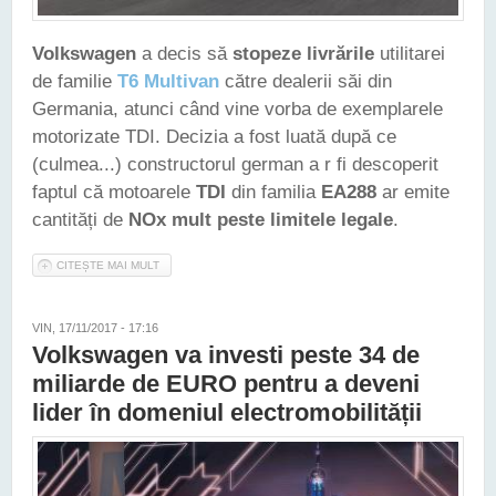
Volkswagen
a decis să
stopeze livrările
utilitarei
de familie
T6 Multivan
către dealerii săi din
Germania, atunci când vine vorba de exemplarele
motorizate TDI. Decizia a fost luată după ce
(culmea...) constructorul german a r fi descoperit
faptul că motoarele
TDI
din familia
EA288
ar emite
cantități de
NOx mult peste limitele legale
.
CITEȘTE MAI MULT
DESPRE NOI PROBLEME PENTRU VOLKSWAGEN - UTILITARA
T6 MULTIVAN NU SE MAI VINDE ÎN GERMANIA ÎN VERSIUNILE
TDI
VIN, 17/11/2017 - 17:16
Volkswagen va investi peste 34 de
miliarde de EURO pentru a deveni
lider în domeniul electromobilității