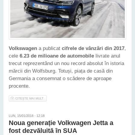
Volkswagen
a publicat
cifrele de vânzări din 2017
,
cele
6.23 de milioane de automobile
livrate anul
trecut reprezentând un nou record absolut în istoria
mărcii din Wolfsburg. Totuși, piața de casă din
Germania a consemnat o scădere de aproape
procente.
CITEȘTE MAI MULT
DESPRE VOLKSWAGEN A REALIZAT UN NOU RECORD DE
VÂNZĂRI ÎN 2017
LUN, 15/01/2018 - 12:18
Noua generație Volkwagen Jetta a
fost dezvăluită în SUA