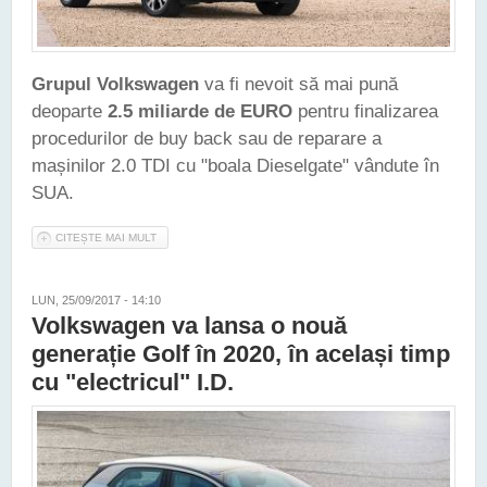
Grupul Volkswagen
va fi nevoit să mai pună
deoparte
2.5 miliarde de EURO
pentru finalizarea
procedurilor de buy back sau de reparare a
mașinilor 2.0 TDI cu "boala Dieselgate" vândute în
SUA.
CITEȘTE MAI MULT
DESPRE SUA - GRUPUL VW VA TREBUI SĂ MAI SCOATĂ DIN
CONTURI ALTE 2.5 MILIARDE DE EURO PENTRU A REZOLVA
PROBLEMA DIESELGATE
LUN, 25/09/2017 - 14:10
Volkswagen va lansa o nouă
generație Golf în 2020, în același timp
cu "electricul" I.D.