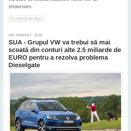
showroom.
CITEȘTE MAI MULT
DESPRE VOLKSWAGEN ÎȘI VA MICȘORA REȚEAUA DE
DEALERI DIN EUROPA, MIZÂND PE VÂNZĂRILE ONLINE
VIN, 29/09/2017 - 16:30
SUA - Grupul VW va trebui să mai
scoată din conturi alte 2.5 miliarde de
EURO pentru a rezolva problema
Dieselgate