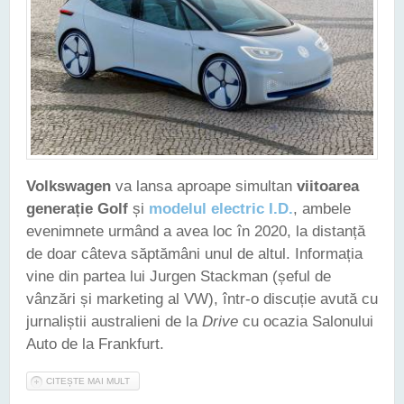
Volkswagen
va lansa aproape simultan
viitoarea
generație Golf
și
modelul electric I.D.
, ambele
evenimnete urmând a avea loc în 2020, la distanță
de doar câteva săptămâni unul de altul. Informația
vine din partea lui Jurgen Stackman (șeful de
vânzări și marketing al VW), într-o discuție avută cu
jurnaliștii australieni de la
Drive
cu ocazia Salonului
Auto de la Frankfurt.
CITEȘTE MAI MULT
DESPRE VOLKSWAGEN VA LANSA O NOUĂ GENERAȚIE
GOLF ÎN 2020, ÎN ACELAȘI TIMP CU "ELECTRICUL" I.D.