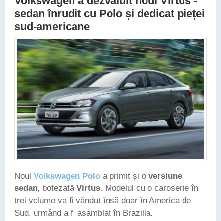
Volkswagen a dezvăluit noul Virtus -
sedan înrudit cu Polo și dedicat pieței
sud-americane
Noul
Volkswagen Polo
a primit și o
versiune
sedan
, botezată
Virtus
. Modelul cu o caroserie în
trei volume va fi vândut însă doar în America de
Sud, urmând a fi asamblat în Brazilia.