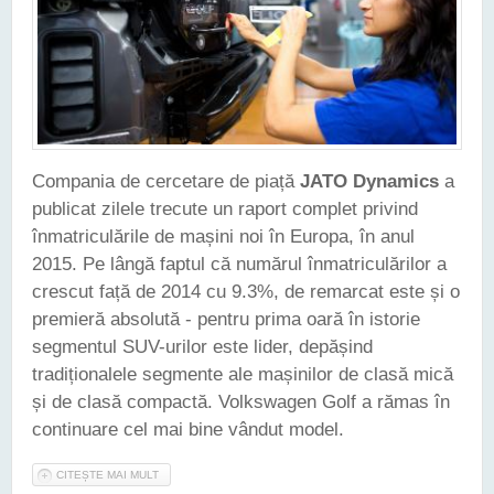
Compania de cercetare de piață
JATO Dynamics
a
publicat zilele trecute un raport complet privind
înmatriculările de mașini noi în Europa, în anul
2015. Pe lângă faptul că numărul înmatriculărilor a
crescut față de 2014 cu 9.3%, de remarcat este și o
premieră absolută - pentru prima oară în istorie
segmentul SUV-urilor este lider, depășind
tradiționalele segmente ale mașinilor de clasă mică
și de clasă compactă. Volkswagen Golf a rămas în
continuare cel mai bine vândut model.
CITEȘTE MAI MULT
DESPRE PIAȚA MAȘINILOR NOI DIN EUROPA ÎN 2015 - SUV-
URILE OCUPĂ CEA MAI MARE COTĂ DE PIAȚĂ