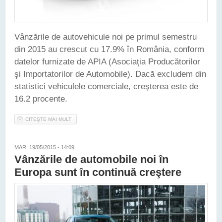
Vânzările de autovehicule noi pe primul semestru
din 2015 au crescut cu 17.9% în România, conform
datelor furnizate de APIA (Asociaţia Producătorilor
şi Importatorilor de Automobile). Dacă excludem din
statistici vehiculele comerciale, creşterea este de
16.2 procente.
CITEȘTE MAI MULT
DESPRE VÂNZĂRILE DE MAŞINI NOI AU CRESCUT CU 17.9%
ÎN ROMÂNIA
MAR, 19/05/2015 - 14:09
Vânzările de automobile noi în
Europa sunt în continuă creştere