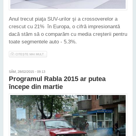
Anul trecut piaţa SUV-urilor şi a crossoverelor a
crescut cu 21% în Europa, o cifră impresionantă
dacă stăm să o comparăm cu media creşterii pentru
toate segmentele auto - 5.3%.
CITEȘTE MAI MULT
DESPRE ÎN 2014 SEGMENTUL SUV-URILOR ŞI
CROSSOVERELOR A CRESCUT CU 21%, ÎN EUROPA
SÂM, 28/02/2015 - 09:13
Programul Rabla 2015 ar putea
începe din martie