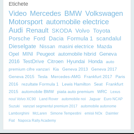
Etichete
Video
Mercedes
BMW
Volkswagen
Motorsport
automobile electrice
Audi
Renault
SKODA
Volvo
Toyota
Porsche
Ford
Dacia
Formula 1
scandalul
Dieselgate
Nissan
masini electrice
Mazda
Opel
MINI
Peugeot
automobile hibrid
Geneva
2016
TestDrive
Citroen
Hyundai
Honda
auto
premium cifre vanzari
Kia
Geneva 2013
Geneva 2017
Geneva 2015
Tesla
Mercedes-AMG
Frankfurt 2017
Paris
2016
rezultate Formula 1
Lewis Hamilton
Seat
Frankfurt
2015
automobile BMW
piata auto premium
WRC
Lexus
noul Volvo XC90
Land Rover
automobile noi
Jaguar
Euro NCAP
Suzuki
vanzari segmentul premium 2017
automobile autonome
Lamborghini
McLaren
Simone Tempestini
emisii NOx
Daimler
Fiat
Napoca Rally Academy