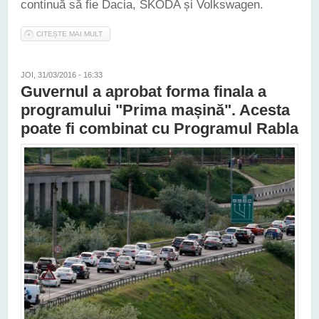
continuă să fie Dacia, SKODA și Volkswagen.
CITEȘTE MAI MULT
DESPRE APROAPE 95.000 DE MAȘINI NOI AU FOST
ÎNMATRICULATE ÎN ROMÂNIA, ÎN 2016
JOI, 31/03/2016 - 16:33
Guvernul a aprobat forma finala a
programului "Prima mașină". Acesta
poate fi combinat cu Programul Rabla