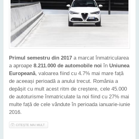
Primul semestru din 2017
a marcat înmatricularea
a aproape
8.211.000 de automobile noi
în
Uniunea
Europeană
, valoarea fiind cu 4.7% mai mare față
de aceeași perioadă a anului trecut. România a
depășit cu mult acest ritm de creștere, cele 45.000
de autoturisme înmatriculate la noi fiind cu 27% mai
multe față de cele vândute în perioada ianuarie-iunie
2016.
CITEȘTE MAI MULT
DESPRE PRIMUL SEMESTRU DIN 2017 A MARCAT
ÎNMATRICULAREA A PESTE 8 MILIOANE DE MAȘINI NOI ÎN
UNIUNEA EUROPEANĂ