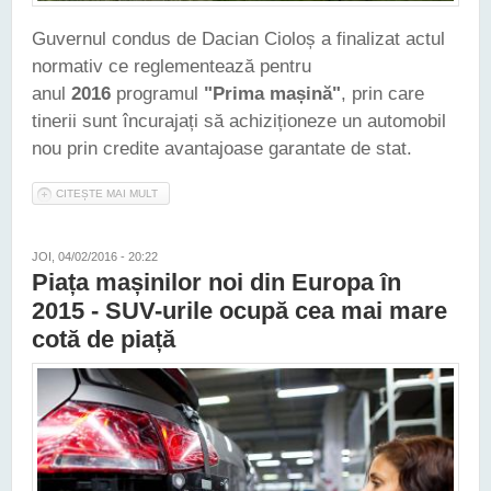
Guvernul condus de Dacian Cioloș a finalizat actul
normativ ce reglementează pentru
anul
2016
programul
"Prima mașină"
, prin care
tinerii sunt încurajați să achiziționeze un automobil
nou prin credite avantajoase garantate de stat.
CITEȘTE MAI MULT
DESPRE GUVERNUL A APROBAT FORMA FINALA A
PROGRAMULUI "PRIMA MAȘINĂ". ACESTA POATE FI
COMBINAT CU PROGRAMUL RABLA
JOI, 04/02/2016 - 20:22
Piața mașinilor noi din Europa în
2015 - SUV-urile ocupă cea mai mare
cotă de piață