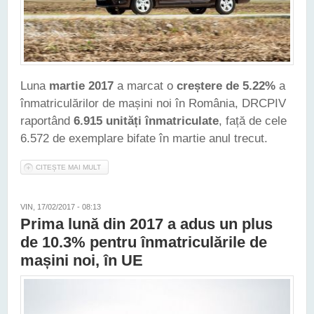
Luna
martie 2017
a marcat o
creștere de 5.22%
a
înmatriculărilor de mașini noi în România, DRCPIV
raportând
6.915 unități înmatriculate
, față de cele
6.572 de exemplare bifate în martie anul trecut.
CITEȘTE MAI MULT
DESPRE MARTIE 2017 A MARCAT UN PLUS TIMID PENTRU
ÎNMATRICULĂRILE DE MAȘINI NOI, ÎN ROMÂNIA
VIN, 17/02/2017 - 08:13
Prima lună din 2017 a adus un plus
de 10.3% pentru înmatriculările de
mașini noi, în UE