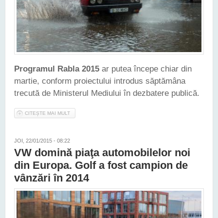
Programul Rabla 2015
ar putea începe chiar din
martie, conform proiectului introdus săptămâna
trecută de Ministerul Mediului în dezbatere publică.
CITEȘTE MAI MULT
DESPRE PROGRAMUL RABLA 2015 AR PUTEA ÎNCEPE DIN
MARTIE
JOI, 22/01/2015 - 08:22
VW domină piaţa automobilelor noi
din Europa. Golf a fost campion de
vânzări în 2014