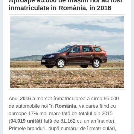
Aproape 95.000 de mașini noi au fost
înmatriculate în România, în 2016
Anul
2016
a marcat înmatricularea a circa 95.000
de automobile noi în
România
, valoarea fiind cu
aproape 17% mai mare față de totalul din 2015
(
94.919 unități
față de 81.162 cu un an înainte).
Primele branduri, după numărul de înmatriculări,