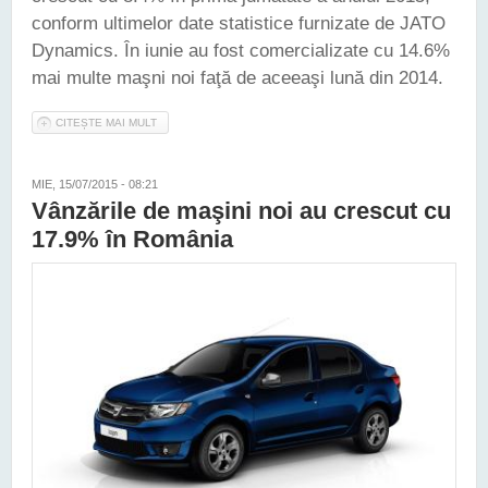
conform ultimelor date statistice furnizate de JATO
Dynamics. În iunie au fost comercializate cu 14.6%
mai multe maşni noi faţă de aceeaşi lună din 2014.
CITEȘTE MAI MULT
DESPRE EUROPA - VÂNZĂRILE DE AUTOMOBILE NOI SUNT ÎN
CREŞTERE. VW GOLF DIN NOU "CAMPION"
MIE, 15/07/2015 - 08:21
Vânzările de maşini noi au crescut cu
17.9% în România