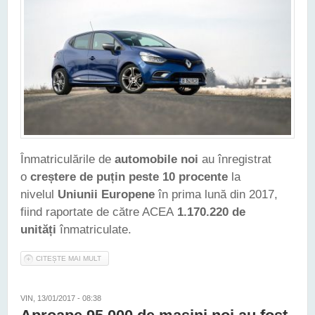
Înmatriculările de
automobile noi
au înregistrat
o
creștere de puțin peste 10 procente
la
nivelul
Uniunii Europene
în prima lună din 2017,
fiind raportate de către ACEA
1.170.220 de
unități
înmatriculate.
CITEȘTE MAI MULT
DESPRE PRIMA LUNĂ DIN 2017 A ADUS UN PLUS DE 10.3%
PENTRU ÎNMATRICULĂRILE DE MAȘINI NOI, ÎN UE
VIN, 13/01/2017 - 08:38