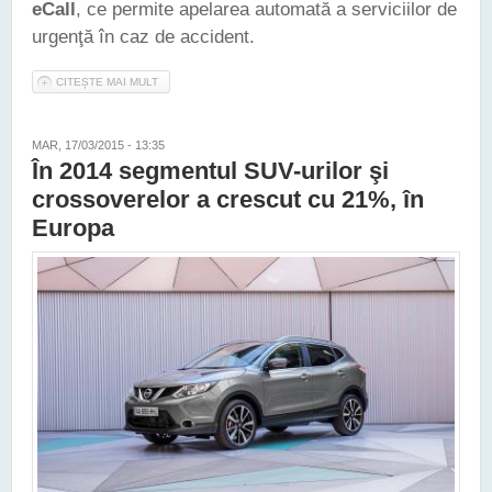
eCall
, ce permite apelarea automată a serviciilor de
urgenţă în caz de accident.
CITEȘTE MAI MULT
DESPRE ÎNCEPÂND CU 2018 TOATE MAŞINILE NOI VÂNDUTE
ÎN EUROPA VOR FI ECHIPATE CU ECALL
MAR, 17/03/2015 - 13:35
În 2014 segmentul SUV-urilor şi
crossoverelor a crescut cu 21%, în
Europa