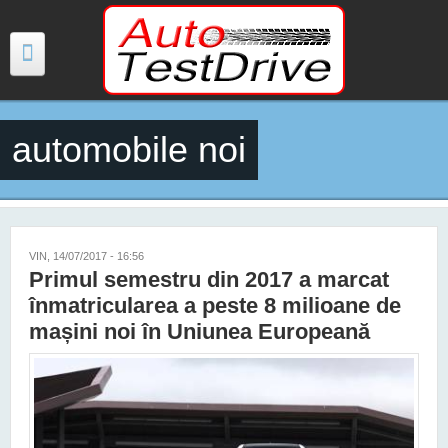
Mergi la conţinutul principal
automobile noi
TESTE
ŞTIRI
FOTO
VIN, 14/07/2017 - 16:56
Primul semestru din 2017 a marcat
VIDEO
înmatricularea a peste 8 milioane de
mașini noi în Uniunea Europeană
PREȚURI MODELE NOI
MAȘINI ELECTRICE ȘI HIBRID
CONTACT