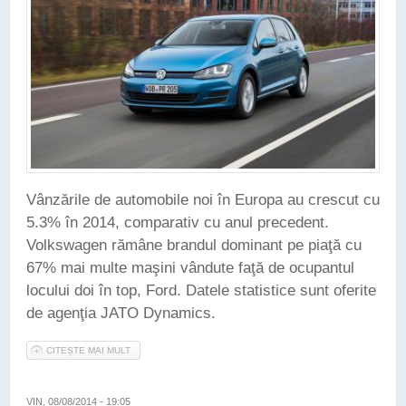
Vânzările de automobile noi în Europa au crescut cu
5.3% în 2014, comparativ cu anul precedent.
Volkswagen rămâne brandul dominant pe piaţă cu
67% mai multe maşini vândute faţă de ocupantul
locului doi în top, Ford. Datele statistice sunt oferite
de agenţia JATO Dynamics.
CITEȘTE MAI MULT
DESPRE VW DOMINĂ PIAŢA AUTOMOBILELOR NOI DIN
EUROPA. GOLF A FOST CAMPION DE VÂNZĂRI ÎN 2014
VIN, 08/08/2014 - 19:05