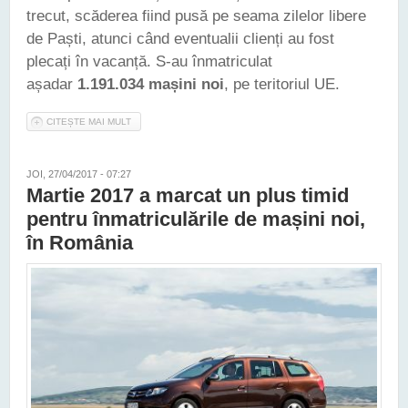
trecut, scăderea fiind pusă pe seama zilelor libere
de Paști, atunci când eventualii clienți au fost
plecați în vacanță. S-au înmatriculat
așadar
1.191.034 mașini noi
, pe teritoriul UE.
CITEȘTE MAI MULT
DESPRE PIAȚA AUTO DIN UE A ÎNREGISTRAT UN UȘOR
RECUL ÎN APRILIE 2017, PE SEGMENTUL AUTOMOBILELOR
NOI
JOI, 27/04/2017 - 07:27
Martie 2017 a marcat un plus timid
pentru înmatriculările de mașini noi,
în România