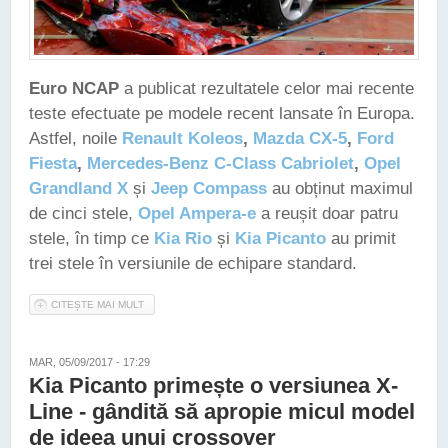
Euro NCAP
a publicat rezultatele celor mai recente
teste efectuate pe modele recent lansate în Europa.
Astfel, noile
Renault Koleos
,
Mazda CX-5
,
Ford
Fiesta
,
Mercedes-Benz C-Class Cabriolet
,
Opel
Grandland X
și
Jeep Compass
au obținut maximul
de cinci stele,
Opel Ampera-e
a reușit doar patru
stele, în timp ce
Kia Rio
și
Kia Picanto
au primit
trei stele în versiunile de echipare standard.
CITEȘTE MAI MULT
DESPRE FORD FIESTA, RENAULT KOLEOS ȘI MAZDA CX-5
SUNT "FRUNTAȘELE" CELOR MAI RECENTE TESTE EURO
NCAP
MAR, 05/09/2017 - 17:29
Kia Picanto primește o versiunea X-
Line - gândită să apropie micul model
de ideea unui crossover