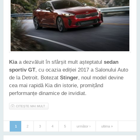
Kia
a dezvăluit în sfârșit mult așteptatul
sedan
sportiv GT
, cu ocazia ediției 2017 a Salonului Auto
de la Detroit. Botezat
Stinger
, noul model devine
cea mai rapidă Kia din istorie, promițând
performanțe dinamice de invidiat.
CITEȘTE MAI MULT
DESPRE NOUA KIA STINGER ESTE CEA MAI RAPIDĂ MAȘINĂ
CONSTRUITĂ VREODATĂ DE SUD-COREENI
1
2
3
4
5
următor ›
ultima »
Pagini