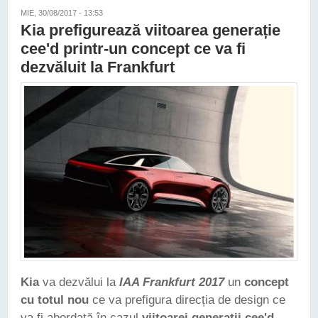
MIE, 30/08/2017 - 13:53
Kia prefigurează viitoarea generație
cee'd printr-un concept ce va fi
dezvăluit la Frankfurt
Kia
va dezvălui la
IAA Frankfurt 2017
un
concept
cu totul nou
ce va prefigura direcția de design ce
va fi abordată în cazul
viitoarei generații cee'd
.