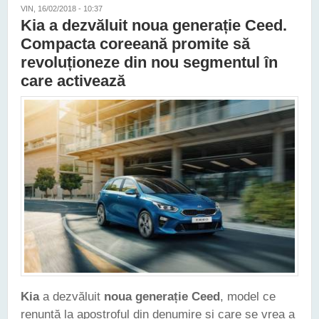
VIN, 16/02/2018 - 10:37
Kia a dezvăluit noua generație Ceed.
Compacta coreeană promite să
revoluționeze din nou segmentul în
care activează
Kia
a dezvăluit
noua generație Ceed
, model ce
renunță la apostroful din denumire și care se vrea a