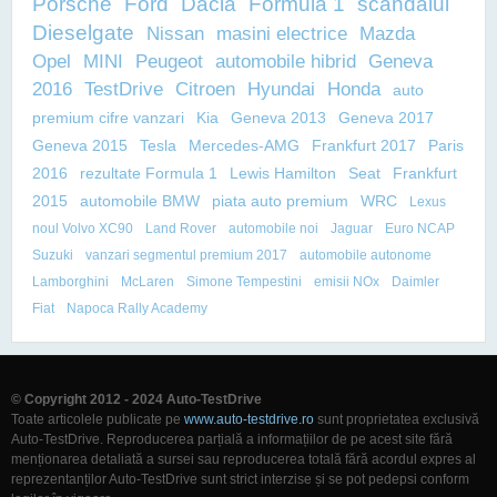
Porsche
Ford
Dacia
Formula 1
scandalul
Dieselgate
Nissan
masini electrice
Mazda
Opel
MINI
Peugeot
automobile hibrid
Geneva
2016
TestDrive
Citroen
Hyundai
Honda
auto
premium cifre vanzari
Kia
Geneva 2013
Geneva 2017
Geneva 2015
Tesla
Mercedes-AMG
Frankfurt 2017
Paris
2016
rezultate Formula 1
Lewis Hamilton
Seat
Frankfurt
2015
automobile BMW
piata auto premium
WRC
Lexus
noul Volvo XC90
Land Rover
automobile noi
Jaguar
Euro NCAP
Suzuki
vanzari segmentul premium 2017
automobile autonome
Lamborghini
McLaren
Simone Tempestini
emisii NOx
Daimler
Fiat
Napoca Rally Academy
© Copyright 2012 - 2024 Auto-TestDrive
Toate articolele publicate pe
www.auto-testdrive.ro
sunt proprietatea exclusivă
Auto-TestDrive. Reproducerea parțială a informațiilor de pe acest site fără
menționarea detaliată a sursei sau reproducerea totală fără acordul expres al
reprezentanților Auto-TestDrive sunt strict interzise și se pot pedepsi conform