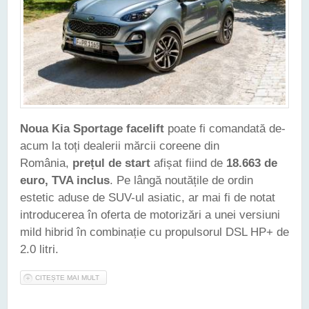
Noua Kia Sportage facelift
poate fi comandată de-
acum la toți dealerii mărcii coreene din
România,
prețul de start
afișat fiind de
18.663 de
euro, TVA inclus
. Pe lângă noutățile de ordin
estetic aduse de SUV-ul asiatic, ar mai fi de notat
introducerea în oferta de motorizări a unei versiuni
mild hibrid în combinație cu propulsorul DSL HP+ de
2.0 litri.
CITEȘTE MAI MULT
DESPRE NOUA KIA SPORTAGE FACELIFT POATE FI
COMANDATĂ ȘI ÎN ROMÂNIA. PREȚUL DE START - 18.663 DE
EURO