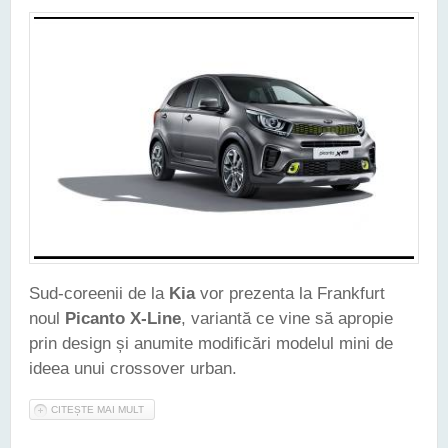
Sud-coreenii de la
Kia
vor prezenta la Frankfurt
noul
Picanto X-Line
, variantă ce vine să apropie
prin design și anumite modificări modelul mini de
ideea unui crossover urban.
CITEȘTE MAI MULT
DESPRE KIA PICANTO PRIMEȘTE O VERSIUNEA X-LINE -
GÂNDITĂ SĂ APROPIE MICUL MODEL DE IDEEA UNUI
CROSSOVER