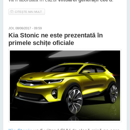
CITEȘTE MAI MULT
DESPRE KIA PREFIGUREAZĂ VIITOAREA GENERAȚIE CEE'D
PRINTR-UN CONCEPT CE VA FI DEZVĂLUIT LA FRANKFURT
JOI, 08/06/2017 - 09:59
Kia Stonic ne este prezentată în
primele schițe oficiale