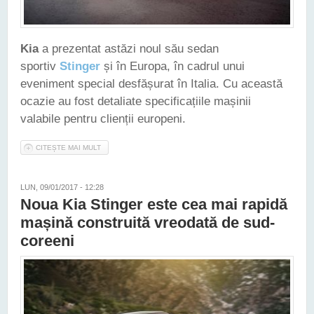
Kia
a prezentat astăzi noul său sedan
sportiv
Stinger
și în Europa, în cadrul unui
eveniment special desfășurat în Italia. Cu această
ocazie au fost detaliate specificațiile mașinii
valabile pentru clienții europeni.
CITEȘTE MAI MULT
DESPRE KIA STINGER VA PUTEA FI COMANDATĂ ÎN EUROPA
ȘI ÎNTR-O VERSIUNE DIESEL
LUN, 09/01/2017 - 12:28
Noua Kia Stinger este cea mai rapidă
mașină construită vreodată de sud-
coreeni