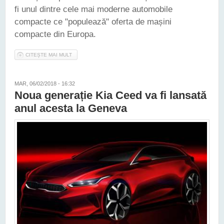
fi unul dintre cele mai moderne automobile
compacte ce "populează" oferta de mașini
compacte din Europa.
CITEȘTE MAI MULT
DESPRE KIA A DEZVĂLUIT NOUA GENERAȚIE CEED.
COMPACTA COREEANĂ PROMITE SĂ REVOLUȚIONEZE DIN
NOU SEGMENTUL ÎN CARE ACTIVEAZĂ
MAR, 06/02/2018 - 16:32
Noua generație Kia Ceed va fi lansată
anul acesta la Geneva