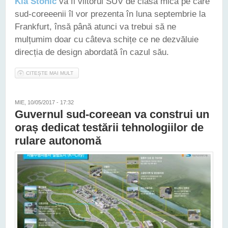
Kia Stonic
va fi viitorul SUV de clasă mică pe care
sud-coreeenii îl vor prezenta în luna septembrie la
Frankfurt, însă până atunci va trebui să ne
mulțumim doar cu câteva schițe ce ne dezvăluie
direcția de design abordată în cazul său.
CITEȘTE MAI MULT
DESPRE KIA STONIC NE ESTE PREZENTATĂ ÎN PRIMELE
SCHIȚE OFICIALE
MIE, 10/05/2017 - 17:32
Guvernul sud-coreean va construi un
oraș dedicat testării tehnologiilor de
rulare autonomă