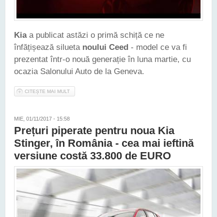
Kia
a publicat astăzi o primă schiță ce ne
înfățișează silueta
noului Ceed
- model ce va fi
prezentat într-o nouă generație în luna martie, cu
ocazia Salonului Auto de la Geneva.
CITEȘTE MAI MULT
DESPRE NOUA GENERAȚIE KIA CEED VA FI LANSATĂ ANUL
ACESTA LA GENEVA
MIE, 01/11/2017 - 15:58
Prețuri piperate pentru noua Kia
Stinger, în România - cea mai ieftină
versiune costă 33.800 de EURO