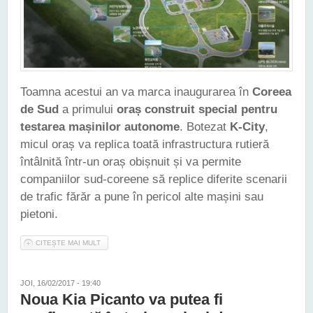
Toamna acestui an va marca inaugurarea în
Coreea
de Sud
a primului
oraș construit special pentru
testarea mașinilor autonome
. Botezat
K-City
,
micul oraș va replica toată infrastructura rutieră
întâlnită într-un oraș obișnuit și va permite
companiilor sud-coreene să replice diferite scenarii
de trafic fărăr a pune în pericol alte mașini sau
pietoni.
CITEȘTE MAI MULT
DESPRE GUVERNUL SUD-COREEAN VA CONSTRUI UN ORAȘ
DEDICAT TESTĂRII TEHNOLOGIILOR DE RULARE AUTONOMĂ
JOI, 16/02/2017 - 19:40
Noua Kia Picanto va putea fi