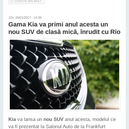
CITEȘTE MAI MULT
DESPRE NOUA KIA PICANTO VA PUTEA FI CONFIGURATĂ ÎN
TREI VERSIUNI DE MOTORIZARE
JOI, 26/01/2017 - 14:38
Gama Kia va primi anul acesta un
nou SUV de clasă mică, înrudit cu Rio
Kia
va lansa un
nou SUV
anul acesta, modelul ce
va fi prezentat la Salonul Auto de la Frankfurt