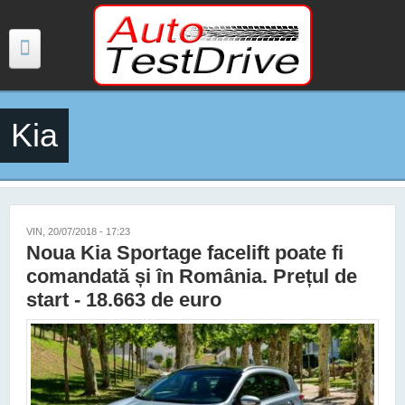
Mergi la conţinutul principal
Kia
TESTE
ŞTIRI
FOTO
VIN, 20/07/2018 - 17:23
Noua Kia Sportage facelift poate fi
VIDEO
comandată și în România. Prețul de
start - 18.663 de euro
PREȚURI MODELE NOI
MAȘINI ELECTRICE ȘI HIBRID
CONTACT