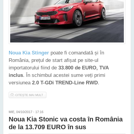
Noua Kia Stinger
poate fi comandată și în
România, prețul de start afișat pe site-ul
importatorului fiind de
33.800 de EURO, TVA
inclus
. În schimbul acestei sume veți primi
versiunea
2.0 T-GDi TREND-Line RWD
.
CITEȘTE MAI MULT
DESPRE PREȚURI PIPERATE PENTRU NOUA KIA STINGER, ÎN
ROMÂNIA - CEA MAI IEFTINĂ VERSIUNE COSTĂ 33.800 DE
EURO
MIE, 04/10/2017 - 17:16
Noua Kia Stonic va costa în România
de la 13.709 EURO în sus