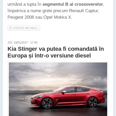
urmând a lupta în
segmentul B al crossoverelor
,
împotriva a nume grele precum Renault Captur,
Peugeot 2008 sau Opel Mokka X.
CITEȘTE MAI MULT
DESPRE GAMA KIA VA PRIMI ANUL ACESTA UN NOU SUV DE
CLASĂ MICĂ, ÎNRUDIT CU RIO
JOI, 19/01/2017 - 17:40
Kia Stinger va putea fi comandată în
Europa și într-o versiune diesel