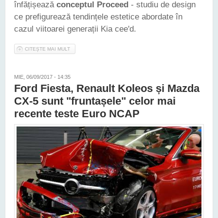
înfățișează
conceptul Proceed
- studiu de design
ce prefigurează tendințele estetice abordate în
cazul viitoarei generații Kia cee'd.
CITEȘTE MAI MULT
DESPRE IATĂ PRIMELE IMAGINI OFICIALE ALE CONCEPTULUI
KIA PROCEED
MIE, 06/09/2017 - 14:35
Ford Fiesta, Renault Koleos și Mazda
CX-5 sunt "fruntașele" celor mai
recente teste Euro NCAP