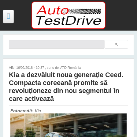
Mergi la conţinutul principal
Căutare
Formular de căutare
TESTE
ŞTIRI
VIN, 16/02/2018 - 10:37
, scris de: ATD România
Kia a dezvăluit noua generație Ceed.
FOTO
Compacta coreeană promite să
VIDEO
revoluționeze din nou segmentul în
care activează
PREȚURI MODELE NOI
Fotocredit:
Kia
MAȘINI ELECTRICE ȘI HIBRID
CONTACT