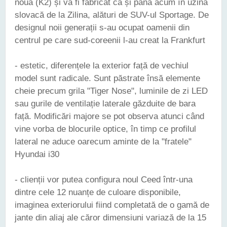
nouă (K2) și va fi fabricat ca și până acum în uzina
slovacă de la Zilina, alături de SUV-ul Sportage. De
designul noii generații s-au ocupat oamenii din
centrul pe care sud-coreenii l-au creat la Frankfurt
- estetic, diferențele la exterior față de vechiul
model sunt radicale. Sunt păstrate însă elemente
cheie precum grila "Tiger Nose", luminile de zi LED
sau gurile de ventilație laterale găzduite de bara
față. Modificări majore se pot observa atunci când
vine vorba de blocurile optice, în timp ce profilul
lateral ne aduce oarecum aminte de la "fratele"
Hyundai i30
- clienții vor putea configura noul Ceed într-una
dintre cele 12 nuanțe de culoare disponibile,
imaginea exteriorului fiind completată de o gamă de
jante din aliaj ale căror dimensiuni variază de la 15