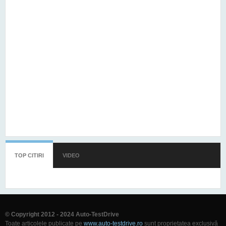
TOP CITIRI
(TAB ACTIV)
VIDEO
© Copyright 2012 - 2024 Auto-TestDrive
Toate articolele publicate pe
www.auto-testdrive.ro
sunt proprietatea exclusivă