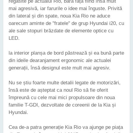
regăsite pe actualul Rio, bara față fiind însă mult
mai agresivă, iar farurile o idee mai înguste. Privită
din lateral și din spate, noua Kia Rio ne aduce
oarecum aminte de "fratele" de grup Hyundai i20, cu
ale sale stopuri brăzdate de elemente optice cu
LED.
la interior planșa de bord păstrează și ea bună parte
din ideile dearanjament ergonomic ale actualei
generații, însă designul este mult mai agresiv.
Nu se știu foarte multe detalii legate de motorizări,
însă este de așteptat ca noul Rio să fie oferit
împreună cu cele mai mici propulsoare din noua
familie T-GDI, dezvoltate de coreenii de la Kia și
Hyundai.
Cea de-a patra generație Kia Rio va ajunge pe piața