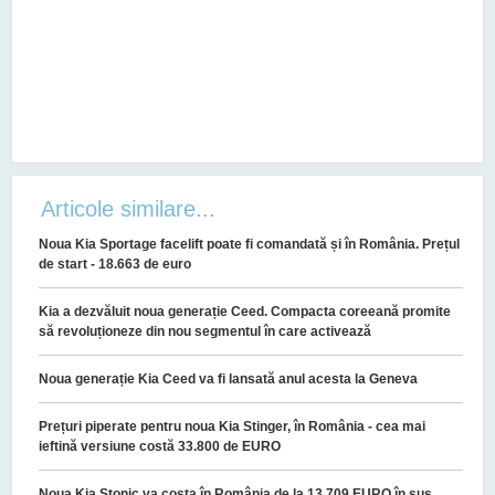
Articole similare...
Noua Kia Sportage facelift poate fi comandată și în România. Prețul
de start - 18.663 de euro
Kia a dezvăluit noua generație Ceed. Compacta coreeană promite
să revoluționeze din nou segmentul în care activează
Noua generație Kia Ceed va fi lansată anul acesta la Geneva
Prețuri piperate pentru noua Kia Stinger, în România - cea mai
ieftină versiune costă 33.800 de EURO
Noua Kia Stonic va costa în România de la 13.709 EURO în sus