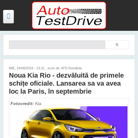
Mergi la conţinutul principal
Căutare
Formular de căutare
TESTE
ŞTIRI
MIE, 24/08/2016 - 13:21
, scris de: ATD România
Noua Kia Rio - dezvăluită de primele
FOTO
schițe oficiale. Lansarea sa va avea
VIDEO
loc la Paris, în septembrie
PREȚURI MODELE NOI
Fotocredit:
Kia
MAȘINI ELECTRICE ȘI HIBRID
CONTACT