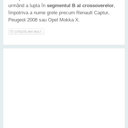
urmând a lupta în
segmentul B al crossoverelor
,
împotriva a nume grele precum Renault Captur,
Peugeot 2008 sau Opel Mokka X.
CITEȘTE MAI MULT
DESPRE GAMA KIA VA PRIMI ANUL ACESTA UN NOU SUV DE
CLASĂ MICĂ, ÎNRUDIT CU RIO