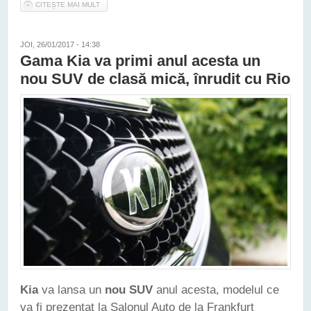
CITEȘTE MAI MULT
DESPRE KIA STONIC NE ESTE PREZENTATĂ ÎN PRIMELE
SCHIȚE OFICIALE
JOI, 26/01/2017 - 14:38
Gama Kia va primi anul acesta un
nou SUV de clasă mică, înrudit cu Rio
Kia
va lansa un
nou SUV
anul acesta, modelul ce
va fi prezentat la Salonul Auto de la Frankfurt