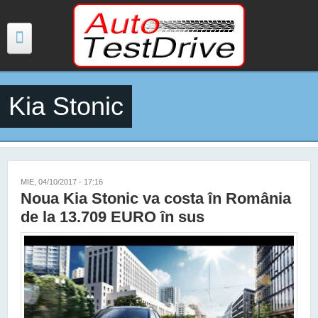
Mergi la conţinutul principal
Kia Stonic
TESTE
ŞTIRI
FOTO
MIE, 04/10/2017 - 17:16
Noua Kia Stonic va costa în România
VIDEO
de la 13.709 EURO în sus
PREȚURI MODELE NOI
MAȘINI ELECTRICE ȘI HIBRID
CONTACT