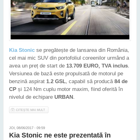
Kia Stonic
se pregătește de lansarea din România,
cel mai mic SUV din portofoliul coreenilor urmând a
avea un preț de start de
13.709 EURO, TVA inclus
.
Versiunea de bază este propulsată de motorul pe
benzină aspirat
1.2 GSL
, capabil să producă
84 de
CP
și 124 Nm cuplu motor maxim, fiind oferită în
nivelul de echipare
URBAN
.
CITEȘTE MAI MULT
DESPRE NOUA KIA STONIC VA COSTA ÎN ROMÂNIA DE LA
13.709 EURO ÎN SUS
JOI, 08/06/2017 - 09:59
Kia Stonic ne este prezentată în