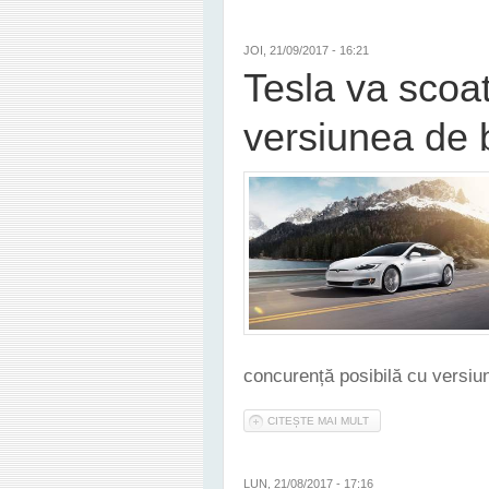
JOI, 21/09/2017 - 16:21
Tesla va scoa
versiunea de 
concurență posibilă cu versiu
CITEȘTE MAI MULT
DESPRE TESLA VA SC
LUN, 21/08/2017 - 17:16