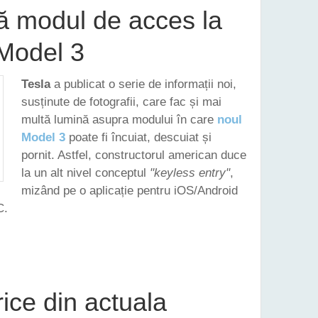
ză modul de acces la
 Model 3
Tesla
a publicat o serie de informații noi,
susținute de fotografii, care fac și mai
multă lumină asupra modului în care
noul
Model 3
poate fi încuiat, descuiat și
pornit. Astfel, constructorul american duce
la un alt nivel conceptul
"keyless entry"
,
mizând pe o aplicație pentru iOS/Android
C.
IAZĂ MODUL DE ACCES LA BORDUL NOULUI MODEL 3
rice din actuala