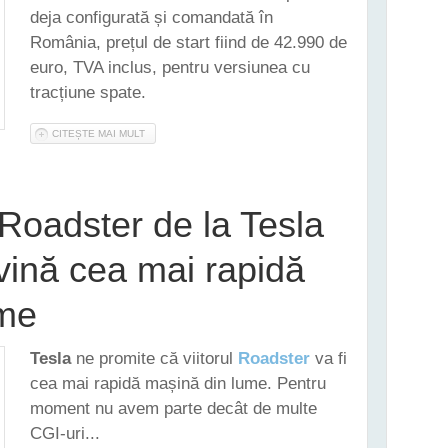
deja configurată și comandată în
România, prețul de start fiind de 42.990 de
euro, TVA inclus, pentru versiunea cu
tracțiune spate.
CITEȘTE MAI MULT
DESPRE TESLA MODEL 3 FACELIFT - IATĂ NOUTĂȚILE PROP
Roadster de la Tesla
vină cea mai rapidă
ume
Tesla
ne promite că viitorul
Roadster
va fi
cea mai rapidă mașină din lume. Pentru
moment nu avem parte decât de multe
CGI-uri...