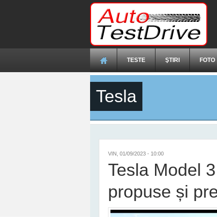
Mergi la conţinutul principal
TESTE
ŞTIRI
FOTO
Tesla
VIN, 01/09/2023 - 10:00
Tesla Model 3 f
propuse și pr