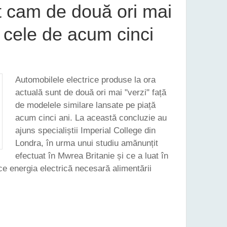
t cam de două ori mai
e cele de acum cinci
Automobilele electrice produse la ora
actuală sunt de două ori mai "verzi" față
de modelele similare lansate pe piață
acum cinci ani. La această concluzie au
ajuns specialiștii Imperial College din
Londra, în urma unui studiu amănunțit
efectuat în Mwrea Britanie și ce a luat în
e energia electrică necesară alimentării
CTRICE DIN ACTUALA GENERAȚIE SUNT CAM DE DOUĂ ORI MAI "VERZI" FAȚĂ DE CELE DE