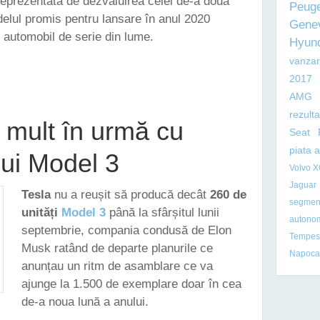
reprezentată de dezvăluirea celei de-a doua
Peug
elul promis pentru lansare în anul 2020
Gene
 automobil de serie din lume.
Hyun
vanzar
VĂLUIT URMĂTOARELE DOUĂ MODELE DIN PORTOFOLIUL SĂU - CAMIONUL SEMI ȘI NOU
2017
AMG
rezult
 mult în urmă cu
Seat
piata 
lui Model 3
Volvo 
Jaguar
Tesla
nu a reușit să producă decât
260 de
segmen
unități
Model 3
până la sfârșitul lunii
autono
septembrie, compania condusă de Elon
Tempest
Musk ratând de departe planurile ce
Napoca
anunțau un ritm de asamblare ce va
ajunge la 1.500 de exemplare doar în cea
de-a noua lună a anului.