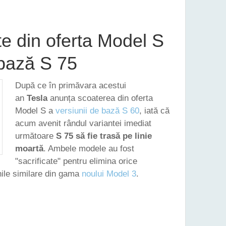
te din oferta Model S
bază S 75
După ce în primăvara acestui
an
Tesla
anunța scoaterea din oferta
Model S a
versiunii de bază S 60
, iată că
acum avenit rândul variantei imediat
următoare
S 75 să fie trasă pe linie
moartă
. Ambele modele au fost
"sacrificate" pentru elimina orice
nile similare din gama
noului Model 3
.
OATE DIN OFERTA MODEL S VERSIUNEA DE BAZĂ S 75