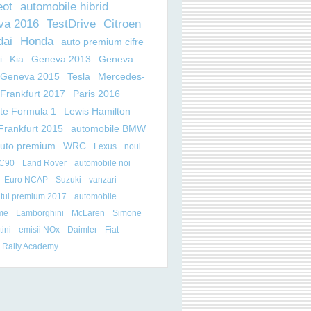
eot
automobile hibrid
va 2016
TestDrive
Citroen
dai
Honda
auto premium cifre
i
Kia
Geneva 2013
Geneva
L ROADSTER
Geneva 2015
Tesla
Mercedes-
Frankfurt 2017
Paris 2016
ate Formula 1
Lewis Hamilton
Frankfurt 2015
automobile BMW
auto premium
WRC
Lexus
noul
XC90
Land Rover
automobile noi
Euro NCAP
Suzuki
vanzari
tul premium 2017
automobile
me
Lamborghini
McLaren
Simone
ini
emisii NOx
Daimler
Fiat
 Rally Academy