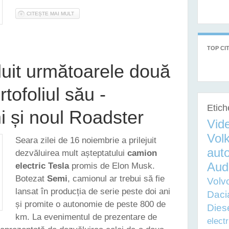
CITEȘTE MAI MULT
DESPRE VIDEO - NOUL ROADSTER DE LA TESLA PROMITE SĂ
TOP CIT
luit următoarele două
tofoliul său -
Etich
 și noul Roadster
Vid
Vol
Seara zilei de 16 noiembrie a prilejuit
auto
dezvăluirea mult așteptatului
camion
Aud
electric Tesla
promis de Elon Musk.
Botezat
Semi
, camionul ar trebui să fie
Volv
lansat în producția de serie peste doi ani
Daci
și promite o autonomie de peste 800 de
Dies
km. La evenimentul de prezentare de
electr