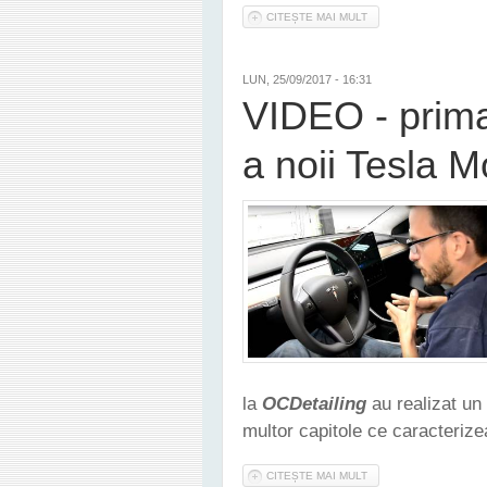
CITEȘTE MAI MULT
DESPRE TESLA A RĂM
LUN, 25/09/2017 - 16:31
VIDEO - prima
a noii Tesla M
la
OCDetailing
au realizat un
multor capitole ce caracteriz
CITEȘTE MAI MULT
DESPRE VIDEO - PRI