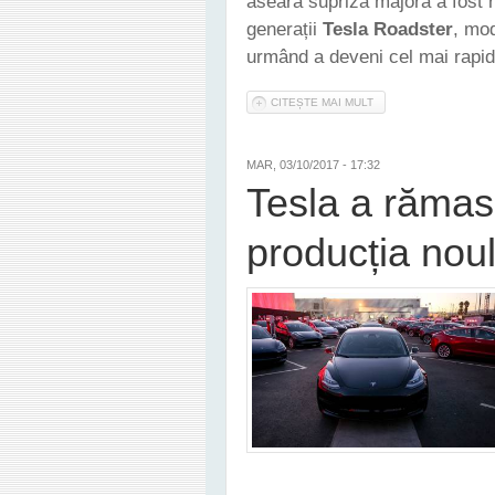
aseară supriza majoră a fost 
generații
Tesla Roadster
, mod
urmând a deveni cel mai rapid
CITEȘTE MAI MULT
DESPRE TESLA A DEZ
MAR, 03/10/2017 - 17:32
Tesla a rămas
producția nou