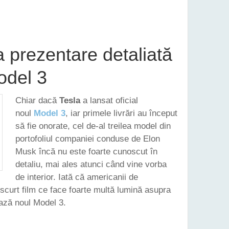
AS MULT ÎN URMĂ CU PRODUCȚIA NOULUI MODEL 3
 prezentare detaliată
odel 3
Chiar dacă
Tesla
a lansat oficial
noul
Model 3
, iar primele livrări au început
să fie onorate, cel de-al treilea model din
portofoliul companiei conduse de Elon
Musk încă nu este foarte cunoscut în
detaliu, mai ales atunci când vine vorba
de interior. Iată că americanii de
 scurt film ce face foarte multă lumină asupra
ează noul Model 3.
MA PREZENTARE DETALIATĂ A NOII TESLA MODEL 3