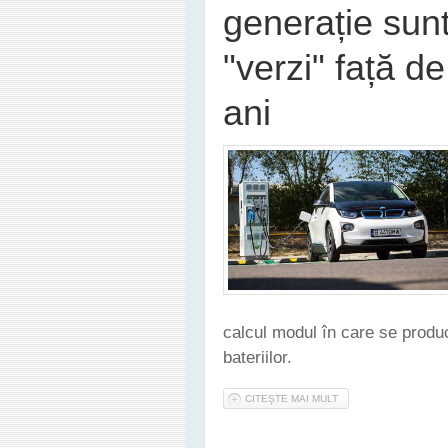
generație sun
"verzi" față d
ani
calcul modul în care se produc
bateriilor.
CITEȘTE MAI MULT
DESPRE MAȘINILE ELE