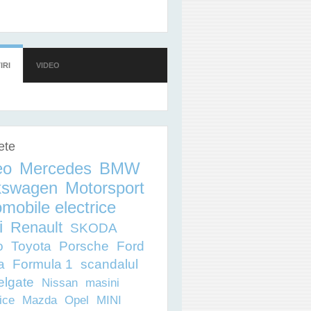
 DEVINĂ CEA MAI RAPIDĂ MAȘINĂ DIN LUME
IRI
(TAB ACTIV)
VIDEO
ete
eo
Mercedes
BMW
kswagen
Motorsport
mobile electrice
i
Renault
SKODA
o
Toyota
Porsche
Ford
a
Formula 1
scandalul
elgate
Nissan
masini
ice
Mazda
Opel
MINI