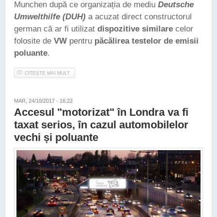
Munchen după ce organizația de mediu
Deutsche
Umwelthilfe (DUH)
a acuzat direct constructorul
german că ar fi utilizat
dispozitive similare
celor
folosite de
VW
pentru
păcălirea testelor de emisii
poluante
.
CITEȘTE MAI MULT
DESPRE DIESELGATE - BMW SE AFLĂ DIN NOU ÎN VIZORUL
PROCURORILOR GERMANI
MAR, 24/10/2017 - 16:22
Accesul "motorizat" în Londra va fi
taxat serios, în cazul automobilelor
vechi și poluante