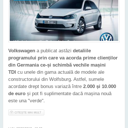
Volkswagen
a publicat astăzi
detaliile
programului prin care va acorda prime clienților
din Germania ce-și schimbă vechile mașini
TDI
cu unele din gama actuală de modele ale
constructorului din Wolfsburg. Astfel, sumele
acordate drept bonus variază între
2.000 și 10.000
de euro
și pot fi suplimentate dacă mașina nouă
este una "verde".
CITEȘTE MAI MULT
DESPRE PROGRAMUL "RABLA TDI" DE LA VOLKSWAGEN A
DEBUTAT ÎN GERMANIA, CU PRIME CUPRINSE ÎNTRE 2.000 ȘI
10.000 DE EURO