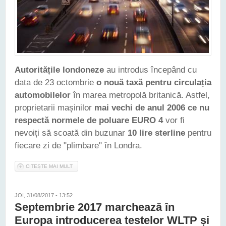
Autoritățile londoneze
au introdus începând cu
data de 23 octombrie
o nouă taxă pentru circulația
automobilelor
în marea metropolă britanică. Astfel,
proprietarii mașinilor
mai vechi de anul 2006 ce nu
respectă normele de poluare EURO 4
vor fi
nevoiți să scoată din buzunar
10 lire sterline
pentru
fiecare zi de "plimbare" în Londra.
CITEȘTE MAI MULT
DESPRE ACCESUL "MOTORIZAT" ÎN LONDRA VA FI TAXAT
SERIOS, ÎN CAZUL AUTOMOBILELOR VECHI ȘI POLUANTE
JOI, 31/08/2017 - 13:52
Septembrie 2017 marchează în
Europa introducerea testelor WLTP și