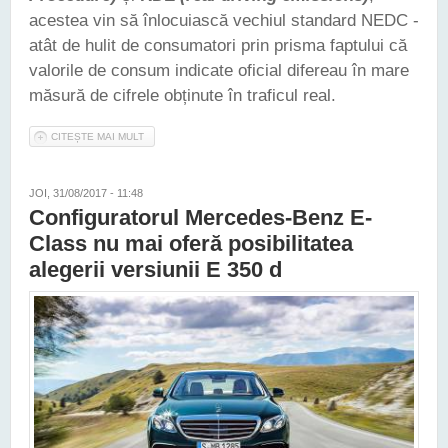
acestea vin să înlocuiască vechiul standard NEDC -
atât de hulit de consumatori prin prisma faptului că
valorile de consum indicate oficial difereau în mare
măsură de cifrele obținute în traficul real.
CITEȘTE MAI MULT
DESPRE SEPTEMBRIE 2017 MARCHEAZĂ ÎN EUROPA
INTRODUCEREA TESTELOR WLTP ȘI RDE ÎN LOCUL
CONTESTATULUI NEDC
JOI, 31/08/2017 - 11:48
Configuratorul Mercedes-Benz E-
Class nu mai oferă posibilitatea
alegerii versiunii E 350 d