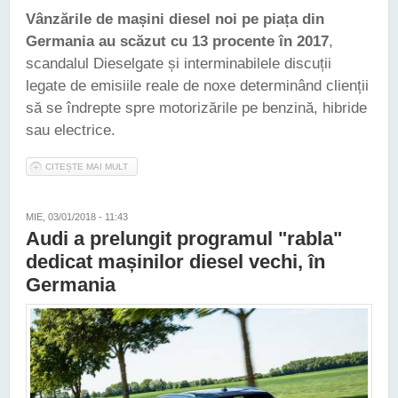
Vânzările de mașini diesel noi pe piața din
Germania au scăzut cu 13 procente în 2017
,
scandalul Dieselgate și interminabilele discuții
legate de emisiile reale de noxe determinând clienții
să se îndrepte spre motorizările pe benzină, hibride
sau electrice.
CITEȘTE MAI MULT
DESPRE GERMANIA - VÂNZĂRILE DE MAȘINI DIESEL AU
SCĂZUT SERIOS ÎN 2017
MIE, 03/01/2018 - 11:43
Audi a prelungit programul "rabla"
dedicat mașinilor diesel vechi, în
Germania