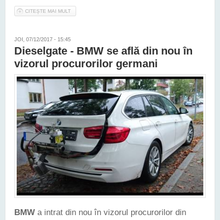
CITEȘTE MAI MULT
DESPRE NOI PROBLEME PENTRU VOLKSWAGEN - UTILITARA
T6 MULTIVAN NU SE MAI VINDE ÎN GERMANIA ÎN VERSIUNILE
TDI
JOI, 07/12/2017 - 15:45
Dieselgate - BMW se află din nou în
vizorul procurorilor germani
BMW
a intrat din nou în vizorul procurorilor din