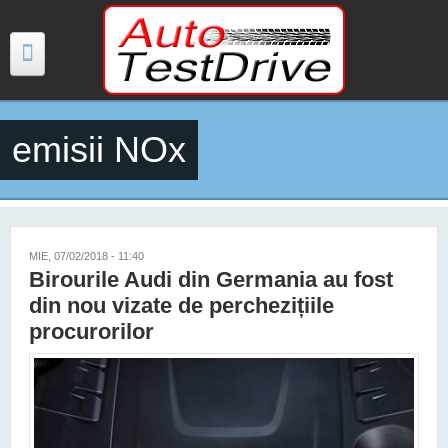
Mergi la conţinutul principal
emisii NOx
TESTE
ŞTIRI
FOTO
MIE, 07/02/2018 - 11:40
Birourile Audi din Germania au fost
VIDEO
din nou vizate de perchezițiile
procurorilor
PREȚURI MODELE NOI
MAȘINI ELECTRICE ȘI HIBRID
CONTACT