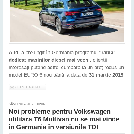
Audi
a prelungit în Germania programul
"rabla"
dedicat mașinilor diesel mai vechi
, clienții
interesați putând astfel cumpăra la un preț redus un
model EURO 6 nou până la data de
31 martie 2018
.
CITEȘTE MAI MULT
DESPRE AUDI A PRELUNGIT PROGRAMUL "RABLA" DEDICAT
MAȘINILOR DIESEL VECHI, ÎN GERMANIA
SÂM, 09/12/2017 - 10:04
Noi probleme pentru Volkswagen -
utilitara T6 Multivan nu se mai vinde
în Germania în versiunile TDI