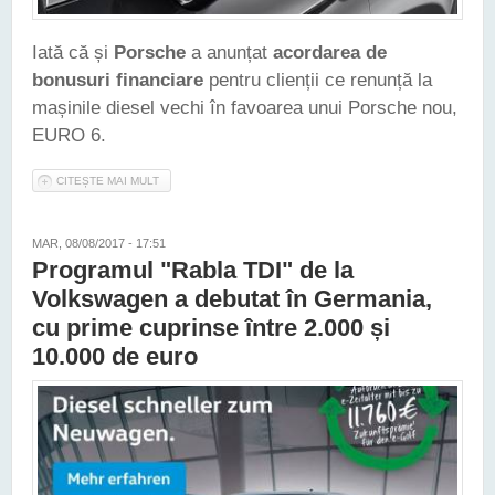
Iată că și
Porsche
a anunțat
acordarea de
bonusuri financiare
pentru clienții ce renunță la
mașinile diesel vechi în favoarea unui Porsche nou,
EURO 6.
CITEȘTE MAI MULT
DESPRE PORSCHE ACORDĂ 5.000 DE EURO PRIMĂ PENTRU
CASAREA UNUI AUTOMOBIL DIESEL VECHI
MAR, 08/08/2017 - 17:51
Programul "Rabla TDI" de la
Volkswagen a debutat în Germania,
cu prime cuprinse între 2.000 și
10.000 de euro