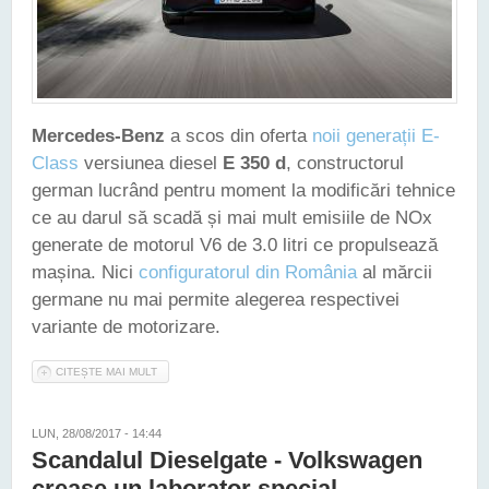
Mercedes-Benz
a scos din oferta
noii generații E-
Class
versiunea diesel
E 350 d
, constructorul
german lucrând pentru moment la modificări tehnice
ce au darul să scadă și mai mult emisiile de NOx
generate de motorul V6 de 3.0 litri ce propulsează
mașina. Nici
configuratorul din România
al mărcii
germane nu mai permite alegerea respectivei
variante de motorizare.
CITEȘTE MAI MULT
DESPRE CONFIGURATORUL MERCEDES-BENZ E-CLASS NU
MAI OFERĂ POSIBILITATEA ALEGERII VERSIUNII E 350 D
LUN, 28/08/2017 - 14:44
Scandalul Dieselgate - Volkswagen
crease un laborator special