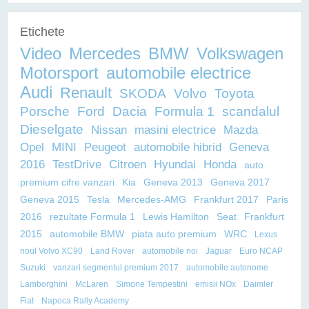
Etichete
Video
Mercedes
BMW
Volkswagen
Motorsport
automobile electrice
Audi
Renault
SKODA
Volvo
Toyota
Porsche
Ford
Dacia
Formula 1
scandalul
Dieselgate
Nissan
masini electrice
Mazda
Opel
MINI
Peugeot
automobile hibrid
Geneva
2016
TestDrive
Citroen
Hyundai
Honda
auto
premium cifre vanzari
Kia
Geneva 2013
Geneva 2017
Geneva 2015
Tesla
Mercedes-AMG
Frankfurt 2017
Paris
2016
rezultate Formula 1
Lewis Hamilton
Seat
Frankfurt
2015
automobile BMW
piata auto premium
WRC
Lexus
noul Volvo XC90
Land Rover
automobile noi
Jaguar
Euro NCAP
Suzuki
vanzari segmentul premium 2017
automobile autonome
Lamborghini
McLaren
Simone Tempestini
emisii NOx
Daimler
Fiat
Napoca Rally Academy