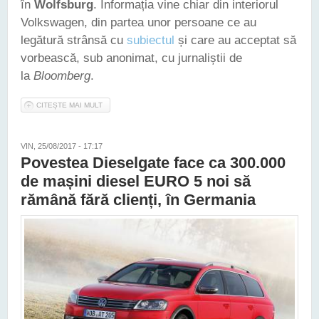
în
Wolfsburg
. Informația vine chiar din interiorul
Volkswagen, din partea unor persoane ce au
legătură strânsă cu
subiectul
și care au acceptat să
vorbească, sub anonimat, cu jurnaliștii de
la
Bloomberg
.
CITEȘTE MAI MULT
DESPRE SCANDALUL DIESELGATE - VOLKSWAGEN CREASE
UN LABORATOR SPECIAL DEZVOLTĂRII SOFTULUI "MINUNE",
SITUAT CHIAR LA WOLFSBURG
VIN, 25/08/2017 - 17:17
Povestea Dieselgate face ca 300.000
de mașini diesel EURO 5 noi să
rămână fără clienți, în Germania