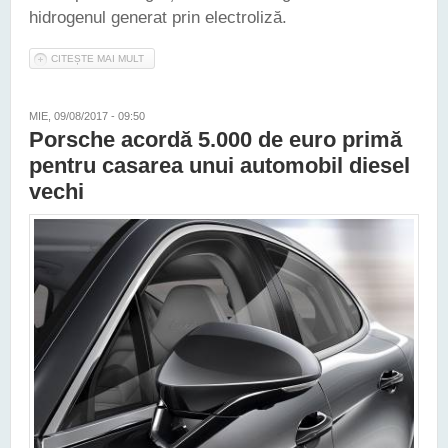
hidrogenul generat prin electroliză.
CITEȘTE MAI MULT
DESPRE O COMPANIE BRITANICĂ A LANSAT PE PIAȚĂ UN
DISPOZITIV CE POATE REDUCE DRASTIC EMISIILE DE NOXE
ȘI CONSUMUL DE COMBUSTIBIL
MIE, 09/08/2017 - 09:50
Porsche acordă 5.000 de euro primă
pentru casarea unui automobil diesel
vechi