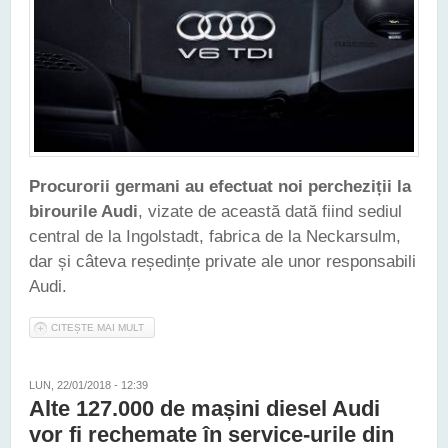
Procurorii germani au efectuat noi percheziții la
birourile Audi
, vizate de această dată fiind sediul
central de la Ingolstadt, fabrica de la Neckarsulm,
dar și câteva reședințe private ale unor responsabili
Audi.
CITEȘTE MAI MULT
DESPRE BIROURILE AUDI DIN GERMANIA AU FOST DIN NOU
VIZATE DE PERCHEZIȚIILE PROCURORILOR
LUN, 22/01/2018 - 12:39
Alte 127.000 de mașini diesel Audi
vor fi rechemate în service-urile din