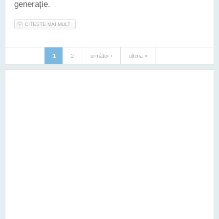
generație.
CITEȘTE MAI MULT
DESPRE VOLKSWAGEN VA ACORDA O PRIMĂ PENTRU
SCHIMBAREA MAȘINILOR VECHI MOTORIZATE DIESEL
1
2
următor ›
ultima »
Pagini