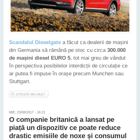
Scandalul Dieselgate
a făcut ca dealerii de mașini
din Germania să rămână pe stoc cu circa
300.000
de mașini diesel EURO 5
, tot mai greu de vândut
în perspectiva posibilelor interdicții de circulație ce
ar putea fi impuse în orașe precum Munchen sau
Stuttgart.
CITEȘTE MAI MULT
DESPRE POVESTEA DIESELGATE FACE CA 300.000 DE
MAȘINI DIESEL EURO 5 NOI SĂ RĂMÂNĂ FĂRĂ CLIENȚI, ÎN
GERMANIA
MIE, 23/08/2017 - 16:21
O companie britanică a lansat pe
piață un dispozitiv ce poate reduce
drastic emisiile de noxe și consumul