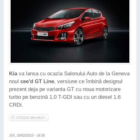
Kia
va lansa cu ocazia Salonului Auto de la Geneva
noul
cee'd GT Line
, versiune ce îmbină designul
prezent deja pe varianta GT cu noua motorizare
turbo pe benzină 1.0 T-GDI sau cu un diesel 1.6
CRDi.
CITEȘTE MAI MULT
DESPRE KIA NE-A PREZENTAT NOUL CEE'D GT LINE
JOI, 19/02/2015 - 18:30