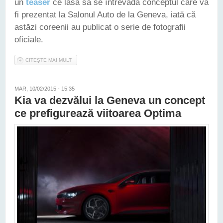
un
teaser
ce lăsa să se întrevadă conceptul care va
fi prezentat la Salonul Auto de la Geneva, iată că
astăzi coreenii au publicat o serie de fotografii
oficiale.
CITEȘTE MAI MULT
DESPRE KIA SPORTSPACE - CONCEPTUL CE PREFIGUREAZĂ
NOUA OPTIMA
MAR, 10/02/2015 - 15:35
Kia va dezvălui la Geneva un concept
ce prefigurează viitoarea Optima