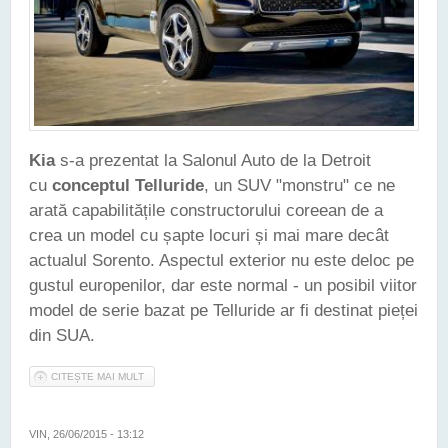
Kia
s-a prezentat la Salonul Auto de la Detroit
cu
conceptul Telluride
, un SUV "monstru" ce ne
arată capabilitățile constructorului coreean de a
crea un model cu șapte locuri și mai mare decât
actualul Sorento. Aspectul exterior nu este deloc pe
gustul europenilor, dar este normal - un posibil viitor
model de serie bazat pe Telluride ar fi destinat pieței
din SUA.
CITEȘTE MAI MULT
DESPRE KIA TELLURIDE - UN CONCEPT HIBRID AL UNUI SUV
MAI MARE DECÂT SORENTO
VIN, 26/06/2015 - 13:12