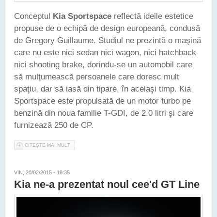
Conceptul
Kia Sportspace
reflectă ideile estetice
propuse de o echipă de design europeană, condusă
de Gregory Guillaume. Studiul ne prezintă o maşină
care nu este nici sedan nici wagon, nici hatchback
nici shooting brake, dorindu-se un automobil care
să mulţumească persoanele care doresc mult
spaţiu, dar să iasă din tipare, în acelaşi timp. Kia
Sportspace este propulsată de un motor turbo pe
benzină din noua familie T-GDI, de 2.0 litri şi care
furnizează 250 de CP.
CITEȘTE MAI MULT
DESPRE CONCEPTUL KIA SPORTSPACE - GALERIE FOTO
VIN, 20/02/2015 - 18:35
Kia ne-a prezentat noul cee'd GT Line