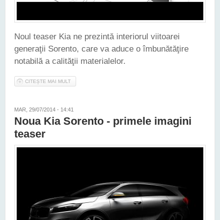
Noul teaser Kia ne prezintă interiorul viitoarei
generaţii Sorento, care va aduce o îmbunătăţire
notabilă a calităţii materialelor.
CITEȘTE MAI MULT
DESPRE UN TEASER NE PREZINTĂ INTERIORUL NOII KIA
SORENTO
MAR, 29/07/2014 - 14:41
Noua Kia Sorento - primele imagini
teaser