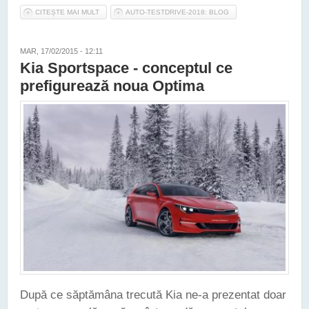
CITEȘTE MAI MULT
DESPRE TEST DE ANDURANŢĂ KIA SPORTAGE 2.0 DSL 184
AUTO-TESTDRIVE-2018: BLOG
CP - EPISODUL II
MAR, 17/02/2015 - 12:11
Kia Sportspace - conceptul ce
prefigurează noua Optima
După ce săptămâna trecută Kia ne-a prezentat doar