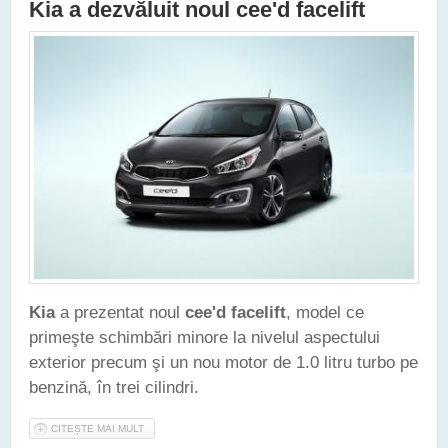
Kia a dezvăluit noul cee'd facelift
Kia
a prezentat noul
cee'd facelift
, model ce
primeşte schimbări minore la nivelul aspectului
exterior precum şi un nou motor de 1.0 litru turbo pe
benzină, în trei cilindri.
CITEȘTE MAI MULT
DESPRE KIA A DEZVĂLUIT NOUL CEE'D FACELIFT