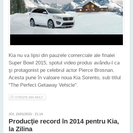
Kia nu va lipsi din pauzele comerciale ale finalei
Super Bowl 2015, spotul video produs avându-l ca
şi protagonist pe celebrul actor Pierce Brosnan.
Acesta pune în valoare noua Kia Sorento, sub titlul
"The Perfect Getaway Vehicle".
CITEȘTE MAI MULT
DESPRE VIDEO - NOUA KIA SORENTO PUSĂ ÎN LUMINĂ DE
PIERCE BROSNAN
JOI, 15/01/2015 - 21:14
Producţie record în 2014 pentru Kia,
la Zilina