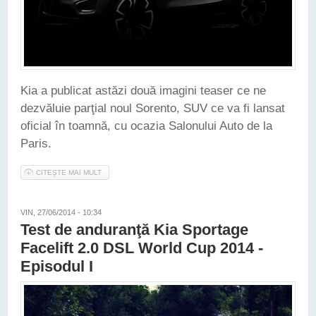
Kia a publicat astăzi două imagini teaser ce ne
dezvăluie parţial noul Sorento, SUV ce va fi lansat
oficial în toamnă, cu ocazia Salonului Auto de la
Paris.
CITEȘTE MAI MULT
DESPRE NOUA KIA SORENTO - PRIMELE IMAGINI TEASER
VIN, 27/06/2014 - 10:34
Test de anduranţă Kia Sportage
Facelift 2.0 DSL World Cup 2014 -
Episodul I