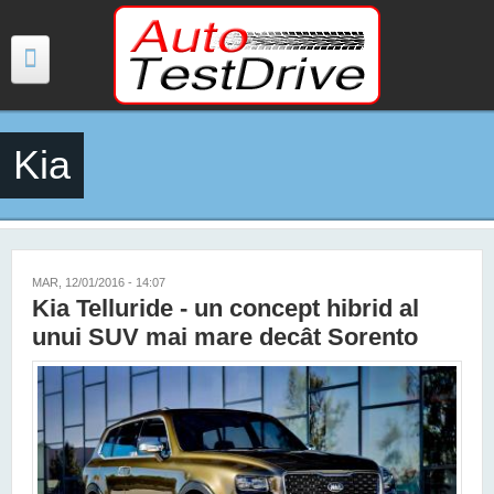
Mergi la conţinutul principal
Kia
TESTE
ŞTIRI
FOTO
MAR, 12/01/2016 - 14:07
Kia Telluride - un concept hibrid al
VIDEO
unui SUV mai mare decât Sorento
PREȚURI MODELE NOI
MAȘINI ELECTRICE ȘI HIBRID
CONTACT