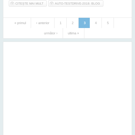
CITEȘTE MAI MULT
DESPRE TEST DE ANDURANŢĂ KIA SPORTAGE FACELIFT 2.0
AUTO-TESTDRIVE-2018: BLOG
DSL WORLD CUP 2014 - EPISODUL I
« primul
‹ anterior
1
2
3
4
5
Pagini
următor ›
ultima »