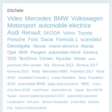
Etichete
Video
Mercedes
BMW
Volkswagen
Motorsport
automobile electrice
Audi
Renault
SKODA
Volvo
Toyota
Porsche
Ford
Dacia
Formula 1
scandalul
Dieselgate
Nissan
masini electrice
Mazda
Opel
MINI
Peugeot
automobile hibrid
Geneva
2016
TestDrive
Citroen
Hyundai
Honda
auto
premium cifre vanzari
Kia
Geneva 2013
Geneva 2017
Geneva 2015
Tesla
Mercedes-AMG
Frankfurt 2017
Paris
2016
rezultate Formula 1
Lewis Hamilton
Seat
Frankfurt
2015
automobile BMW
piata auto premium
WRC
Lexus
noul Volvo XC90
Land Rover
automobile noi
Jaguar
Euro NCAP
Suzuki
vanzari segmentul premium 2017
automobile autonome
Lamborghini
McLaren
Simone Tempestini
emisii NOx
Daimler
Fiat
Napoca Rally Academy