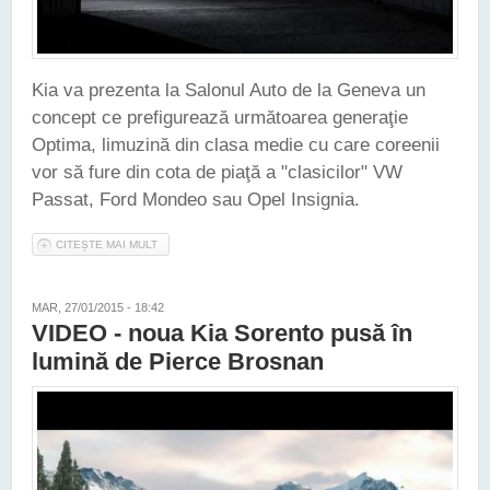
Kia va prezenta la Salonul Auto de la Geneva un
concept ce prefigurează următoarea generaţie
Optima, limuzină din clasa medie cu care coreenii
vor să fure din cota de piaţă a "clasicilor" VW
Passat, Ford Mondeo sau Opel Insignia.
CITEȘTE MAI MULT
DESPRE KIA VA DEZVĂLUI LA GENEVA UN CONCEPT CE
PREFIGUREAZĂ VIITOAREA OPTIMA
MAR, 27/01/2015 - 18:42
VIDEO - noua Kia Sorento pusă în
lumină de Pierce Brosnan