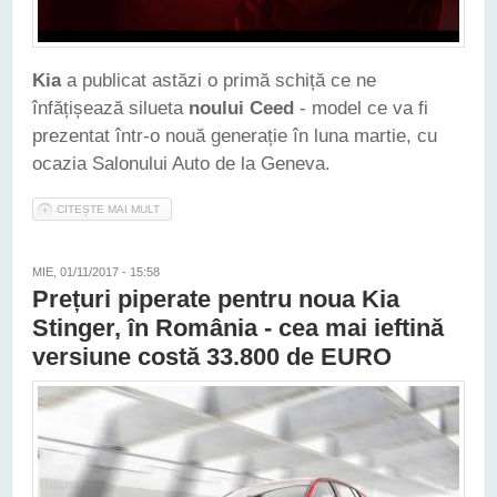
Kia
a publicat astăzi o primă schiță ce ne
înfățișează silueta
noului Ceed
- model ce va fi
prezentat într-o nouă generație în luna martie, cu
ocazia Salonului Auto de la Geneva.
CITEȘTE MAI MULT
DESPRE NOUA GENERAȚIE KIA CEED VA FI LANSATĂ ANUL
ACESTA LA GENEVA
MIE, 01/11/2017 - 15:58
Prețuri piperate pentru noua Kia
Stinger, în România - cea mai ieftină
versiune costă 33.800 de EURO