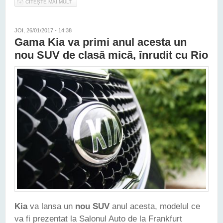
CITEȘTE MAI MULT
DESPRE NOUA KIA PICANTO VA PUTEA FI CONFIGURATĂ ÎN
TREI VERSIUNI DE MOTORIZARE
JOI, 26/01/2017 - 14:38
Gama Kia va primi anul acesta un
nou SUV de clasă mică, înrudit cu Rio
Kia
va lansa un
nou SUV
anul acesta, modelul ce
va fi prezentat la Salonul Auto de la Frankfurt