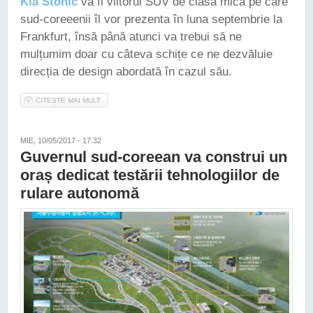
Kia Stonic
va fi viitorul SUV de clasă mică pe care
sud-coreeenii îl vor prezenta în luna septembrie la
Frankfurt, însă până atunci va trebui să ne
mulțumim doar cu câteva schițe ce ne dezvăluie
direcția de design abordată în cazul său.
CITEȘTE MAI MULT
DESPRE KIA STONIC NE ESTE PREZENTATĂ ÎN PRIMELE
SCHIȚE OFICIALE
MIE, 10/05/2017 - 17:32
Guvernul sud-coreean va construi un
oraș dedicat testării tehnologiilor de
rulare autonomă