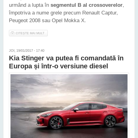
urmând a lupta în
segmentul B al crossoverelor
,
împotriva a nume grele precum Renault Captur,
Peugeot 2008 sau Opel Mokka X.
CITEȘTE MAI MULT
DESPRE GAMA KIA VA PRIMI ANUL ACESTA UN NOU SUV DE
CLASĂ MICĂ, ÎNRUDIT CU RIO
JOI, 19/01/2017 - 17:40
Kia Stinger va putea fi comandată în
Europa și într-o versiune diesel