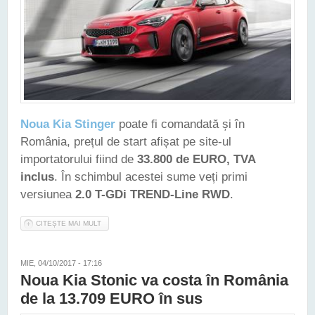
Noua Kia Stinger
poate fi comandată și în
România, prețul de start afișat pe site-ul
importatorului fiind de
33.800 de EURO, TVA
inclus
. În schimbul acestei sume veți primi
versiunea
2.0 T-GDi TREND-Line RWD
.
CITEȘTE MAI MULT
DESPRE PREȚURI PIPERATE PENTRU NOUA KIA STINGER, ÎN
ROMÂNIA - CEA MAI IEFTINĂ VERSIUNE COSTĂ 33.800 DE
EURO
MIE, 04/10/2017 - 17:16
Noua Kia Stonic va costa în România
de la 13.709 EURO în sus