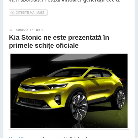
CITEȘTE MAI MULT
DESPRE KIA PREFIGUREAZĂ VIITOAREA GENERAȚIE CEE'D
PRINTR-UN CONCEPT CE VA FI DEZVĂLUIT LA FRANKFURT
JOI, 08/06/2017 - 09:59
Kia Stonic ne este prezentată în
primele schițe oficiale