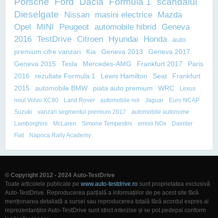
Porsche
Ford
Dacia
Formula 1
scandalul
Dieselgate
Nissan
masini electrice
Mazda
Opel
MINI
Peugeot
automobile hibrid
Geneva
2016
TestDrive
Citroen
Hyundai
Honda
auto
premium cifre vanzari
Kia
Geneva 2013
Geneva 2017
Geneva 2015
Tesla
Mercedes-AMG
Frankfurt 2017
Paris
2016
rezultate Formula 1
Lewis Hamilton
Seat
Frankfurt
2015
automobile BMW
piata auto premium
WRC
Lexus
noul Volvo XC90
Land Rover
automobile noi
Jaguar
Euro NCAP
Suzuki
vanzari segmentul premium 2017
automobile autonome
Lamborghini
McLaren
Simone Tempestini
emisii NOx
Daimler
Fiat
Napoca Rally Academy
© Copyright 2012 - 2024 Auto-TestDrive
Toate articolele publicate pe
www.auto-testdrive.ro
sunt proprietatea exclusivă
Auto-TestDrive. Reproducerea parțială a informațiilor de pe acest site fără
menționarea detaliată a sursei sau reproducerea totală fără acordul expres al
reprezentanților Auto-TestDrive sunt strict interzise și se pot pedepsi conform