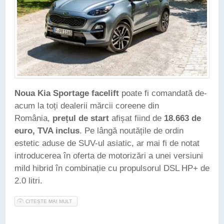
Noua Kia Sportage facelift
poate fi comandată de-
acum la toți dealerii mărcii coreene din
România,
prețul de start
afișat fiind de
18.663 de
euro, TVA inclus
. Pe lângă noutățile de ordin
estetic aduse de SUV-ul asiatic, ar mai fi de notat
introducerea în oferta de motorizări a unei versiuni
mild hibrid în combinație cu propulsorul DSL HP+ de
2.0 litri.
CITEȘTE MAI MULT
DESPRE NOUA KIA SPORTAGE FACELIFT POATE FI
COMANDATĂ ȘI ÎN ROMÂNIA. PREȚUL DE START - 18.663 DE
EURO