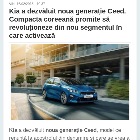
VIN, 16/02/2018 - 10:37
Kia a dezvăluit noua generație Ceed.
Compacta coreeană promite să
revoluționeze din nou segmentul în
care activează
Kia
a dezvăluit
noua generație Ceed
, model ce
renunță la apostroful din denumire și care se vrea a