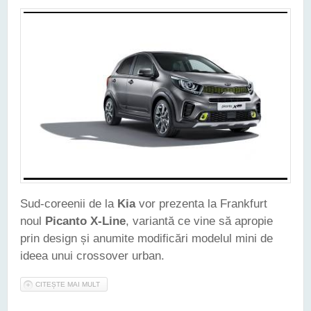
Sud-coreenii de la
Kia
vor prezenta la Frankfurt
noul
Picanto X-Line
, variantă ce vine să apropie
prin design și anumite modificări modelul mini de
ideea unui crossover urban.
CITEȘTE MAI MULT
DESPRE KIA PICANTO PRIMEȘTE O VERSIUNEA X-LINE -
GÂNDITĂ SĂ APROPIE MICUL MODEL DE IDEEA UNUI
CROSSOVER