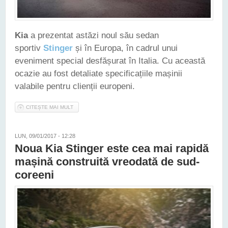
Kia
a prezentat astăzi noul său sedan
sportiv
Stinger
și în Europa, în cadrul unui
eveniment special desfășurat în Italia. Cu această
ocazie au fost detaliate specificațiile mașinii
valabile pentru clienții europeni.
CITEȘTE MAI MULT
DESPRE KIA STINGER VA PUTEA FI COMANDATĂ ÎN EUROPA
ȘI ÎNTR-O VERSIUNE DIESEL
LUN, 09/01/2017 - 12:28
Noua Kia Stinger este cea mai rapidă
mașină construită vreodată de sud-
coreeni