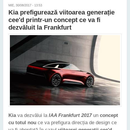
MIE, 30/08/2017 - 13:53
Kia prefigurează viitoarea generație
cee'd printr-un concept ce va fi
dezvăluit la Frankfurt
Kia
va dezvălui la
IAA Frankfurt 2017
un
concept
cu totul nou
ce va prefigura direcția de design ce
va fi abordată în cazul
viitoarei generații cee'd
.