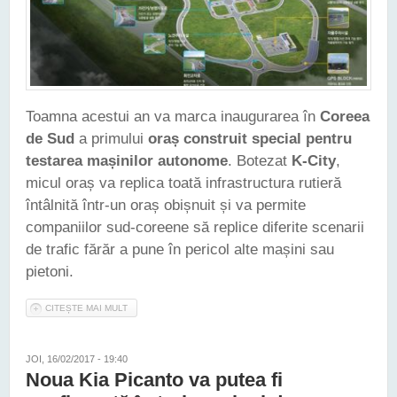
Toamna acestui an va marca inaugurarea în
Coreea
de Sud
a primului
oraș construit special pentru
testarea mașinilor autonome
. Botezat
K-City
,
micul oraș va replica toată infrastructura rutieră
întâlnită într-un oraș obișnuit și va permite
companiilor sud-coreene să replice diferite scenarii
de trafic fărăr a pune în pericol alte mașini sau
pietoni.
CITEȘTE MAI MULT
DESPRE GUVERNUL SUD-COREEAN VA CONSTRUI UN ORAȘ
DEDICAT TESTĂRII TEHNOLOGIILOR DE RULARE AUTONOMĂ
JOI, 16/02/2017 - 19:40
Noua Kia Picanto va putea fi