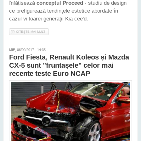
înfățișează
conceptul Proceed
- studiu de design
ce prefigurează tendințele estetice abordate în
cazul viitoarei generații Kia cee'd.
CITEȘTE MAI MULT
DESPRE IATĂ PRIMELE IMAGINI OFICIALE ALE CONCEPTULUI
KIA PROCEED
MIE, 06/09/2017 - 14:35
Ford Fiesta, Renault Koleos și Mazda
CX-5 sunt "fruntașele" celor mai
recente teste Euro NCAP