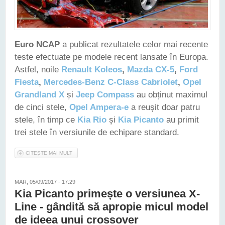
Euro NCAP
a publicat rezultatele celor mai recente
teste efectuate pe modele recent lansate în Europa.
Astfel, noile
Renault Koleos
,
Mazda CX-5
,
Ford
Fiesta
,
Mercedes-Benz C-Class Cabriolet
,
Opel
Grandland X
și
Jeep Compass
au obținut maximul
de cinci stele,
Opel Ampera-e
a reușit doar patru
stele, în timp ce
Kia Rio
și
Kia Picanto
au primit
trei stele în versiunile de echipare standard.
CITEȘTE MAI MULT
DESPRE FORD FIESTA, RENAULT KOLEOS ȘI MAZDA CX-5
SUNT "FRUNTAȘELE" CELOR MAI RECENTE TESTE EURO
NCAP
MAR, 05/09/2017 - 17:29
Kia Picanto primește o versiunea X-
Line - gândită să apropie micul model
de ideea unui crossover