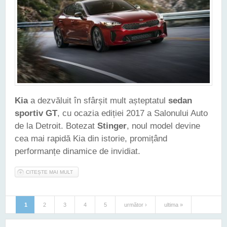
Kia
a dezvăluit în sfârșit mult așteptatul
sedan
sportiv GT
, cu ocazia ediției 2017 a Salonului Auto
de la Detroit. Botezat
Stinger
, noul model devine
cea mai rapidă Kia din istorie, promițând
performanțe dinamice de invidiat.
CITEȘTE MAI MULT
DESPRE NOUA KIA STINGER ESTE CEA MAI RAPIDĂ MAȘINĂ
CONSTRUITĂ VREODATĂ DE SUD-COREENI
1
2
3
4
5
următor ›
ultima »
Pagini