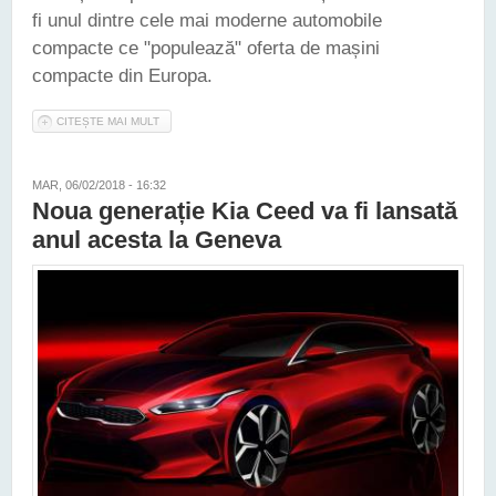
fi unul dintre cele mai moderne automobile
compacte ce "populează" oferta de mașini
compacte din Europa.
CITEȘTE MAI MULT
DESPRE KIA A DEZVĂLUIT NOUA GENERAȚIE CEED.
COMPACTA COREEANĂ PROMITE SĂ REVOLUȚIONEZE DIN
NOU SEGMENTUL ÎN CARE ACTIVEAZĂ
MAR, 06/02/2018 - 16:32
Noua generație Kia Ceed va fi lansată
anul acesta la Geneva