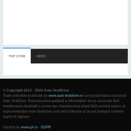
TOP CITIRI
(TAB ACTIV)
VIDEO
© Copyright 2012 - 2024 Auto-TestDrive
Toate articolele publicate pe
www.auto-testdrive.ro
sunt proprietatea exclusivă
Auto-TestDrive. Reproducerea parțială a informațiilor de pe acest site fără
menționarea detaliată a sursei sau reproducerea totală fără acordul expres al
reprezentanților Auto-TestDrive sunt strict interzise și se pot pedepsi conform
legilor în vigoare.
Găzduit de
www.g4.ro
-
GDPR