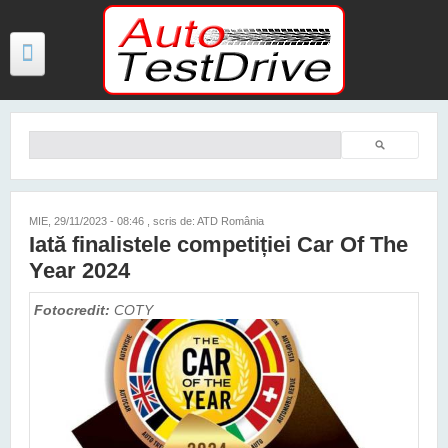
Mergi la conţinutul principal
Căutare
Formular de căutare
TESTE
ŞTIRI
MIE, 29/11/2023 - 08:46
, scris de: ATD România
Iată finalistele competiției Car Of The
FOTO
Year 2024
VIDEO
Fotocredit:
COTY
PREȚURI MODELE NOI
MAȘINI ELECTRICE ȘI HIBRID
CONTACT