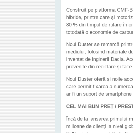
Construit pe platforma CMF-B,
hibride, printre care și moto
80 % din timpul de rulare în o
totodată o economie de carbur
Noul Duster se remarcă printr-
mediului, folosind materiale d
inventat de inginerii Dacia. A
provenite din reciclare și face 
Noul Duster oferă și noile acce
care permit fixarea a numeroa
ar fi un suport de smartphone 
CEL MAI BUN PREȚ / PREST
Încă de la lansarea primului m
milioane de clienți la nivel gl