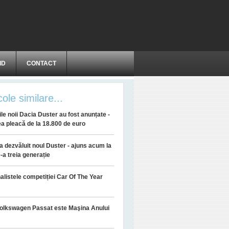
ID
CONTACT
cole similare...
ile noii Dacia Duster au fost anunțate -
a pleacă de la 18.800 de euro
a dezvăluit noul Duster - ajuns acum la
-a treia generație
inalistele competiției Car Of The Year
olkswagen Passat este Maşina Anului