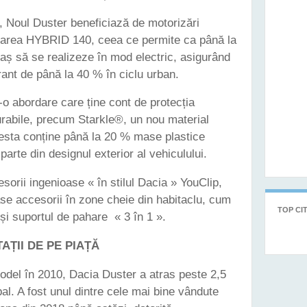
 Noul Duster beneficiază de motorizări
rizarea HYBRID 140, ceea ce permite ca până la
raș să se realizeze în mod electric, asigurând
ant de până la 40 % în ciclu urban.
o abordare care ține cont de protecția
urabile, precum Starkle®, un nou material
cesta conține până la 20 % mase plastice
parte din designul exterior al vehiculului.
sorii ingenioase « în stilul Dacia » YouClip,
se accesorii în zone cheie din habitaclu, cum
TOP CIT
și suportul de pahare « 3 în 1 ».
AȚII DE PE PIAȚĂ
odel în 2010, Dacia Duster a atras peste 2,5
obal. A fost unul dintre cele mai bine vândute