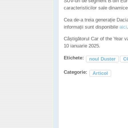
SUV-uri de segment B din Euro
caracteristicilor sale dinamice 
Cea de-a treia generație Dacia
informații sunt disponibile
aici
Câștigătorul Car of the Year va
10 ianuarie 2025.
Etichete:
noul Duster
C
Categorie:
Articol