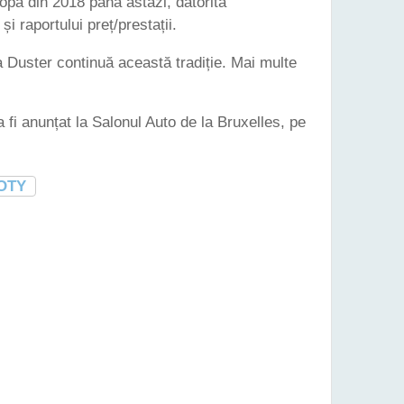
pa din 2018 până astăzi, datorită
și raportului preț/prestații.
 Duster continuă această tradiție. Mai multe
.
 fi anunțat la Salonul Auto de la Bruxelles, pe
OTY