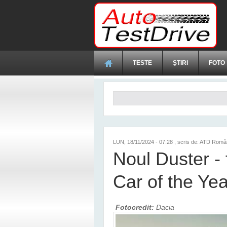
Mergi la conţinutul principal
TESTE
ŞTIRI
FOTO
Formular de căutare
LUN, 18/11/2024 - 07:28
, scris de: ATD Româ
Noul Duster - f
Car of the Ye
Fotocredit:
Dacia