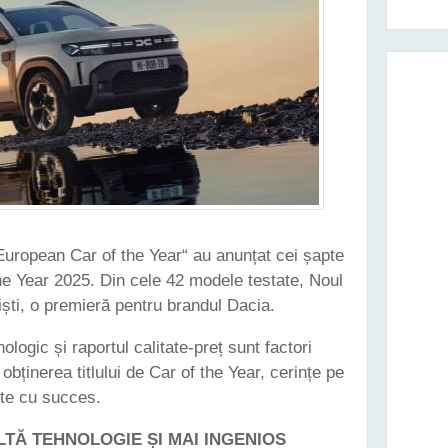
“European Car of the Year“ au anunțat cei șapte
 the Year 2025. Din cele 42 modele testate, Noul
iști, o premieră pentru brandul Dacia.
nologic și raportul calitate-preț sunt factori
obținerea titlului de Car of the Year, cerințe pe
ște cu succes.
LTĂ TEHNOLOGIE ȘI MAI INGENIOS