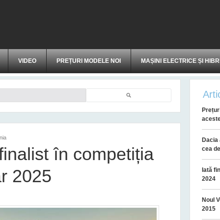
VIDEO
PREȚURI MODELE NOI
MAȘINI ELECTRICE ȘI HIBR
Arti
Căutare
Prețur
aceste
nia
Dacia 
inalist în competiția
cea de
ar 2025
Iată f
2024
Noul V
2015