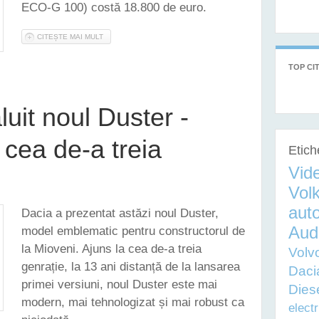
ECO-G 100) costă 18.800 de euro.
CITEȘTE MAI MULT
DESPRE PREȚURILE NOII DACIA DUSTER AU FOST ANUNȚATE
TOP CIT
uit noul Duster -
 cea de-a treia
Etich
Vid
Vol
auto
Dacia a prezentat astăzi noul Duster,
Aud
model emblematic pentru constructorul de
la Mioveni. Ajuns la cea de-a treia
Volv
genrație, la 13 ani distanță de la lansarea
Daci
primei versiuni, noul Duster este mai
Dies
modern, mai tehnologizat și mai robust ca
electr