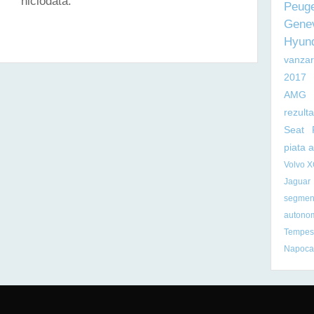
niciodată.
Peug
Gene
VĂLUIT NOUL DUSTER - AJUNS ACUM LA CEA DE-A TREIA GENERAȚIE
Hyun
vanzar
2017
AMG
rezult
Seat
piata 
Volvo 
Jaguar
segmen
autono
Tempest
Napoca