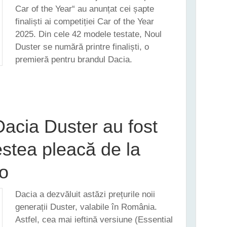
Car of the Year“ au anunțat cei șapte
finaliști ai competiției Car of the Year
2025. Din cele 42 modele testate, Noul
Duster se numără printre finaliști, o
premieră pentru brandul Dacia.
- FINALIST ÎN COMPETIȚIA CAR OF THE YEAR 2025
 Dacia Duster au fost
estea pleacă de la
o
Dacia a dezvăluit astăzi prețurile noii
generații Duster, valabile în România.
Astfel, cea mai ieftină versiune (Essential