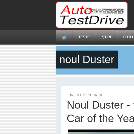
Mergi la conţinutul principal
TESTE
ŞTIRI
FOTO
noul Duster
LUN, 18/11/2024 - 07:28
Noul Duster - f
Car of the Ye