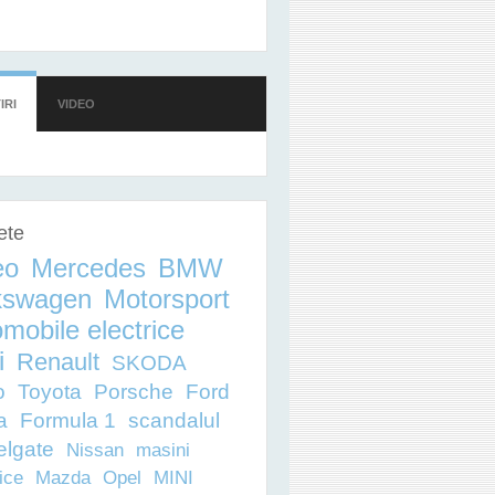
 - ACESTEA PLEACĂ DE LA 18.800 DE EURO
IRI
(TAB ACTIV)
VIDEO
ete
eo
Mercedes
BMW
kswagen
Motorsport
mobile electrice
i
Renault
SKODA
o
Toyota
Porsche
Ford
a
Formula 1
scandalul
elgate
Nissan
masini
ice
Mazda
Opel
MINI