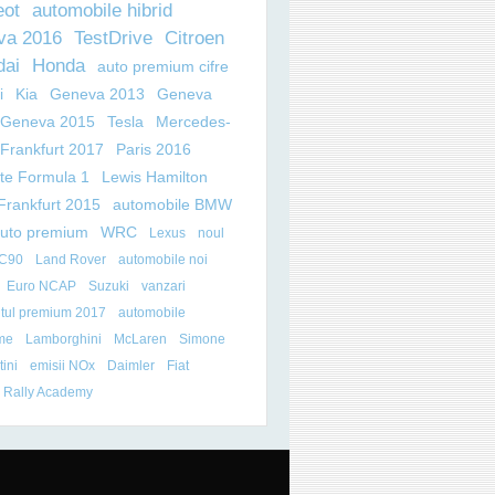
eot
automobile hibrid
va 2016
TestDrive
Citroen
dai
Honda
auto premium cifre
i
Kia
Geneva 2013
Geneva
Geneva 2015
Tesla
Mercedes-
Frankfurt 2017
Paris 2016
ate Formula 1
Lewis Hamilton
Frankfurt 2015
automobile BMW
auto premium
WRC
Lexus
noul
XC90
Land Rover
automobile noi
Euro NCAP
Suzuki
vanzari
tul premium 2017
automobile
me
Lamborghini
McLaren
Simone
ini
emisii NOx
Daimler
Fiat
 Rally Academy