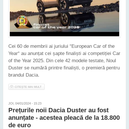
Cei 60 de membrii ai juriului “European Car of the
Year“ au anunțat cei șapte finaliști ai competiției Car
of the Year 2025. Din cele 42 modele testate, Noul
Duster se numără printre finaliști, o premieră pentru
brandul Dacia.
CITEȘTE MAI MULT
DESPRE NOUL DUSTER - FINALIST ÎN COMPETIȚIA CAR OF
THE YEAR 2025
JOI, 04/01/2024 - 15:23
Prețurile noii Dacia Duster au fost
anunțate - acestea pleacă de la 18.800
de euro