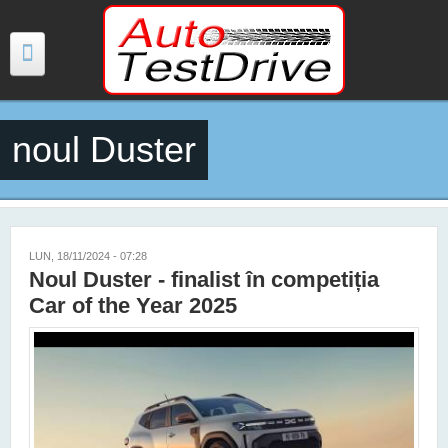
Mergi la conţinutul principal
noul Duster
TESTE
ŞTIRI
FOTO
LUN, 18/11/2024 - 07:28
Noul Duster - finalist în competiția
VIDEO
Car of the Year 2025
PREȚURI MODELE NOI
MAȘINI ELECTRICE ȘI HIBRID
CONTACT