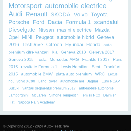
Motorsport
automobile electrice
Audi
Renault
SKODA
Volvo
Toyota
Porsche
Ford
Dacia
Formula 1
scandalul
Dieselgate
Nissan
masini electrice
Mazda
Opel
MINI
Peugeot
automobile hibrid
Geneva
2016
TestDrive
Citroen
Hyundai
Honda
auto
premium cifre vanzari
Kia
Geneva 2013
Geneva 2017
Geneva 2015
Tesla
Mercedes-AMG
Frankfurt 2017
Paris
2016
rezultate Formula 1
Lewis Hamilton
Seat
Frankfurt
2015
automobile BMW
piata auto premium
WRC
Lexus
noul Volvo XC90
Land Rover
automobile noi
Jaguar
Euro NCAP
Suzuki
vanzari segmentul premium 2017
automobile autonome
Lamborghini
McLaren
Simone Tempestini
emisii NOx
Daimler
Fiat
Napoca Rally Academy
© Copyright 2012 - 2024 Auto-TestDrive