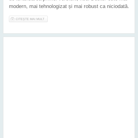
modern, mai tehnologizat și mai robust ca niciodată.
CITEȘTE MAI MULT
DESPRE DACIA A DEZVĂLUIT NOUL DUSTER - AJUNS ACUM LA
CEA DE-A TREIA GENERAȚIE