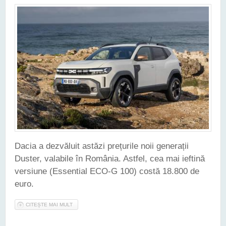
Dacia a dezvăluit astăzi prețurile noii generații
Duster, valabile în România. Astfel, cea mai ieftină
versiune (Essential ECO-G 100) costă 18.800 de
euro.
CITEȘTE MAI MULT
DESPRE PREȚURILE NOII DACIA DUSTER AU FOST ANUNȚATE
- ACESTEA PLEACĂ DE LA 18.800 DE EURO