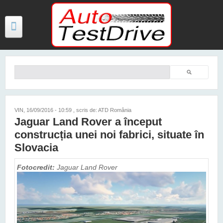
Mergi la conţinutul principal
Căutare
Formular de căutare
TESTE
ŞTIRI
VIN, 16/09/2016 - 10:59
, scris de: ATD România
Jaguar Land Rover a început
FOTO
construcția unei noi fabrici, situate în
VIDEO
Slovacia
PREȚURI MODELE NOI
Fotocredit:
Jaguar Land Rover
MAȘINI ELECTRICE ȘI HIBRID
CONTACT