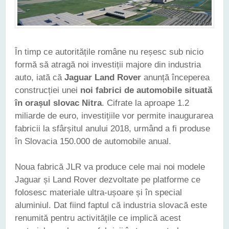
În timp ce autoritățile române nu reșesc sub nicio
formă să atragă noi investiții majore din industria
auto, iată că
Jaguar Land Rover
anunță începerea
construcției unei
noi fabrici de automobile situată
în orașul slovac Nitra
. Cifrate la aproape 1.2
miliarde de euro, investițiile vor permite inaugurarea
fabricii la sfârșitul anului 2018, urmând a fi produse
în Slovacia 150.000 de automobile anual.
Noua fabrică JLR va produce cele mai noi modele
Jaguar și Land Rover dezvoltate pe platforme ce
folosesc materiale ultra-ușoare și în special
aluminiul. Dat fiind faptul că industria slovacă este
renumită pentru activitățile ce implică acest