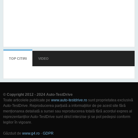
TOP CITIRI
(TAB ACTIV)
VIDEO
© Copyright 2012 - 2024 Auto-TestDrive
Toate articolele publicate pe
www.auto-testdrive.ro
sunt proprietatea exclusivă
Auto-TestDrive. Reproducerea parțială a informațiilor de pe acest site fără
menționarea detaliată a sursei sau reproducerea totală fără acordul expres al
reprezentanților Auto-TestDrive sunt strict interzise și se pot pedepsi conform
legilor în vigoare.
Găzduit de
www.g4.ro
-
GDPR