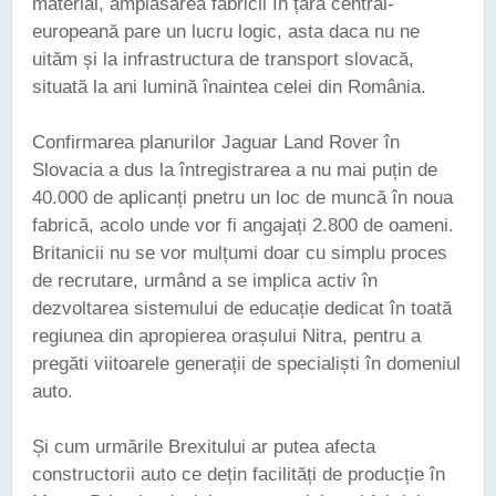
material, amplasarea fabricii în țara central-
europeană pare un lucru logic, asta daca nu ne
uităm și la infrastructura de transport slovacă,
situată la ani lumină înaintea celei din România.
Confirmarea planurilor Jaguar Land Rover în
Slovacia a dus la întregistrarea a nu mai puțin de
40.000 de aplicanți pnetru un loc de muncă în noua
fabrică, acolo unde vor fi angajați 2.800 de oameni.
Britanicii nu se vor mulțumi doar cu simplu proces
de recrutare, urmând a se implica activ în
dezvoltarea sistemului de educație dedicat în toată
regiunea din apropierea orașului Nitra, pentru a
pregăti viitoarele generații de specialiști în domeniul
auto.
Și cum urmările Brexitului ar putea afecta
constructorii auto ce dețin facilități de producție în