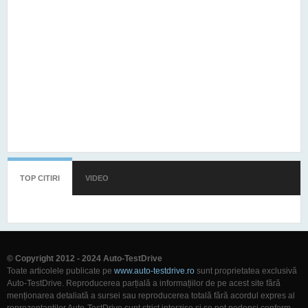
TOP CITIRI
(TAB ACTIV)
VIDEO
© Copyright 2012 - 2024 Auto-TestDrive
Toate articolele publicate pe
www.auto-testdrive.ro
sunt proprietatea exclusivă
Auto-TestDrive. Reproducerea parțială a informațiilor de pe acest site fără
menționarea detaliată a sursei sau reproducerea totală fără acordul expres al