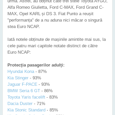
urmă. Astfel, au obținut câte trei stele Toyota AYGO,
Alfa Romeo Giulietta, Ford C-MAX, Ford Grand C-
MAX, Opel KARL și DS 3. Fiat Punto a reușit
"performanța" de a nu aduna nici măcar o singură
stea Euro NCAP.
Iată notele obținute de mașinile amintite mai sus, la
cele patru mari capitole notate distinct de către
Euro NCAP:
Protecţia pasagerilor adulţi:
Hyundai Kona
- 87%
Kia Stinger
- 93%
Jaguar F-PACE
- 93%
BMW Seria 6 GT
- 86%
Toyota Yaris facelift
- 83%
Dacia Duster
- 71%
Kia Stonic Standard
- 85%