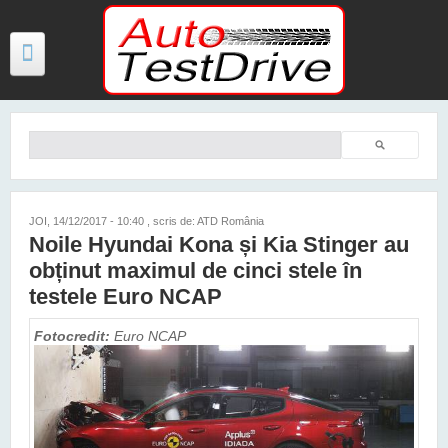
Mergi la conţinutul principal
Căutare
Formular de căutare
TESTE
ŞTIRI
JOI, 14/12/2017 - 10:40
, scris de: ATD România
Noile Hyundai Kona și Kia Stinger au
FOTO
obținut maximul de cinci stele în
VIDEO
testele Euro NCAP
PREȚURI MODELE NOI
Fotocredit:
Euro NCAP
MAȘINI ELECTRICE ȘI HIBRID
CONTACT