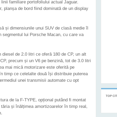
nii familiare portofoliului actual Jaguar.
uar, planșa de bord fiind dominată de un display
usă și dimensiunile unui SUV de clasă medie îl
 segmentul lui Porsche Macan, cu care va
diesel de 2.0 litri ce oferă 180 de CP, un alt
e CP, precum și un V6 pe benzină, tot de 3.0 litri
ea mai mică motorizare este oferită pe
n timp ce celelalte două își distribuie puterea
ntermediul unei transmisii automate cu opt
TOP CIT
tura de la F-TYPE, opțional putând fi montat
tăria și înălțimea amortizoarelor în timp real,
m.