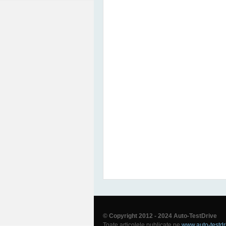
© Copyright 2012 - 2024 Auto-TestDrive
Toate articolele publicate pe
www.auto-testdr