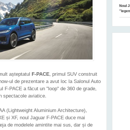
Noul J
"legen
mult așteptatul
F-PACE
, primul SUV construit
how-ul de prezentare a avut loc la Salonul Auto
oul F-PACE a făcut un "loop" de 360 de grade,
în spectacole aviatice.
AA (Lightweight Aluminium Architecture),
 XE și XF, noul Jaguar F-PACE duce mai
eja de modelele amintite mai sus, dar și de