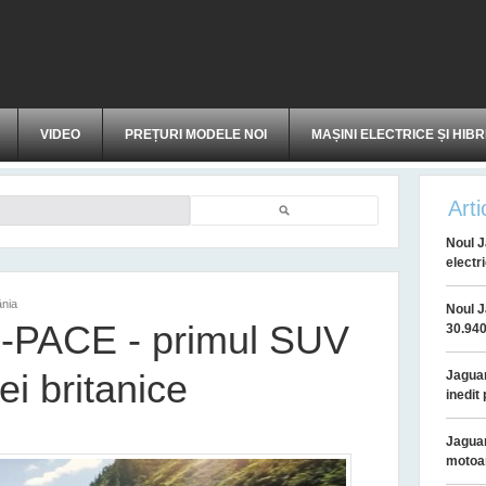
VIDEO
PREȚURI MODELE NOI
MAȘINI ELECTRICE ȘI HIBR
Arti
Căutare
Noul J
electri
ânia
Noul J
F-PACE - primul SUV
30.94
mei britanice
Jagua
inedit
Jaguar
motoar