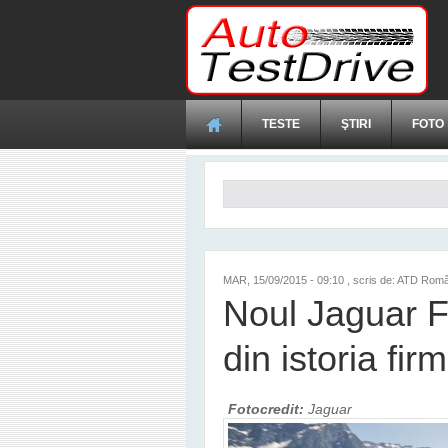
Mergi la conţinutul principal
TESTE
ŞTIRI
FOTO
Formular de căutare
MAR, 15/09/2015 - 09:10
, scris de: ATD Rom
Noul Jaguar 
din istoria fir
Fotocredit:
Jaguar