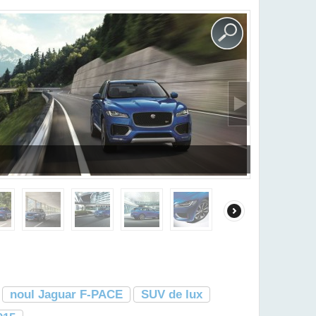
noul Jaguar F-PACE
SUV de lux