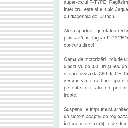
super-carul F-TYPE. Regăsim li
Interiorul este și el tipic Jag
cu diagonala de 12 inch.
Alura sportivă, greutatea red
plasează pe Jaguar F-PACE în
concura direct.
Gama de motorizări include un 
diesel V6 de 3.0 litri și 300 d
și care dezvoltă 380 de CP. C
versiunea cu tracțiune spate, î
pe toate cele patru roți prin i
trepte.
Suspensiile împrumută arhitec
un sistem adaptiv ce reglează 
în funcție de condițiile de dru