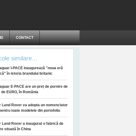
ID
CONTACT
cole similare...
aguar I-PACE inaugurează "noua eră
că" în istoria brandului britanic
aguar E-PACE are un preț de pornire de
0 de EURO, în România
r Land Rover va adopta un nomenclator
 pentru toate modelele din portofoliu
 Land Rover a inaugurat o fabrică de
e situată în China