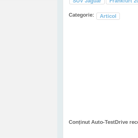
SUV Jaguar
Frankfurt 2
Categorie:
Articol
Conținut Auto-TestDrive re