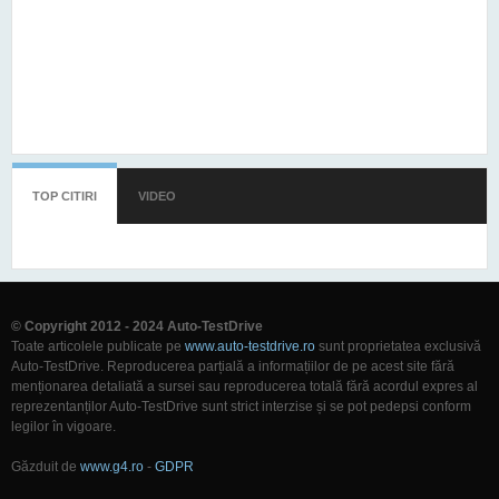
TOP CITIRI
(TAB ACTIV)
VIDEO
© Copyright 2012 - 2024 Auto-TestDrive
Toate articolele publicate pe
www.auto-testdrive.ro
sunt proprietatea exclusivă
Auto-TestDrive. Reproducerea parțială a informațiilor de pe acest site fără
menționarea detaliată a sursei sau reproducerea totală fără acordul expres al
reprezentanților Auto-TestDrive sunt strict interzise și se pot pedepsi conform
legilor în vigoare.
Găzduit de
www.g4.ro
-
GDPR