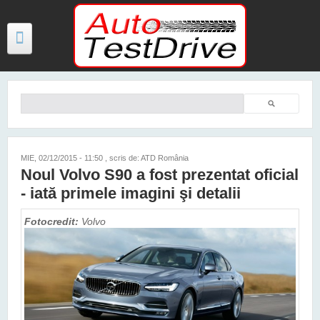
Mergi la conţinutul principal
Căutare
Formular de căutare
TESTE
ŞTIRI
MIE, 02/12/2015 - 11:50
, scris de: ATD România
Noul Volvo S90 a fost prezentat oficial
FOTO
- iată primele imagini şi detalii
VIDEO
Fotocredit:
Volvo
PREȚURI MODELE NOI
MAȘINI ELECTRICE ȘI HIBRID
CONTACT