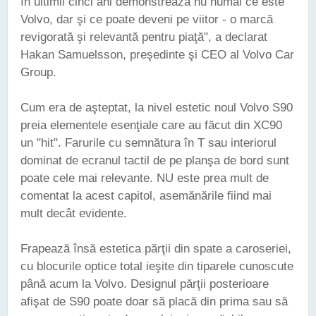
în ultimii cinci ani demonstrează nu numai ce este
Volvo, dar şi ce poate deveni pe viitor - o marcă
revigorată şi relevantă pentru piaţă", a declarat
Hakan Samuelsson, preşedinte şi CEO al Volvo Car
Group.
Cum era de aşteptat, la nivel estetic noul Volvo S90
preia elementele esenţiale care au făcut din XC90
un "hit". Farurile cu semnătura în T sau interiorul
dominat de ecranul tactil de pe planşa de bord sunt
poate cele mai relevante. NU este prea mult de
comentat la acest capitol, asemănările fiind mai
mult decât evidente.
Frapează însă estetica părţii din spate a caroseriei,
cu blocurile optice total ieşite din tiparele cunoscute
până acum la Volvo. Designul părţii posterioare
afişat de S90 poate doar să placă din prima sau să