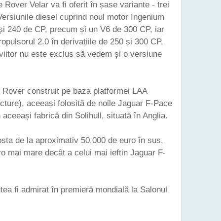
 Rover Velar va fi oferit în șase variante - trei
 Versiunile diesel cuprind noul motor Ingenium
0 și 240 de CP, precum și un V6 de 300 CP, iar
opulsorul 2.0 în derivațiile de 250 și 300 CP,
viitor nu este exclus să vedem și o versiune
 Rover construit pe baza platformei LAA
cture), aceeași folosită de noile Jaguar F-Pace
aceeași fabrică din Solihull, situată în Anglia.
costa de la aproximativ 50.000 de euro în sus,
o mai mare decât a celui mai ieftin Jaguar F-
ea fi admirat în premieră mondială la Salonul