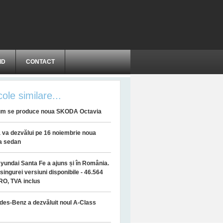
ID
CONTACT
cole similare...
cum se produce noua SKODA Octavia
 va dezvălui pe 16 noiembrie noua
a sedan
yundai Santa Fe a ajuns și în România.
 singurei versiuni disponibile - 46.564
RO, TVA inclus
es-Benz a dezvăluit noul A-Class