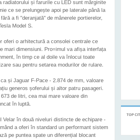
 radiatorului și farurile cu LED sunt mărginite
inie ce se prelungește apoi pe laterale până la
 fără a fi "deranjată" de mânerele portierelor,
 Tesla Model S.
or oferi o arhitectură a consolei centrale ce
e mari dimensiuni. Pro=imul va afișa interfața
nment, în timp ce al doile va înlocui toate
izare sau pentru setarea modurilor de rulare.
 ca și Jaguar F-Pace - 2.874 de mm, valoare
ațiu generos șoferului și altor patru pasageri.
673 de litri, cea mai mare valoare din
ncat în luptă.
TOP CIT
l Velar în două niveluri distincte de echipare -
ând a oferi în standard un performant sistem
ează pe puntea spate un diferențial blocant