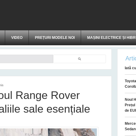
VIDEO
PREȚURI MODELE NOI
MAȘINI ELECTRICE ȘI HIBR
Arti
Căutare
Iată 
Toyota
nia
Coroll
noul Range Rover
Noul H
aliile sale esențiale
Prețul
de EU
Merced
Sedan