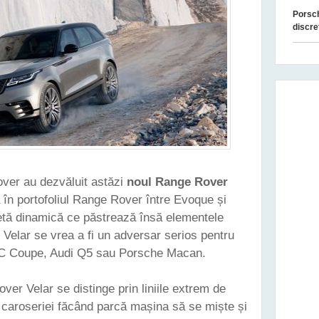
Porsch
discre
over au dezvăluit astăzi
noul Range Rover
 în portofoliul Range Rover între Evoque și
etă dinamică ce păstrează însă elementele
 Velar se vrea a fi un adversar serios pentru
 Coupe, Audi Q5 sau Porsche Macan.
ver Velar se distinge prin liniile extrem de
r caroseriei făcând parcă mașina să se miște și