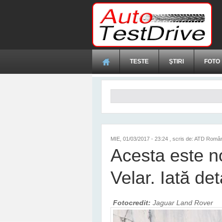
Mergi la conţinutul principal
TESTE
ŞTIRI
FOTO
Formular de căutare
MIE, 01/03/2017 - 23:24
, scris de: ATD Româ
Acesta este 
Velar. Iată det
Fotocredit:
Jaguar Land Rover