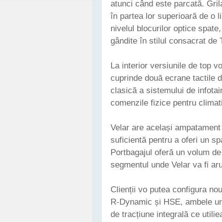
atunci când este parcată. Grila
în partea lor superioară de o l
nivelul blocurilor optice spate,
gândite în stilul consacrat de
La interior versiunile de top v
cuprinde două ecrane tactile d
clasică a sistemului de infotai
comenzile fizice pentru climat
Velar are același ampatament
suficientă pentru a oferi un sp
Portbagajul oferă un volum de 
segmentul unde Velar va fi aru
Clienții vo putea configura nou
R-Dynamic și HSE, ambele urm
de tracțiune integrală ce utili