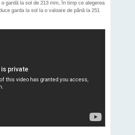
ă o gardă la sol de 213 mm, în timp ce alegerea
uce garda la sol la o valoare de până la 251