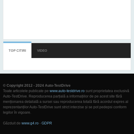
TOP CITIRI
(TAB ACTIV)
VIDEO
© Copyright 2012 - 2024 Auto-TestDrive
Toate articolele publicate pe
www.auto-testdrive.ro
sunt proprietatea exclusivă
Auto-TestDrive. Reproducerea parțială a informațiilor de pe acest site fără
menționarea detaliată a sursei sau reproducerea totală fără acordul expres al
reprezentanților Auto-TestDrive sunt strict interzise și se pot pedepsi conform
legilor în vigoare.
Găzduit de
www.g4.ro
-
GDPR