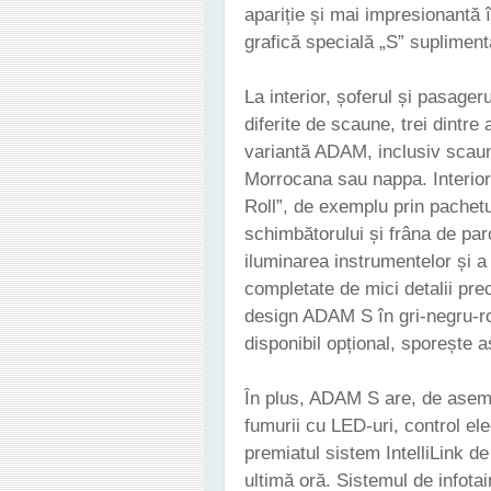
apariție și mai impresionantă 
grafică specială „S” supliment
La interior, șoferul și pasageru
diferite de scaune, trei dintre
variantă ADAM, inclusiv scaun
Morrocana sau nappa. Interioru
Roll”, de exemplu prin pachetu
schimbătorului și frâna de par
iluminarea instrumentelor și a 
completate de mici detalii p
design ADAM S în gri-negru-ro
disponibil opțional, sporește 
În plus, ADAM S are, de aseme
fumurii cu LED-uri, control elec
premiatul sistem IntelliLink de
ultimă oră. Sistemul de infot