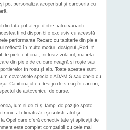
își pot personaliza acoperișul și caroseria cu
ară.
l din față pot alege dintre patru variante
 acestea fiind disponibile exclusiv cu această
ele performante Recaro cu tapițerie din piele
l reflectă în multe moduri designul „Red ʼn‘
l de piele opțional, inclusiv volanul, maneta
care din piele de culoare neagră și roșie sau
portierelor în roșu și alb. Toate acestea sunt
recum covorașele speciale ADAM S sau cheia cu
șu. Capitonajul cu design de steag în carouri,
aspectul de autovehicul de curse.
nea, lumini de zi şi lămpi de poziţie spate
tronic al climatizării şi sofisticatul şi
 la Opel care oferă conectivitate şi aplicaţii de
ainment este complet compatibil cu cele mai