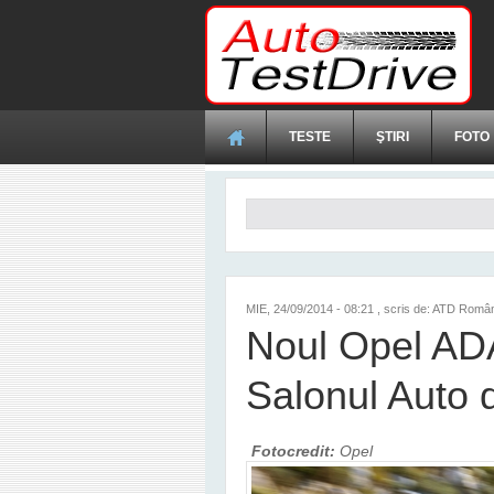
Mergi la conţinutul principal
TESTE
ŞTIRI
FOTO
Formular de căutare
MIE, 24/09/2014 - 08:21
, scris de: ATD Româ
Noul Opel ADA
Salonul Auto d
Fotocredit:
Opel