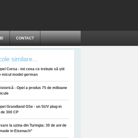
ID
CONTACT
cole similare...
pel Corsa - tot ceea ce trebuie să știi
e micul model german
istorică - Opel a produs 75 de milioane
icule
pel Grandland GSe - un SUV plug-in
 de 300 CP
sare la uzina din Turingia: 30 de ani de
 made in Eisenach”