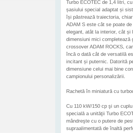
Turbo ECOTEC de 1,4 litri, cu 
șasiului special adaptat și si
își păstrează traiectoria, chiar
ADAM S este cât se poate de e
elegant, atât la interior, cât ș
dimensiuni mici completează
crossover ADAM ROCKS, care 
încă o dată cât de versatilă e
incitant și puternic. Datorită
dimensiune celui mai bine con
campionului personalizării.
Rachetă în miniatură cu turb
Cu 110 kW/150 cp şi un cuplu
specială a unităţii Turbo ECO
mândreşte cu o putere de peste
supraalimentată de înaltă perf