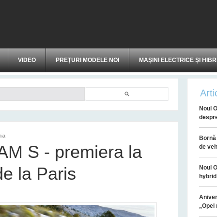
VIDEO
PREȚURI MODELE NOI
MAȘINI ELECTRICE ȘI HIBR
Arti
Căutare
Noul O
despr
nia
Bornă 
M S - premiera la
de veh
e la Paris
Noul O
hybrid
Aniver
„Opel