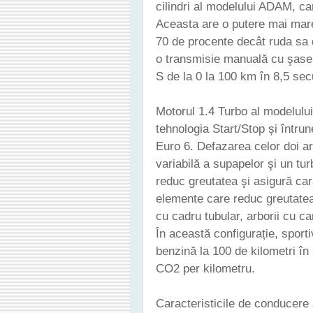
cilindri al modelului ADAM, c
Aceasta are o putere mai mar
70 de procente decât ruda sa d
o transmisie manuală cu şase
S de la 0 la 100 km în 8,5 se
Motorul 1.4 Turbo al modelulu
tehnologia Start/Stop și întrun
Euro 6. Defazarea celor doi a
variabilă a supapelor şi un tu
reduc greutatea şi asigură ca
elemente care reduc greutatea 
cu cadru tubular, arborii cu ca
În această configurație, sport
benzină la 100 de kilometri î
CO2 per kilometru.
Caracteristicile de conducere 