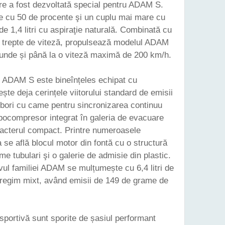
are a fost dezvoltată special pentru ADAM S.
e cu 50 de procente şi un cuplu mai mare cu
e 1,4 litri cu aspiraţie naturală. Combinată cu
 trepte de viteză, propulsează modelul ADAM
cunde și până la o viteză maximă de 200 km/h.
i ADAM S este bineînțeles echipat cu
ește deja cerințele viitorului standard de emisii
rbori cu came pentru sincronizarea continuu
rbocompresor integrat în galeria de evacuare
racterul compact. Printre numeroasele
se află blocul motor din fontă cu o structură
me tubulari şi o galerie de admisie din plastic.
ivul familiei ADAM se mulțumește cu 6,4 litri de
n regim mixt, având emisii de 149 de grame de
sportivă sunt sporite de șasiul performant