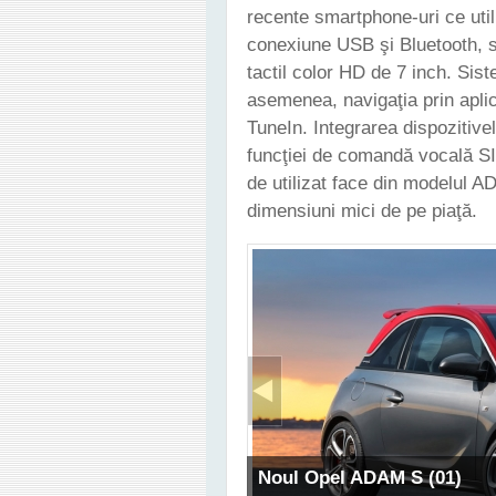
recente smartphone-uri ce ut
conexiune USB şi Bluetooth, s
tactil color HD de 7 inch. Sist
asemenea, navigaţia prin aplica
TuneIn. Integrarea dispozitive
funcţiei de comandă vocală S
de utilizat face din modelul 
dimensiuni mici de pe piaţă.
Noul Opel ADAM S (01)