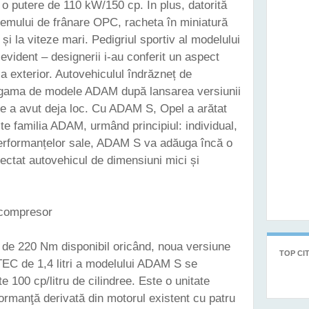
o putere de 110 kW/150 cp. În plus, datorită
stemului de frânare OPC, racheta în miniatură
 și la viteze mari. Pedigriul sportiv al modelului
vident – designerii i-au conferit un aspect
i la exterior. Autovehiculul îndrăzneț de
 gama de modele ADAM după lansarea versiunii
a avut deja loc. Cu ADAM S, Opel a arătat
ste familia ADAM, urmând principiul: individual,
 performanțelor sale, ADAM S va adăuga încă o
ectat autovehicul de dimensiuni mici și
ocompresor
 de 220 Nm disponibil oricând, noua versiune
TOP CIT
TEC de 1,4 litri a modelului ADAM S se
 100 cp/litru de cilindree. Este o unitate
ormanţă derivată din motorul existent cu patru