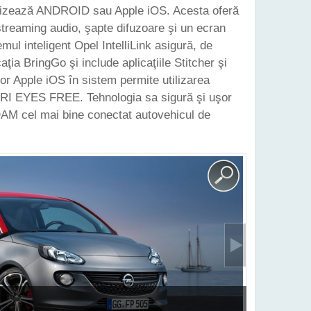
ilizează ANDROID sau Apple iOS. Acesta oferă
treaming audio, şapte difuzoare şi un ecran
emul inteligent Opel IntelliLink asigură, de
ţia BringGo şi include aplicaţiile Stitcher şi
lor Apple iOS în sistem permite utilizarea
IRI EYES FREE. Tehnologia sa sigură şi uşor
ADAM cel mai bine conectat autovehicul de