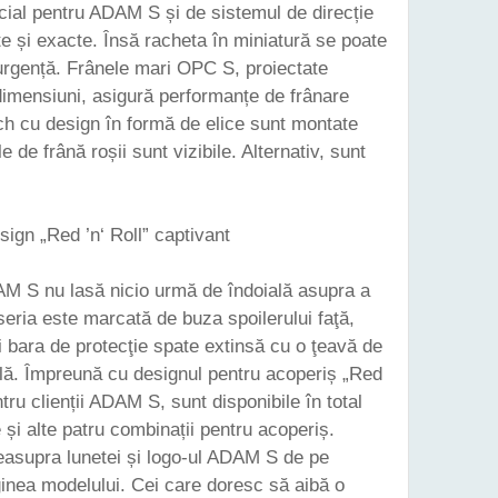
cial pentru ADAM S și de sistemul de direcție
e și exacte. Însă racheta în miniatură se poate
 urgență. Frânele mari OPC S, proiectate
e dimensiuni, asigură performanțe de frânare
ch cu design în formă de elice sunt montate
e de frână roșii sunt vizibile. Alternativ, sunt
sign „Red ’n‘ Roll” captivant
AM S nu lasă nicio urmă de îndoială asupra a
eria este marcată de buza spoilerului faţă,
 şi bara de protecţie spate extinsă cu o ţeavă de
lă. Împreună cu designul pentru acoperiș „Red
ntru clienții ADAM S, sunt disponibile în total
și alte patru combinații pentru acoperiș.
deasupra lunetei și logo-ul ADAM S de pe
nea modelului. Cei care doresc să aibă o