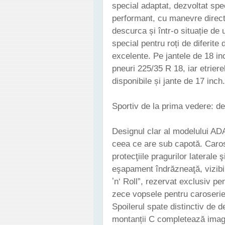
special adaptat, dezvoltat spe
performant, cu manevre direct
descurca și într-o situație de
special pentru roți de diferit
excelente. Pe jantele de 18 in
pneuri 225/35 R 18, iar etrierel
disponibile și jante de 17 inch.
Sportiv de la prima vedere: de
Designul clar al modelului AD
ceea ce are sub capotă. Caros
protecţiile pragurilor laterale
eşapament îndrăzneaţă, vizibi
ʼn‘ Roll”, rezervat exclusiv pe
zece vopsele pentru caroserie 
Spoilerul spate distinctiv de 
montanții C completează imagi