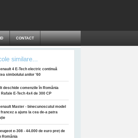
ID
CONTACT
cole similare...
enault 4 E-Tech electric continuă
ea simbolului anilor '60
t deschide comenzile în România
 Rafale E-Tech 4x4 de 300 CP
enault Master - binecunoscutul model
ar francez a ajuns la cea de-a patra
ție
eugeot e-308 - 44.000 de euro preț de
în România