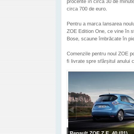
procente în circa 30 de minut
circa 700 de euro.
Pentru a marca lansarea noulu
ZOE Edition One, ce vine în st
Bose, scaune îmbrăcate în pie
Comenzile pentru noul ZOE pot
fi livrate spre sfârșitul anului 
Renault ZOE Z.E. 40 (01)