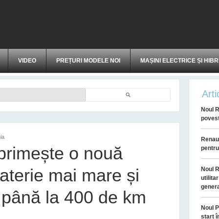
VIDEO
PREȚURI MODELE NOI
MAȘINI ELECTRICE ȘI HIBR
Arti
Căutare
Noul R
povest
ia
Renaul
primește o nouă
pentru
aterie mai mare și
Noul R
utilit
genera
 până la 400 de km
Noul P
start 