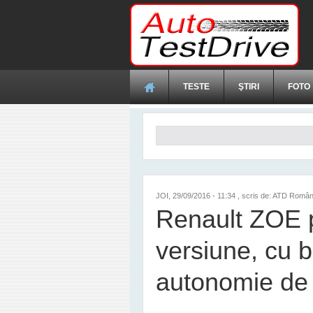
Mergi la conţinutul principal
TESTE
ŞTIRI
FOTO
Formular de căutare
JOI, 29/09/2016 - 11:34
, scris de: ATD Român
Renault ZOE 
versiune, cu b
autonomie de