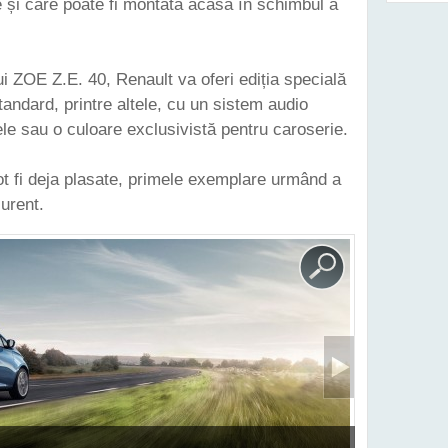
e și care poate fi montată acasă în schimbul a
i ZOE Z.E. 40, Renault va oferi ediția specială
andard, printre altele, cu un sistem audio
le sau o culoare exclusivistă pentru caroserie.
 fi deja plasate, primele exemplare urmând a
curent.