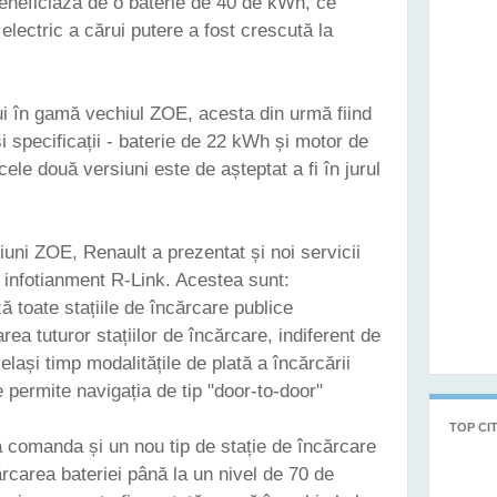
neficiază de o baterie de 40 de kWh, ce
electric a cărui putere a fost crescută la
i în gamă vechiul ZOE, acesta din urmă fiind
și specificații - baterie de 22 kWh și motor de
cele două versiuni este de așteptat a fi în jurul
iuni ZOE, Renault a prezentat și noi servicii
e infotianment R-Link. Acestea sunt:
ză toate stațiile de încărcare publice
rea tuturor stațiilor de încărcare, indiferent de
elași timp modalitățile de plată a încărcării
 permite navigația de tip "door-to-door"
TOP CIT
a comanda și un nou tip de stație de încărcare
ărcarea bateriei până la un nivel de 70 de