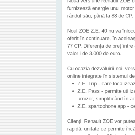
Noua versiune Renault ZOE be
furnizează energie unui motor 
rândul său, până la 88 de CP.
Noul ZOE Z.E. 40 nu va înlocu
oferit în continuare, în acelea
77 CP. Diferența de preț între 
valorii de 3.000 de euro.
Cu ocazia dezvăluirii noii vers
online integrate în sistemul d
Z.E. Trip - care localizea
Z.E. Pass - permite utiliza
urnizor, simplificând în ac
Z.E. spartophone app - ce
Clienții Renault ZOE vor pute
rapidă, unitate ce permite înc