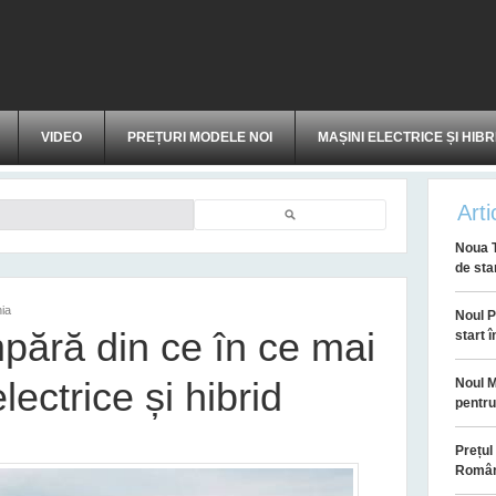
VIDEO
PREȚURI MODELE NOI
MAȘINI ELECTRICE ȘI HIBR
Arti
Căutare
Noua T
de sta
ia
Noul P
pără din ce în ce mai
start 
ectrice și hibrid
Noul M
pentr
Prețul
Român