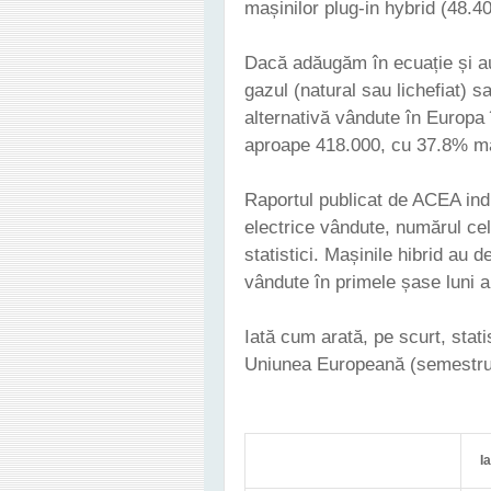
mașinilor plug-in hybrid (48.4
Dacă adăugăm în ecuație și au
gazul (natural sau lichefiat) s
alternativă vândute în Europa 
aproape 418.000, cu 37.8% ma
Raportul publicat de ACEA ind
electrice vândute, numărul cel
statistici. Mașinile hibrid au 
vândute în primele șase luni al
Iată cum arată, pe scurt, stat
Uniunea Europeană (semestrul
I