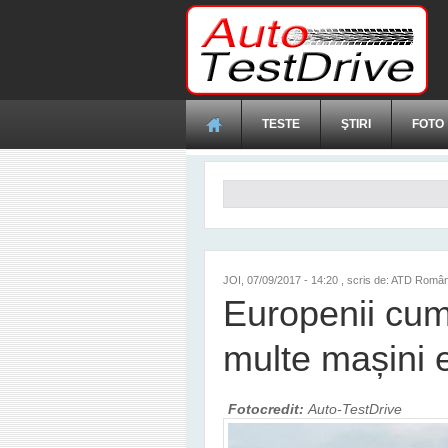
Mergi la conţinutul principal
TESTE
ŞTIRI
FOTO
Formular de căutare
JOI, 07/09/2017 - 14:20
, scris de: ATD Român
Europenii cum
multe mașini el
Fotocredit:
Auto-TestDrive