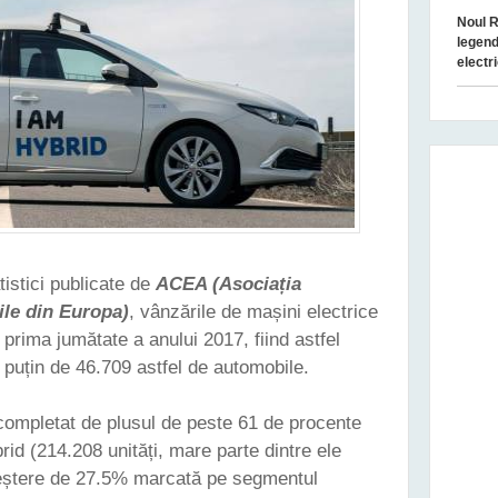
Noul R
legend
electr
istici publicate de
ACEA (Asociația
le din Europa)
, vânzările de mașini electrice
rima jumătate a anului 2017, fiind astfel
i puțin de 46.709 astfel de automobile.
completat de plusul de peste 61 de procente
brid (214.208 unități, mare parte dintre ele
reștere de 27.5% marcată pe segmentul