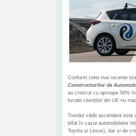
Conform celei mai recente stat
Constructorilor de Automobi
au crescut cu aproape 50% în p
livrate clienților din UE nu ma
Trendul vădit ascendent este 
bifat în cazul automobilelor hi
Toyota și Lexus), dar și de c