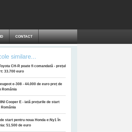
ID
CONTACT
cole similare...
oyota CH-R poate fi comandată - prețul
rt: 33.700 euro
eugeot e-308 - 44.000 de euro preț de
în România
INI Cooper E - iată prețurile de start
u România
 de start pentru noua Honda e:Ny1 în
ia: 51.500 de euro