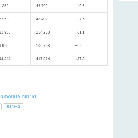
1.252
46.709
+49.5
7.953
48.407
+27.5
32.953
214.208
+61.1
9.925
106.798
+6.9
03.241
417.894
+37.8
tomobile hibrid
ACEA