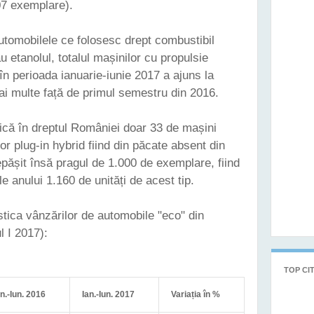
07 exemplare).
tomobilele ce folosesc drept combustibil
au etanolul, totalul mașinilor cu propulsie
în perioada ianuarie-iunie 2017 a ajuns la
i multe față de primul semestru din 2016.
ică în dreptul României doar 33 de mașini
or plug-in hybrid fiind din păcate absent din
depășit însă pragul de 1.000 de exemplare, fiind
e anului 1.160 de unități de acest tip.
istica vânzărilor de automobile "eco" din
 I 2017):
TOP CIT
an.-Iun. 2016
Ian.-Iun. 2017
Variația în %