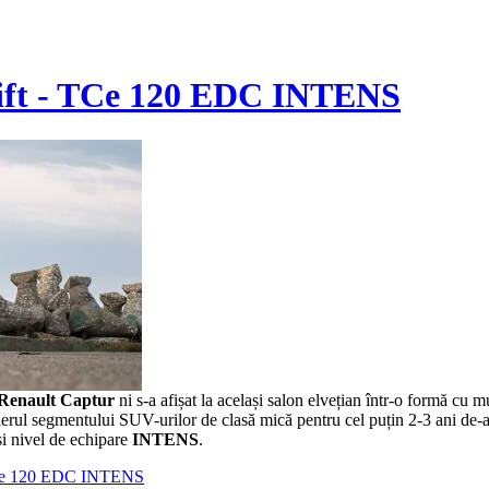
elift - TCe 120 EDC INTENS
Renault Captur
ni s-a afișat la același salon elvețian într-o formă cu m
sellerul segmentului SUV-urilor de clasă mică pentru cel puțin 2-3 ani de-a
i nivel de echipare
INTENS
.
- TCe 120 EDC INTENS