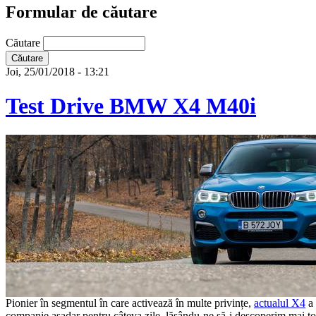
Formular de căutare
Căutare
Joi, 25/01/2018 - 13:21
Test Drive BMW X4 M40i
Pionier în segmentul în care activează în multe privințe,
actualul X4
a 
companie așadar pentru câteva zile, lăsându-ne să-i descoperim mai toa