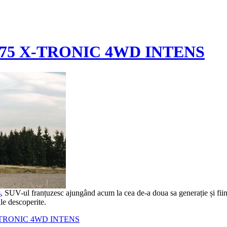
Ci 175 X-TRONIC 4WD INTENS
s
, SUV-ul franțuzesc ajungând acum la cea de-a doua sa generație și fiin
le descoperite.
5 X-TRONIC 4WD INTENS