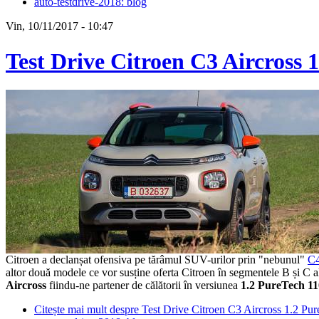
auto-testdrive-2018: blog
Vin, 10/11/2017 - 10:47
Test Drive Citroen C3 Aircross 
Citroen a declanșat ofensiva pe tărâmul SUV-urilor prin "nebunul"
C4
altor două modele ce vor susține oferta Citroen în segmentele B și C 
Aircross
fiindu-ne partener de călătorii în versiunea
1.2 PureTech 11
Citește mai mult
despre Test Drive Citroen C3 Aircross 1.2 Pu