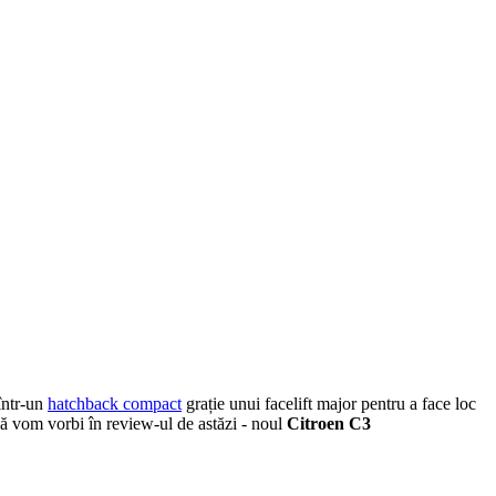
într-un
hatchback compact
grație unui facelift major pentru a face loc
vă vom vorbi în review-ul de astăzi - noul
Citroen C3