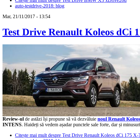
Citește mai mult
despre Test Drive BMW X3 xDrive20d
auto-testdrive-2018: blog
Mar, 21/11/2017 - 13:54
Test Drive Renault Koleos d
Review-ul
de astăzi își propune să vă dezvăluie
noul Renault Koleo
INTENS
. Haideți să vedem așadar punctele sale forte, dar și minusuri
Citește mai mult
despre Test Drive Renault Koleos dCi 17