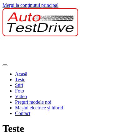
Mergi la conţinutul principal
Acasă
Teste
Ştiri
Foto
Video
Prețuri modele noi
Mașini electrice și hibrid
Contact
Teste