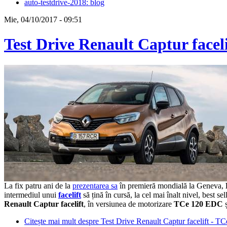
auto-testdrive-2018: blog
Mie, 04/10/2017 - 09:51
Test Drive Renault Captur fac
La fix patru ani de la
prezentarea sa
în premieră mondială la Geneva,
intermediul unui
facelift
să țină în cursă, la cel mai înalt nivel, best 
Renault Captur facelift
, în versiunea de motorizare
TCe 120 EDC
ș
Citește mai mult
despre Test Drive Renault Captur facelift 