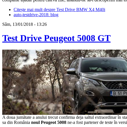
Citește mai mult
despre Test Drive BMW X4 M40i
auto-testdrive-2018: blog
Sâm, 13/01/2018 - 13:26
Test Drive Peugeot 5008 GT
A doua jumătate a anului trecut confirma deja saltul extraordinar în st
sa din România
noul Peugeot 5008
ne-a fost partener de teste în vers