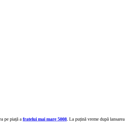
ea pe piață a
fratelui mai mare 5008
. La puțină vreme după lansarea