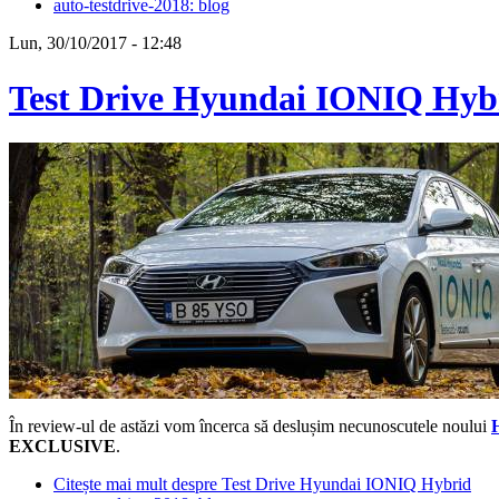
auto-testdrive-2018: blog
Lun, 30/10/2017 - 12:48
Test Drive Hyundai IONIQ Hyb
În review-ul de astăzi vom încerca să deslușim necunoscutele noului
EXCLUSIVE
.
Citește mai mult
despre Test Drive Hyundai IONIQ Hybrid