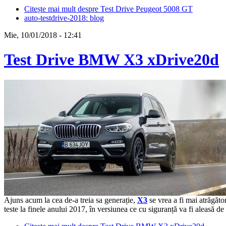
Citește mai mult
despre Test Drive Peugeot 5008 GT
auto-testdrive-2018: blog
Mie, 10/01/2018 - 12:41
Test Drive BMW X3 xDrive20d
Ajuns acum la cea de-a treia sa generație,
X3
se vrea a fi mai atrăgăt
teste la finele anului 2017, în versiunea ce cu siguranță va fi aleasă d