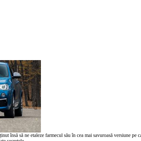
ținut însă să ne etaleze farmecul său în cea mai savuroasă versiune pe c
te secretele.