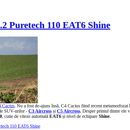
1.2 Puretech 110 EAT6 Shine
 Cactus
. Nu a fost de-ajuns însă, C4 Cactus fiind recent metamorfozat 
ale SUV-urilor -
C3 Aircross
și
C5 Aircross
. Despre primul dintre ele 
0
, cutie de viteze automată
EAT6
și nivel de echipare
Shine
.
retech 110 EAT6 Shine