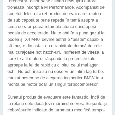
"orchestra" celor șase cilindri deasupra cărora
tronează inscripția M Performance. Acompaniat de
sunetul deloc discret produs de evacuare, motorul
de sub capotă te pune repede în temă asupra a
ceea ce s-ar putea întâmpla atunci când apeși
pedala de accelerație. Nu te abți în a pune gazul la
podea și X4 M40i devine astfel o "bestie" capabilă
să muște din asfalt cu o rapiditate demnă de cele
mai curajoase hot hatch-uri. Indiferent de viteza la
care te afli motorul răspunde la pretențiile tale
aproape la fel de rapid cu clipitul celui mai ager
ochi. Nu poți însă să nu observi un infim lag turbo,
cauzat pesemne de alegerea inginerilor BMW în a
monta pe motor doar un singur turbocompresor.
Sunetul produs de evacuare este fantastic, încă de
la relanti cele două țevi mârâind nervos. Suișurile și
coborâșurile indicate de turometru modifică tempo-