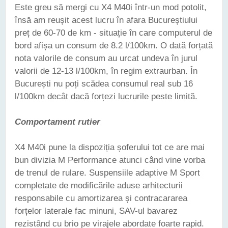
Este greu să mergi cu X4 M40i într-un mod potolit,
însă am reușit acest lucru în afara Bucureștiului
preț de 60-70 de km - situație în care computerul de
bord afișa un consum de 8.2 l/100km. O dată forțată
nota valorile de consum au urcat undeva în jurul
valorii de 12-13 l/100km, în regim extraurban. În
București nu poți scădea consumul real sub 16
l/100km decât dacă forțezi lucrurile peste limită.
Comportament rutier
X4 M40i pune la dispoziția șoferului tot ce are mai
bun divizia M Performance atunci când vine vorba
de trenul de rulare. Suspensiile adaptive M Sport
completate de modificările aduse arhitecturii
responsabile cu amortizarea și contracararea
forțelor laterale fac minuni, SAV-ul bavarez
rezistând cu brio pe virajele abordate foarte rapid.