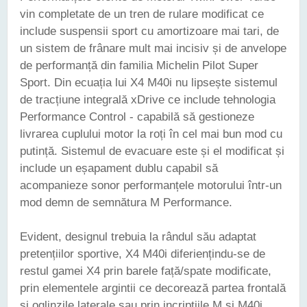
vin completate de un tren de rulare modificat ce
include suspensii sport cu amortizoare mai tari, de
un sistem de frânare mult mai incisiv și de anvelope
de performanță din familia Michelin Pilot Super
Sport. Din ecuația lui X4 M40i nu lipsește sistemul
de tracțiune integrală xDrive ce include tehnologia
Performance Control - capabilă să gestioneze
livrarea cuplului motor la roți în cel mai bun mod cu
putință. Sistemul de evacuare este și el modificat și
include un eșapament dublu capabil să
acompanieze sonor performanțele motorului într-un
mod demn de semnătura M Performance.
Evident, designul trebuia la rândul său adaptat
pretențiilor sportive, X4 M40i diferiențindu-se de
restul gamei X4 prin barele față/spate modificate,
prin elementele argintii ce decorează partea frontală
și oglinzile laterale sau prin incripțiile M și M40i