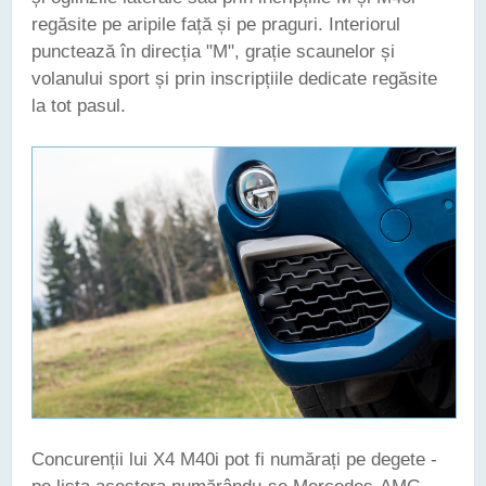
regăsite pe aripile față și pe praguri. Interiorul
punctează în direcția "M", grație scaunelor și
volanului sport și prin inscripțiile dedicate regăsite
la tot pasul.
Concurenții lui X4 M40i pot fi numărați pe degete -