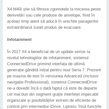
X4 M40i știe să filtreze zgomotele la trecerea peste
denivelări sau cele produse de anvelope, fiind în
același timp atent să aducă în urechile pasagerilor
extraordinarul sunet produs de evacuare.
Infotainment
În 2017 X4 a beneficiat de un update serios la
nivelul tehnologiilor de infotainment, sistemul
ConnectedDrive primind interfața de ultimă
generație gândită inițial pentru noul Seria 7. Prezent
pe mașina de test în versiunea Advanced (inclusiv
navigație Professional), sistemul ConnectedDrive
ne-a dovedit încă o dată faptul că este de departe
cel mai bun din segment grație interfeței impecabil
organizate și posibilităților extrem de eficiente de
control prin intermediul iDrive. Lipsesc însă funcțiile