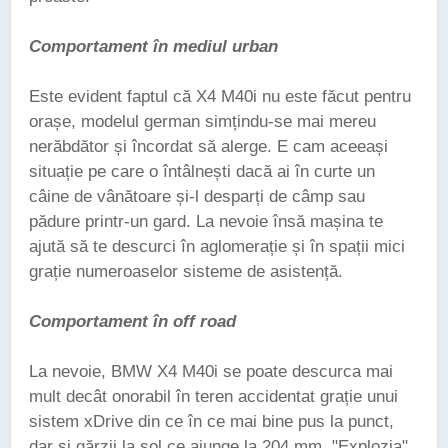
Comportament în mediul urban
Este evident faptul că X4 M40i nu este făcut pentru
orașe, modelul german simțindu-se mai mereu
nerăbdător și încordat să alerge. E cam aceeași
situație pe care o întâlnești dacă ai în curte un
câine de vânătoare și-l desparți de câmp sau
pădure printr-un gard. La nevoie însă mașina te
ajută să te descurci în aglomerație și în spații mici
grație numeroaselor sisteme de asistență.
Comportament în off road
La nevoie, BMW X4 M40i se poate descurca mai
mult decât onorabil în teren accidentat grație unui
sistem xDrive din ce în ce mai bine pus la punct,
dar și gărzii la sol ce ajunge la 204 mm. "Explozia"