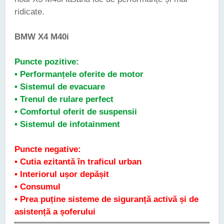
ridicate.
BMW X4 M40i
Puncte pozitive:
•
Performanțele oferite de motor
•
Sistemul de evacuare
•
Trenul de rulare perfect
•
Comfortul oferit de suspensii
•
Sistemul de infotainment
Puncte negative:
•
Cutia ezitantă în traficul urban
•
Interiorul ușor depășit
•
Consumul
•
Prea puține sisteme de siguranță activă și de
asistență a șoferului