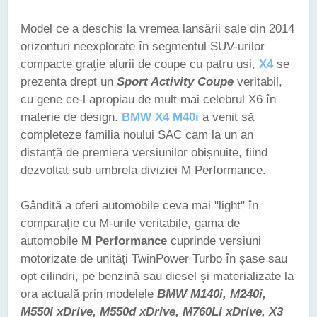
Model ce a deschis la vremea lansării sale din 2014
orizonturi neexplorate în segmentul SUV-urilor
compacte grație alurii de coupe cu patru uși,
X4
se
prezenta drept un
Sport Activity Coupe
veritabil,
cu gene ce-l apropiau de mult mai celebrul X6 în
materie de design.
BMW X4 M40i
a venit să
completeze familia noului SAC cam la un an
distanță de premiera versiunilor obișnuite, fiind
dezvoltat sub umbrela diviziei M Performance.
Gândită a oferi automobile ceva mai "light" în
comparație cu M-urile veritabile, gama de
automobile
M Performance
cuprinde versiuni
motorizate de unități TwinPower Turbo în șase sau
opt cilindri, pe benzină sau diesel și materializate la
ora actuală prin modelele
BMW M140i, M240i,
M550i xDrive, M550d xDrive, M760Li xDrive, X3