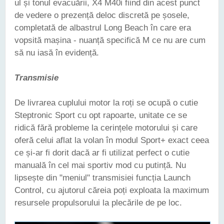
ul și tonul evacuării, X4 M40i fiind din acest punct
de vedere o prezență deloc discretă pe șosele,
completată de albastrul Long Beach în care era
vopsită mașina - nuanță specifică M ce nu are cum
să nu iasă în evidență.
Transmisie
De livrarea cuplului motor la roți se ocupă o cutie
Steptronic Sport cu opt rapoarte, unitate ce se
ridică fără probleme la cerințele motorului și care
oferă celui aflat la volan în modul Sport+ exact ceea
ce și-ar fi dorit dacă ar fi utilizat perfect o cutie
manuală în cel mai sportiv mod cu putință. Nu
lipsește din "meniul" transmisiei funcția Launch
Control, cu ajutorul căreia poți exploata la maximum
resursele propulsorului la plecările de pe loc.