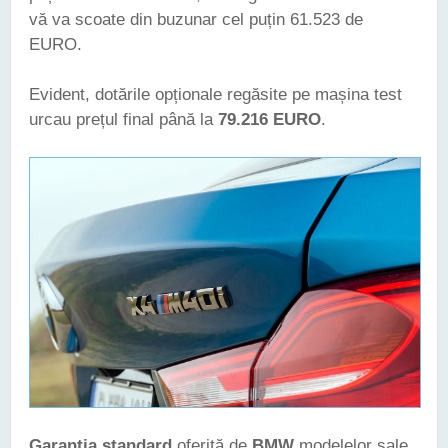
vă va scoate din buzunar cel puțin 61.523 de
EURO.
Evident, dotările opționale regăsite pe mașina test
urcau prețul final până la
79.216 EURO
.
Garanția standard
oferită de
BMW
modelelor sale