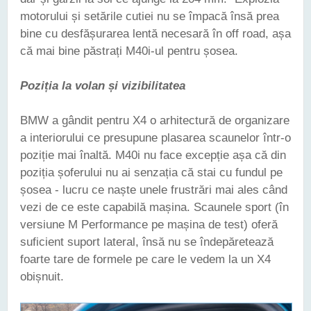
motorului și setările cutiei nu se împacă însă prea
bine cu desfășurarea lentă necesară în off road, așa
că mai bine păstrați M40i-ul pentru șosea.
Poziția la volan și vizibilitatea
BMW a gândit pentru X4 o arhitectură de organizare
a interiorului ce presupune plasarea scaunelor într-o
poziție mai înaltă. M40i nu face excepție așa că din
poziția șoferului nu ai senzația că stai cu fundul pe
șosea - lucru ce naște unele frustrări mai ales când
vezi de ce este capabilă mașina. Scaunele sport (în
versiune M Performance pe mașina de test) oferă
suficient suport lateral, însă nu se îndepăretează
foarte tare de formele pe care le vedem la un X4
obișnuit.