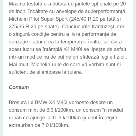
Mașina testată era dotată cu jantele opționale pe 20
de inch, încălțate cu anvelope de superperformanță
Michelin Pilot Super Sport (245/40 R 20 pe față și
275/35 R 20 pe spate). Cauciucurile franțuzești cer
o singură condiție pentru a livra performanțe de
senzație - aducerea la temperaturi înalte, iar dacă
acest lucru se întâmplă X4 M40i se lipește de asfalt
într-un mod ce nu de puține ori sfidează legile fizicii.
Mai mult, Michelin-urile de care vă vorbim sunt și
suficient de silențioase la rulare.
Consum
Broșura lui BMW X4 M40i vorbește despre un
consum mixt de 8.3 l/100km, un consum în mediul
urban ce ajunge la 11.3 l/100km și unul în regim
extraurban de 7.0 l/100km.