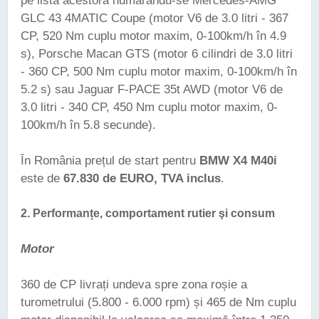
pe lista acestora numărându-se Mercedes-AMG
GLC 43 4MATIC Coupe (motor V6 de 3.0 litri - 367
CP, 520 Nm cuplu motor maxim, 0-100km/h în 4.9
s), Porsche Macan GTS (motor 6 cilindri de 3.0 litri
- 360 CP, 500 Nm cuplu motor maxim, 0-100km/h în
5.2 s) sau Jaguar F-PACE 35t AWD (motor V6 de
3.0 litri - 340 CP, 450 Nm cuplu motor maxim, 0-
100km/h în 5.8 secunde).
În România prețul de start pentru
BMW X4 M40i
este de
67.830 de EURO, TVA inclus
.
2.
Performanțe, comportament rutier şi consum
Motor
360 de CP livrați undeva spre zona roșie a
turometrului (5.800 - 6.000 rpm) și 465 de Nm cuplu