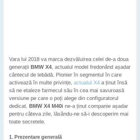
Vara lui 2018 va marca dezvăluirea celei de-a doua
generații
BMW X4
, actualul model fredonând așadar
cântecul de lebădă. Pionier în segmentul în care
activează în multe privințe,
actualul X4
a ținut însă
să ne etaleze farmecul său în cea mai savuroasă
versiune pe care o poți alege din configuratorul
dedicat.
BMW X4 M40i
ne-a ținut companie așadar
pentru câteva zile, lăsându-ne să-i descoperim mai
toate secretele.
1.
Prezentare generală