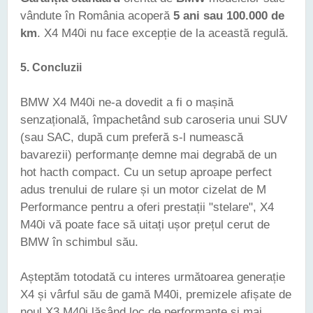
vândute în România acoperă
5 ani sau 100.000 de
km
. X4 M40i nu face excepție de la această regulă.
5.
Concluzii
BMW X4 M40i ne-a dovedit a fi o mașină
senzațională, împachetând sub caroseria unui SUV
(sau SAC, după cum preferă s-l numească
bavarezii) performanțe demne mai degrabă de un
hot hacth compact. Cu un setup aproape perfect
adus trenului de rulare și un motor cizelat de M
Performance pentru a oferi prestații "stelare", X4
M40i vă poate face să uitați ușor prețul cerut de
BMW în schimbul său.
Așteptăm totodată cu interes următoarea generație
X4 și vârful său de gamă M40i, premizele afișate de
noul X3 M40i lăsând loc de performanțe și mai