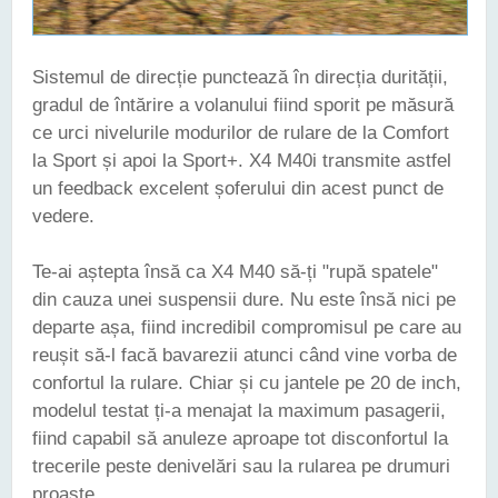
Sistemul de direcție punctează în direcția durității,
gradul de întărire a volanului fiind sporit pe măsură
ce urci nivelurile modurilor de rulare de la Comfort
la Sport și apoi la Sport+. X4 M40i transmite astfel
un feedback excelent șoferului din acest punct de
vedere.
Te-ai aștepta însă ca X4 M40 să-ți "rupă spatele"
din cauza unei suspensii dure. Nu este însă nici pe
departe așa, fiind incredibil compromisul pe care au
reușit să-l facă bavarezii atunci când vine vorba de
confortul la rulare. Chiar și cu jantele pe 20 de inch,
modelul testat ți-a menajat la maximum pasagerii,
fiind capabil să anuleze aproape tot disconfortul la
trecerile peste denivelări sau la rularea pe drumuri
proaste.