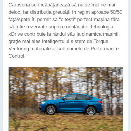
Caroseria se încăpățânează să nu se încline mai
deloc, iar distribuția greutății în regim aproape 50/50
față/spate îți permit să "citești" perfect mașina fără
să-ți fie rezervate suprize neplăcute. Tehnologia
xDrive contribuie la rândul său la dinamica mașinii,
grație mai ales inteligentului sistem de Torque
Vectoring materializat sub numele de Performance
Control.