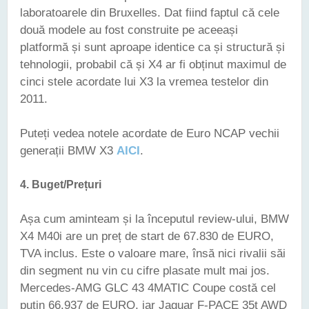
laboratoarele din Bruxelles. Dat fiind faptul că cele
două modele au fost construite pe aceeași
platformă și sunt aproape identice ca și structură și
tehnologii, probabil că și X4 ar fi obținut maximul de
cinci stele acordate lui X3 la vremea testelor din
2011.
Puteți vedea notele acordate de Euro NCAP vechii
generații BMW X3
AICI
.
4.
Buget/Prețuri
Așa cum aminteam și la începutul review-ului, BMW
X4 M40i are un preț de start de 67.830 de EURO,
TVA inclus. Este o valoare mare, însă nici rivalii săi
din segment nu vin cu cifre plasate mult mai jos.
Mercedes-AMG GLC 43 4MATIC Coupe costă cel
puțin 66.937 de EURO, iar Jaguar F-PACE 35t AWD