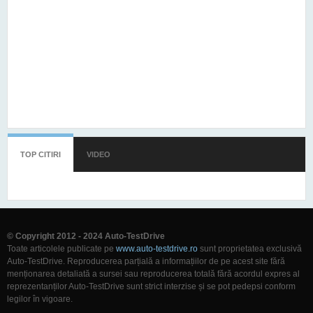
TOP CITIRI
(TAB ACTIV)
VIDEO
© Copyright 2012 - 2024 Auto-TestDrive
Toate articolele publicate pe
www.auto-testdrive.ro
sunt proprietatea exclusivă
Auto-TestDrive. Reproducerea parțială a informațiilor de pe acest site fără
menționarea detaliată a sursei sau reproducerea totală fără acordul expres al
reprezentanților Auto-TestDrive sunt strict interzise și se pot pedepsi conform
legilor în vigoare.