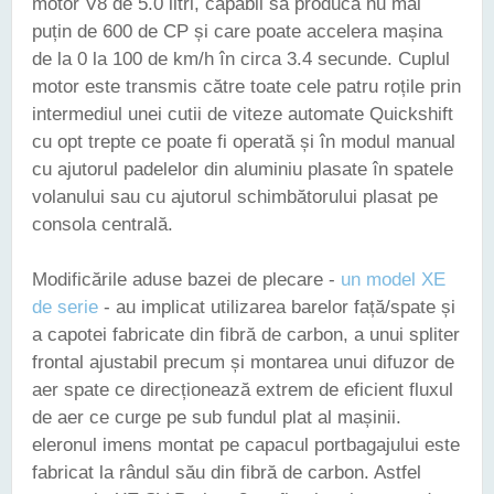
motor V8 de 5.0 litri, capabil să producă nu mai
puțin de 600 de CP și care poate accelera mașina
de la 0 la 100 de km/h în circa 3.4 secunde. Cuplul
motor este transmis către toate cele patru roțile prin
intermediul unei cutii de viteze automate Quickshift
cu opt trepte ce poate fi operată și în modul manual
cu ajutorul padelelor din aluminiu plasate în spatele
volanului sau cu ajutorul schimbătorului plasat pe
consola centrală.
Modificările aduse bazei de plecare -
un model XE
de serie
- au implicat utilizarea barelor față/spate și
a capotei fabricate din fibră de carbon, a unui spliter
frontal ajustabil precum și montarea unui difuzor de
aer spate ce direcționează extrem de eficient fluxul
de aer ce curge pe sub fundul plat al mașinii.
eleronul imens montat pe capacul portbagajului este
fabricat la rândul său din fibră de carbon. Astfel