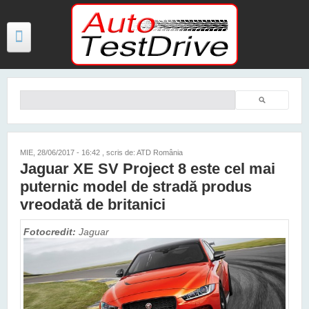
Mergi la conţinutul principal
Căutare
Formular de căutare
TESTE
ŞTIRI
MIE, 28/06/2017 - 16:42
, scris de: ATD România
Jaguar XE SV Project 8 este cel mai
FOTO
puternic model de stradă produs
VIDEO
vreodată de britanici
PREȚURI MODELE NOI
Fotocredit:
Jaguar
MAȘINI ELECTRICE ȘI HIBRID
CONTACT