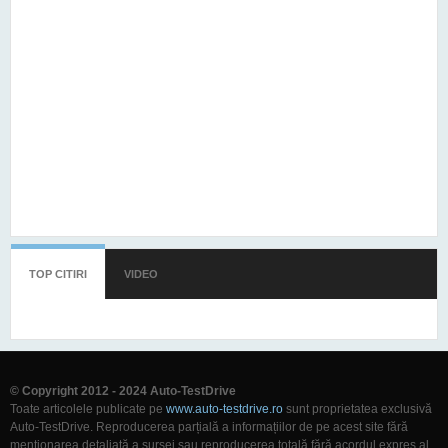
TOP CITIRI
(TAB ACTIV)
VIDEO
© Copyright 2012 - 2024 Auto-TestDrive
Toate articolele publicate pe
www.auto-testdrive.ro
sunt proprietatea exclusivă
Auto-TestDrive. Reproducerea parțială a informațiilor de pe acest site fără
menționarea detaliată a sursei sau reproducerea totală fără acordul expres al