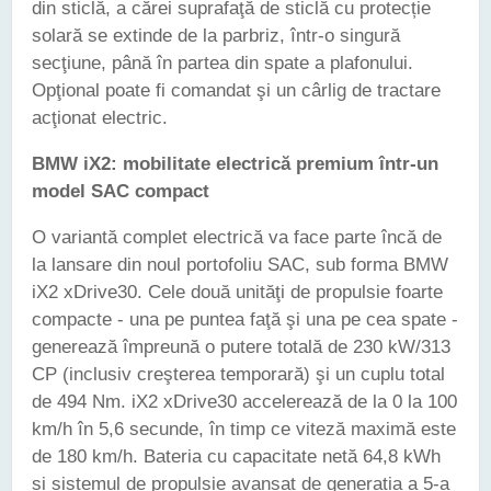
din sticlă, a cărei suprafaţă de sticlă cu protecție
solară se extinde de la parbriz, într-o singură
secţiune, până în partea din spate a plafonului.
Opţional poate fi comandat şi un cârlig de tractare
acţionat electric.
BMW iX2: mobilitate electrică premium într-un
model SAC compact
O variantă complet electrică va face parte încă de
la lansare din noul portofoliu SAC, sub forma BMW
iX2 xDrive30. Cele două unităţi de propulsie foarte
compacte - una pe puntea faţă şi una pe cea spate -
generează împreună o putere totală de 230 kW/313
CP (inclusiv creşterea temporară) şi un cuplu total
de 494 Nm. iX2 xDrive30 accelerează de la 0 la 100
km/h în 5,6 secunde, în timp ce viteză maximă este
de 180 km/h. Bateria cu capacitate netă 64,8 kWh
și sistemul de propulsie avansat de generația a 5-a