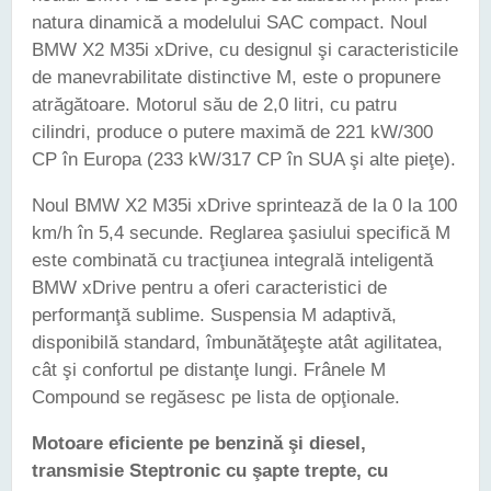
natura dinamică a modelului SAC compact. Noul
BMW X2 M35i xDrive, cu designul şi caracteristicile
de manevrabilitate distinctive M, este o propunere
atrăgătoare. Motorul său de 2,0 litri, cu patru
cilindri, produce o putere maximă de 221 kW/300
CP în Europa (233 kW/317 CP în SUA şi alte pieţe).
Noul BMW X2 M35i xDrive sprintează de la 0 la 100
km/h în 5,4 secunde. Reglarea şasiului specifică M
este combinată cu tracţiunea integrală inteligentă
BMW xDrive pentru a oferi caracteristici de
performanţă sublime. Suspensia M adaptivă,
disponibilă standard, îmbunătăţeşte atât agilitatea,
cât şi confortul pe distanţe lungi. Frânele M
Compound se regăsesc pe lista de opţionale.
Motoare eficiente pe benzină şi diesel,
transmisie Steptronic cu şapte trepte, cu