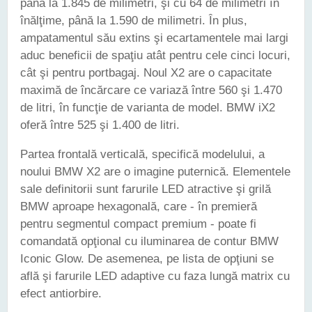
până la 1.845 de milimetri, şi cu 64 de milimetri în
înălţime, până la 1.590 de milimetri. În plus,
ampatamentul său extins şi ecartamentele mai largi
aduc beneficii de spaţiu atât pentru cele cinci locuri,
cât şi pentru portbagaj. Noul X2 are o capacitate
maximă de încărcare ce variază între 560 şi 1.470
de litri, în funcţie de varianta de model. BMW iX2
oferă între 525 şi 1.400 de litri.
Partea frontală verticală, specifică modelului, a
noului BMW X2 are o imagine puternică. Elementele
sale definitorii sunt farurile LED atractive şi grilă
BMW aproape hexagonală, care - în premieră
pentru segmentul compact premium - poate fi
comandată opţional cu iluminarea de contur BMW
Iconic Glow. De asemenea, pe lista de opţiuni se
află şi farurile LED adaptive cu faza lungă matrix cu
efect antiorbire.