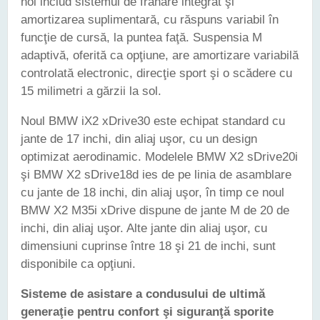
noi includ sistemul de frânare integrat şi
amortizarea suplimentară, cu răspuns variabil în
funcţie de cursă, la puntea faţă. Suspensia M
adaptivă, oferită ca opţiune, are amortizare variabilă
controlată electronic, direcţie sport şi o scădere cu
15 milimetri a gărzii la sol.
Noul BMW iX2 xDrive30 este echipat standard cu
jante de 17 inchi, din aliaj uşor, cu un design
optimizat aerodinamic. Modelele BMW X2 sDrive20i
şi BMW X2 sDrive18d ies de pe linia de asamblare
cu jante de 18 inchi, din aliaj uşor, în timp ce noul
BMW X2 M35i xDrive dispune de jante M de 20 de
inchi, din aliaj uşor. Alte jante din aliaj uşor, cu
dimensiuni cuprinse între 18 şi 21 de inchi, sunt
disponibile ca opţiuni.
Sisteme de asistare a condusului de ultimă
generaţie pentru confort şi siguranţă sporite