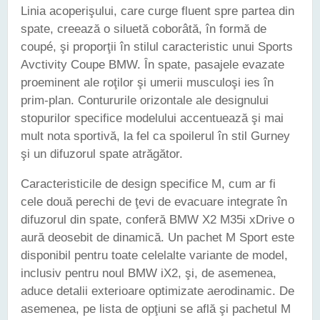
Linia acoperişului, care curge fluent spre partea din
spate, creează o siluetă coborâtă, în formă de
coupé, şi proporţii în stilul caracteristic unui Sports
Avctivity Coupe BMW. În spate, pasajele evazate
proeminent ale roţilor şi umerii musculoşi ies în
prim-plan. Contururile orizontale ale designului
stopurilor specifice modelului accentuează şi mai
mult nota sportivă, la fel ca spoilerul în stil Gurney
şi un difuzorul spate atrăgător.
Caracteristicile de design specifice M, cum ar fi
cele două perechi de ţevi de evacuare integrate în
difuzorul din spate, conferă BMW X2 M35i xDrive o
aură deosebit de dinamică. Un pachet M Sport este
disponibil pentru toate celelalte variante de model,
inclusiv pentru noul BMW iX2, şi, de asemenea,
aduce detalii exterioare optimizate aerodinamic. De
asemenea, pe lista de opţiuni se află şi pachetul M