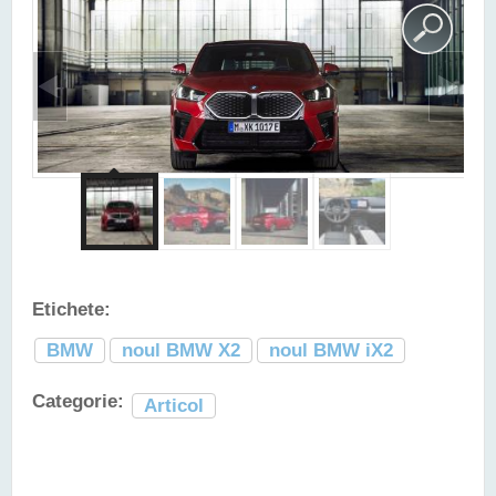
Etichete:
BMW
noul BMW X2
noul BMW iX2
Categorie:
Articol