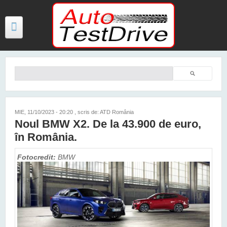
Mergi la conţinutul principal
Căutare
Formular de căutare
TESTE
ŞTIRI
MIE, 11/10/2023 - 20:20
, scris de: ATD România
Noul BMW X2. De la 43.900 de euro,
FOTO
în România.
VIDEO
Fotocredit:
BMW
PREȚURI MODELE NOI
MAȘINI ELECTRICE ȘI HIBRID
CONTACT