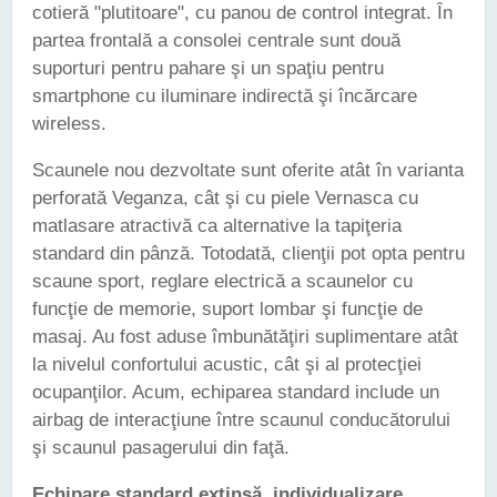
cotieră "plutitoare", cu panou de control integrat. În
partea frontală a consolei centrale sunt două
suporturi pentru pahare şi un spaţiu pentru
smartphone cu iluminare indirectă şi încărcare
wireless.
Scaunele nou dezvoltate sunt oferite atât în varianta
perforată Veganza, cât şi cu piele Vernasca cu
matlasare atractivă ca alternative la tapiţeria
standard din pânză. Totodată, clienţii pot opta pentru
scaune sport, reglare electrică a scaunelor cu
funcţie de memorie, suport lombar şi funcţie de
masaj. Au fost aduse îmbunătăţiri suplimentare atât
la nivelul confortului acustic, cât şi al protecţiei
ocupanţilor. Acum, echiparea standard include un
airbag de interacţiune între scaunul conducătorului
şi scaunul pasagerului din faţă.
Echipare standard extinsă, individualizare