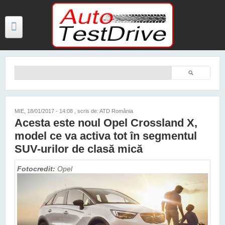
Mergi la conţinutul principal
Căutare
Formular de căutare
TESTE
ŞTIRI
MIE, 18/01/2017 - 14:08
, scris de: ATD România
Acesta este noul Opel Crossland X,
FOTO
model ce va activa tot în segmentul
VIDEO
SUV-urilor de clasă mică
PREȚURI MODELE NOI
Fotocredit:
Opel
MAȘINI ELECTRICE ȘI HIBRID
CONTACT