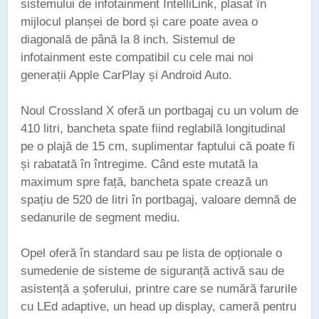
sistemului de infotainment IntelliLink, plasat în
mijlocul planșei de bord și care poate avea o
diagonală de până la 8 inch. Sistemul de
infotainment este compatibil cu cele mai noi
generații Apple CarPlay și Android Auto.
Noul Crossland X oferă un portbagaj cu un volum de
410 litri, bancheta spate fiind reglabilă longitudinal
pe o plajă de 15 cm, suplimentar faptului că poate fi
și rabatată în întregime. Când este mutată la
maximum spre față, bancheta spate crează un
spațiu de 520 de litri în portbagaj, valoare demnă de
sedanurile de segment mediu.
Opel oferă în standard sau pe lista de opționale o
sumedenie de sisteme de siguranță activă sau de
asistență a șoferului, printre care se numără farurile
cu LEd adaptive, un head up display, cameră pentru