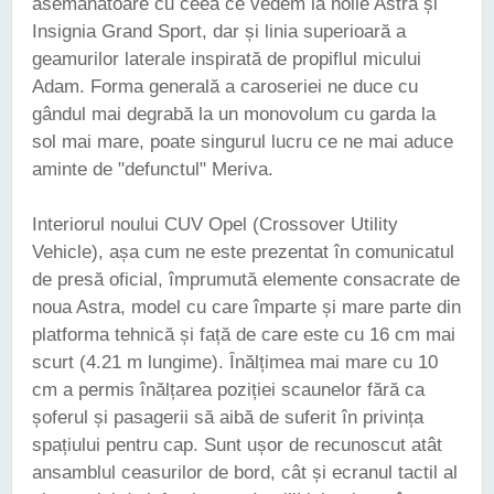
asemănătoare cu ceea ce vedem la noile Astra și
Insignia Grand Sport, dar și linia superioară a
geamurilor laterale inspirată de propiflul micului
Adam. Forma generală a caroseriei ne duce cu
gândul mai degrabă la un monovolum cu garda la
sol mai mare, poate singurul lucru ce ne mai aduce
aminte de "defunctul" Meriva.
Interiorul noului CUV Opel (Crossover Utility
Vehicle), așa cum ne este prezentat în comunicatul
de presă oficial, împrumută elemente consacrate de
noua Astra, model cu care împarte și mare parte din
platforma tehnică și față de care este cu 16 cm mai
scurt (4.21 m lungime). Înălțimea mai mare cu 10
cm a permis înălțarea poziției scaunelor fără ca
șoferul și pasagerii să aibă de suferit în privința
spațiului pentru cap. Sunt ușor de recunoscut atât
ansamblul ceasurilor de bord, cât și ecranul tactil al