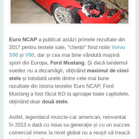
Euro NCAP
a publicat astăzi primele rezultate din
2017 pentru testele sale, "clienții" fiind noile
Volvo
S90
și
V90
, dar și cea mai bine vândută mașină
sport din Europa,
Ford Mustang
. Și dacă tandemul
suedez nu a dezamăgit, obținând
maximul de cinci
stele
și totodată unele dintre cele mai bune
rezultate din istoria testelor Euro NCAP, Ford
Mustang a fost făcut KO la aproape toate capitolele,
obținând doar
două stele
.
Astfel, legendarul muscle-car american, reinventat
în 2013 o dată cu noua sa generație și cu un succes
comercial imens la nivel global nu a reușit să treacă