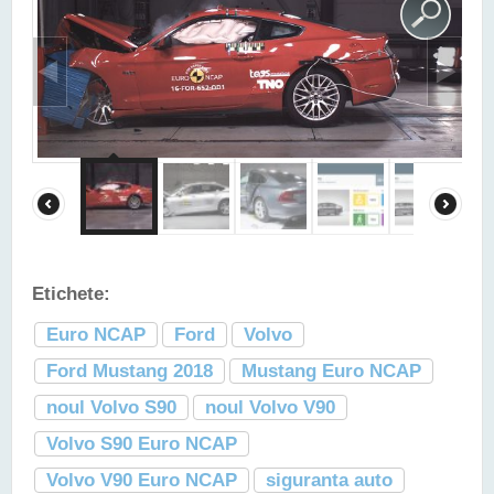
Etichete:
Euro NCAP
Ford
Volvo
Ford Mustang 2018
Mustang Euro NCAP
noul Volvo S90
noul Volvo V90
Volvo S90 Euro NCAP
Volvo V90 Euro NCAP
siguranta auto