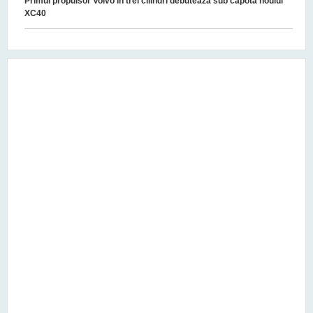
Primul propulsor Volvo în trei cilindri debutează sub capota noului
XC40