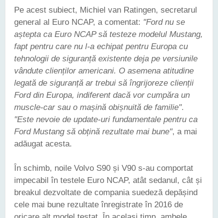
Pe acest subiect, Michiel van Ratingen, secretarul
general al Euro NCAP, a comentat:
"Ford nu se
aștepta ca Euro NCAP să testeze modelul Mustang,
fapt pentru care nu l-a echipat pentru Europa cu
tehnologii de siguranță existente deja pe versiunile
vândute clienților americani. O asemena atitudine
legată de siguranță ar trebui să îngrijoreze clienții
Ford din Europa, indiferent dacă vor cumpăra un
muscle-car sau o mașină obișnuită de familie"
.
"Este nevoie de update-uri fundamentale pentru ca
Ford Mustang să obțină rezultate mai bune"
, a mai
adăugat acesta.
În schimb, noile Volvo S90 și V90 s-au comportat
impecabil în testele Euro NCAP, atât sedanul, cât și
breakul dezvoltate de compania suedeză depășind
cele mai bune rezultate înregistrate în 2016 de
oricare alt model testat. În același timp, ambele