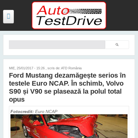
Mergi la conţinutul principal
Căutare
Formular de căutare
TESTE
ŞTIRI
MIE, 25/01/2017 - 15:26
, scris de: ATD România
Ford Mustang dezamăgește serios în
FOTO
testele Euro NCAP. În schimb, Volvo
VIDEO
S90 și V90 se plasează la polul total
opus
PREȚURI MODELE NOI
Fotocredit:
Euro NCAP
MAȘINI ELECTRICE ȘI HIBRID
CONTACT