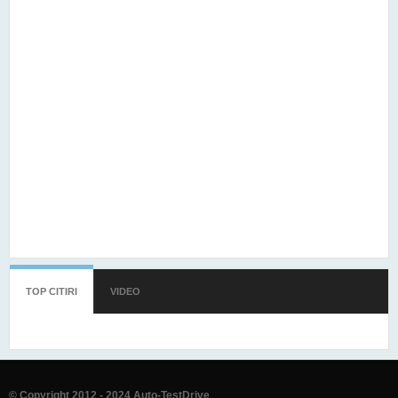
TOP CITIRI
(TAB ACTIV)
VIDEO
© Copyright 2012 - 2024 Auto-TestDrive