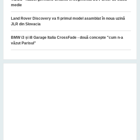
medie
Land Rover Discovery va fi primul model asamblat în noua uzină
JLR din Slovacia
BMW i3 și i8 Garage Italia CrossFade - două concepte "cum n-a
văzut Parisul"