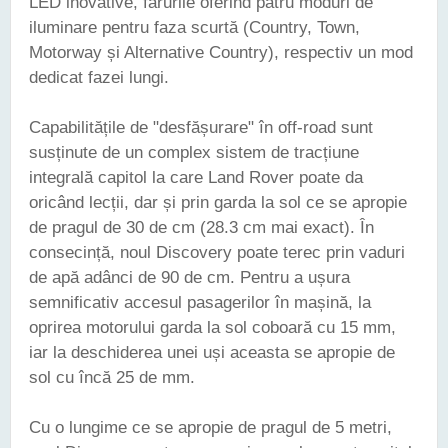
LED inovative, farurile oferind patru moduri de
iluminare pentru faza scurtă (Country, Town,
Motorway și Alternative Country), respectiv un mod
dedicat fazei lungi.
Capabilitățile de "desfășurare" în off-road sunt
susținute de un complex sistem de tracțiune
integrală capitol la care Land Rover poate da
oricând lecții, dar și prin garda la sol ce se apropie
de pragul de 30 de cm (28.3 cm mai exact). În
consecință, noul Discovery poate terec prin vaduri
de apă adânci de 90 de cm. Pentru a ușura
semnificativ accesul pasagerilor în mașină, la
oprirea motorului garda la sol coboară cu 15 mm,
iar la deschiderea unei uși aceasta se apropie de
sol cu încă 25 de mm.
Cu o lungime ce se apropie de pragul de 5 metri,