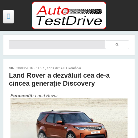
Mergi la conţinutul principal
Căutare
Formular de căutare
TESTE
ŞTIRI
VIN, 30/09/2016 - 11:57
, scris de: ATD România
Land Rover a dezvăluit cea de-a
FOTO
cincea generație Discovery
VIDEO
Fotocredit:
Land Rover
PREȚURI MODELE NOI
MAȘINI ELECTRICE ȘI HIBRID
CONTACT