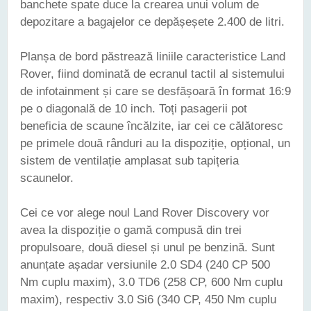
banchete spate duce la crearea unui volum de
depozitare a bagajelor ce depășeșete 2.400 de litri.
Planșa de bord păstrează liniile caracteristice Land
Rover, fiind dominată de ecranul tactil al sistemului
de infotainment și care se desfășoară în format 16:9
pe o diagonală de 10 inch. Toți pasagerii pot
beneficia de scaune încălzite, iar cei ce călătoresc
pe primele două rânduri au la dispoziție, opțional, un
sistem de ventilație amplasat sub tapițeria
scaunelor.
Cei ce vor alege noul Land Rover Discovery vor
avea la dispoziție o gamă compusă din trei
propulsoare, două diesel și unul pe benzină. Sunt
anunțate așadar versiunile 2.0 SD4 (240 CP 500
Nm cuplu maxim), 3.0 TD6 (258 CP, 600 Nm cuplu
maxim), respectiv 3.0 Si6 (340 CP, 450 Nm cuplu