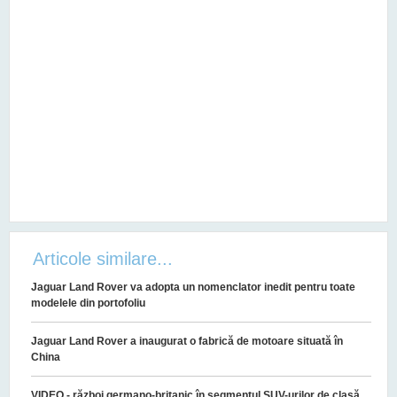
Articole similare...
Jaguar Land Rover va adopta un nomenclator inedit pentru toate
modelele din portofoliu
Jaguar Land Rover a inaugurat o fabrică de motoare situată în
China
VIDEO - război germano-britanic în segmentul SUV-urilor de clasă