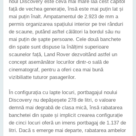
noul Discovery este ceva mai mare laa cest capitol
față de vechea generație, însă este mai puțin lat și
mai puțin înalt. Ampatamentul de 2.923 de mm a
permis organizarea spațiului interior pe trei rânduri
de scaune, putând asftel călători la bordul său nu
mai puțin de șapte persoane. Cele două banchete
din spate sunt dispuse la înălțimi superioare
scaunelor față, Land Rover dezvoltând astfel un
concept asemănător locurilor dintr-o sală de
cinematograf, pentru a oferi cea mai bună
vizibiliatte tuturor pasagerilor.
În configurația cu lapte locuri, portbagajul noului
Discovery nu depășeșete 278 de litri, o valoare
demnă mai degrabă de clasa mică, însă rabatarea
banchetei din spate și implicit crearea configurație
de cinci locuri oferă un imens portbagaj de 1.137 de
litri. Dacă s emerge mai departe, rabatarea ambelor