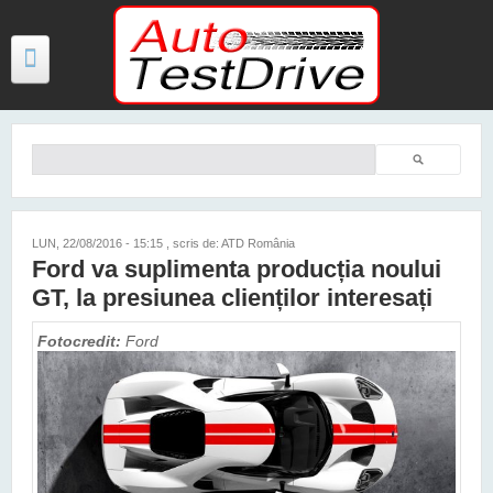
Mergi la conţinutul principal
Căutare
Formular de căutare
TESTE
ŞTIRI
LUN, 22/08/2016 - 15:15
, scris de: ATD România
Ford va suplimenta producția noului
FOTO
GT, la presiunea clienților interesați
VIDEO
Fotocredit:
Ford
PREȚURI MODELE NOI
MAȘINI ELECTRICE ȘI HIBRID
CONTACT