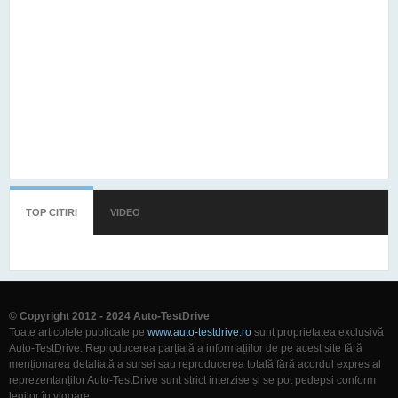
TOP CITIRI
(TAB ACTIV)
VIDEO
© Copyright 2012 - 2024 Auto-TestDrive
Toate articolele publicate pe
www.auto-testdrive.ro
sunt proprietatea exclusivă
Auto-TestDrive. Reproducerea parțială a informațiilor de pe acest site fără
menționarea detaliată a sursei sau reproducerea totală fără acordul expres al
reprezentanților Auto-TestDrive sunt strict interzise și se pot pedepsi conform
legilor în vigoare.