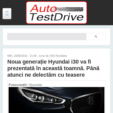
Mergi la conţinutul principal
Căutare
Formular de căutare
TESTE
ŞTIRI
MIE, 10/08/2016 - 21:06
, scris de: ATD România
Noua generație Hyundai i30 va fi
FOTO
prezentată în această toamnă. Până
VIDEO
atunci ne delectăm cu teasere
PREȚURI MODELE NOI
Fotocredit:
Hyundai
MAȘINI ELECTRICE ȘI HIBRID
CONTACT