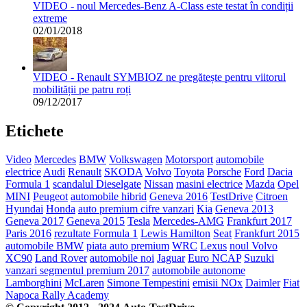
VIDEO - noul Mercedes-Benz A-Class este testat în condiții
extreme
02/01/2018
VIDEO - Renault SYMBIOZ ne pregătește pentru viitorul
mobilității pe patru roți
09/12/2017
Etichete
Video
Mercedes
BMW
Volkswagen
Motorsport
automobile
electrice
Audi
Renault
SKODA
Volvo
Toyota
Porsche
Ford
Dacia
Formula 1
scandalul Dieselgate
Nissan
masini electrice
Mazda
Opel
MINI
Peugeot
automobile hibrid
Geneva 2016
TestDrive
Citroen
Hyundai
Honda
auto premium cifre vanzari
Kia
Geneva 2013
Geneva 2017
Geneva 2015
Tesla
Mercedes-AMG
Frankfurt 2017
Paris 2016
rezultate Formula 1
Lewis Hamilton
Seat
Frankfurt 2015
automobile BMW
piata auto premium
WRC
Lexus
noul Volvo
XC90
Land Rover
automobile noi
Jaguar
Euro NCAP
Suzuki
vanzari segmentul premium 2017
automobile autonome
Lamborghini
McLaren
Simone Tempestini
emisii NOx
Daimler
Fiat
Napoca Rally Academy