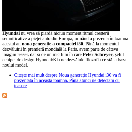
Hyundai
nu vrea să piardă niciun moment ritmul creșterii
semnificative a pieței auto din Europa, urmând a prezenta în toamna
acestui an
noua generație a compactei i30
. Până la momentul
dezvăluirii în premieră mondială la Paris, avem parte de câteva
imagini teaser, dar și de un mic film în care
Peter Schreyer
, șeful
echipei de design Hyundai/Kia ne dezvăluie filozofia ce stă la baza
noului model.
Citește mai mult
despre Noua generație Hyundai i30 va fi
prezentată în această toamnă. Până atunci ne delectăm cu
teasere