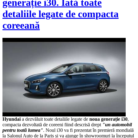
generație i30. Iată toate
detaliile legate de compacta
coreeană
Hyundai
a dezvăluit toate detaliile legate de
noua generație i30
,
compacta dezvoltată de coreeni fiind descrisă drept
"un automobil
pentru toată lumea"
. Noul i30 va fi prezentat în premieră mondială
la Salonul Auto de la Paris și va ajunge în showroomuri la începutul