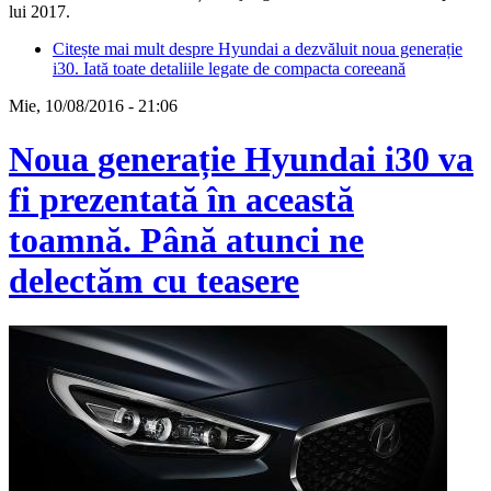
lui 2017.
Citește mai mult
despre Hyundai a dezvăluit noua generație
i30. Iată toate detaliile legate de compacta coreeană
Mie, 10/08/2016 - 21:06
Noua generație Hyundai i30 va
fi prezentată în această
toamnă. Până atunci ne
delectăm cu teasere