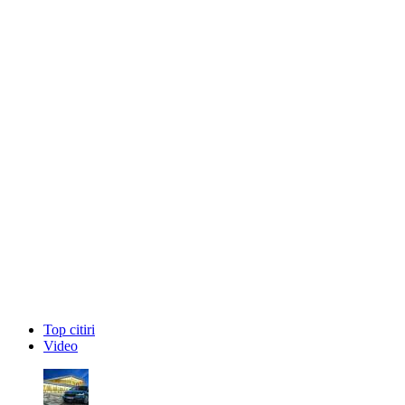
Top citiri
Video