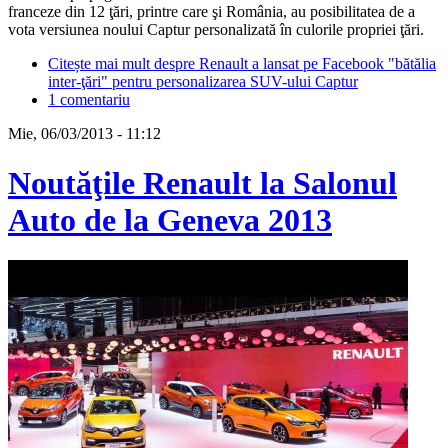
franceze din 12 ţări, printre care şi România, au posibilitatea de a
vota versiunea noului Captur personalizată în culorile propriei ţări.
Citește mai mult
despre Renault a lansat pe Facebook "bătălia
inter-ţări" pentru personalizarea SUV-ului Captur
1 comentariu
Mie, 06/03/2013 - 11:12
Noutăţile Renault la Salonul
Auto de la Geneva 2013