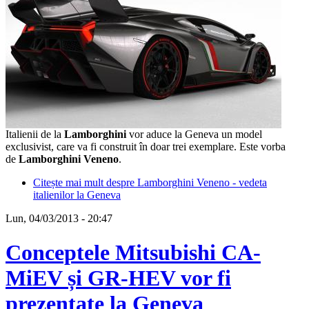
Italienii de la
Lamborghini
vor aduce la Geneva un model
exclusivist, care va fi construit în doar trei exemplare. Este vorba
de
Lamborghini Veneno
.
Citește mai mult
despre Lamborghini Veneno - vedeta
italienilor la Geneva
Lun, 04/03/2013 - 20:47
Conceptele Mitsubishi CA-
MiEV și GR-HEV vor fi
prezentate la Geneva