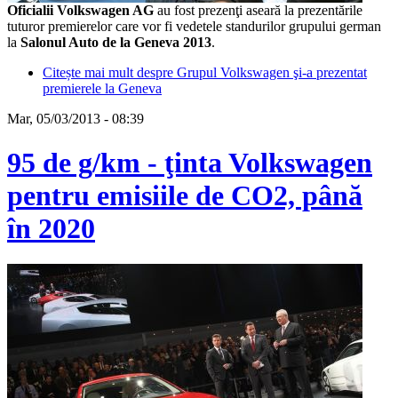
Oficialii Volkswagen AG
au fost prezenţi aseară la prezentările
tuturor premierelor care vor fi vedetele standurilor grupului german
la
Salonul Auto de la Geneva 2013
.
Citește mai mult
despre Grupul Volkswagen şi-a prezentat
premierele la Geneva
Mar, 05/03/2013 - 08:39
95 de g/km - ţinta Volkswagen
pentru emisiile de CO2, până
în 2020