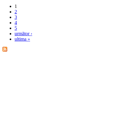
1
2
3
4
5
următor ›
ultima »