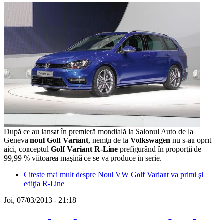
După ce au lansat în premieră mondială la Salonul Auto de la
Geneva
noul Golf Variant
, nemţii de la
Volkswagen
nu s-au oprit
aici, conceptul
Golf Variant R-Line
prefigurând în proporţii de
99,99 % viitoarea maşină ce se va produce în serie.
Citește mai mult
despre Noul VW Golf Variant va primi şi
ediţia R-Line
Joi, 07/03/2013 - 21:18