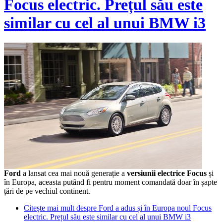
Focus electric. Prețul său este
similar cu cel al unui BMW i3
Ford
a lansat cea mai nouă generație a
versiunii electrice Focus
și
în Europa, aceasta putând fi pentru moment comandată doar în șapte
țări de pe vechiul continent.
Citește mai mult
despre Ford a adus și în Europa noul Focus
electric. Prețul său este similar cu cel al unui BMW i3