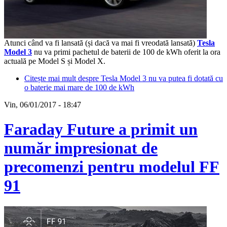
Atunci când va fi lansată (și dacă va mai fi vreodată lansată)
Tesla
Model 3
nu va primi pachetul de baterii de 100 de kWh oferit la ora
actuală pe Model S și Model X.
Citește mai mult
despre Tesla Model 3 nu va putea fi dotată cu
o baterie mai mare de 100 de kWh
Vin, 06/01/2017 - 18:47
Faraday Future a primit un
număr impresionat de
precomenzi pentru modelul FF
91