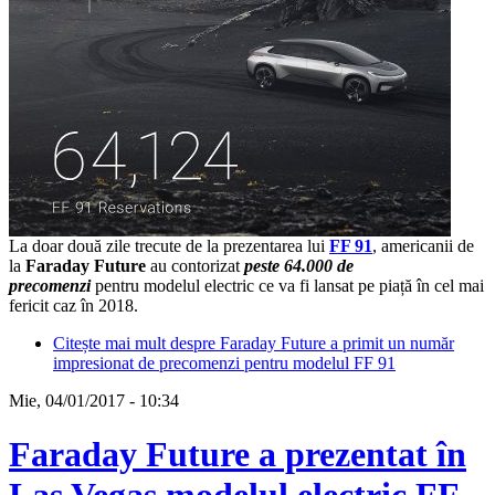
La doar două zile trecute de la prezentarea lui
FF 91
, americanii de
la
Faraday Future
au contorizat
peste 64.000 de
precomenzi
pentru modelul electric ce va fi lansat pe piață în cel mai
fericit caz în 2018.
Citește mai mult
despre Faraday Future a primit un număr
impresionat de precomenzi pentru modelul FF 91
Mie, 04/01/2017 - 10:34
Faraday Future a prezentat în