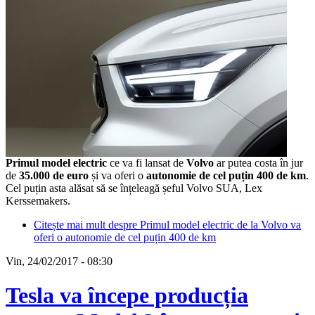
Primul model electric
ce va fi lansat de
Volvo
ar putea costa în jur
de
35.000 de euro
și va oferi o
autonomie de cel puțin 400 de km
.
Cel puțin asta alăsat să se înțeleagă șeful Volvo SUA, Lex
Kerssemakers.
Citește mai mult
despre Primul model electric de la Volvo va
oferi o autonomie de cel puțin 400 de km
Vin, 24/02/2017 - 08:30
Tesla va începe producția