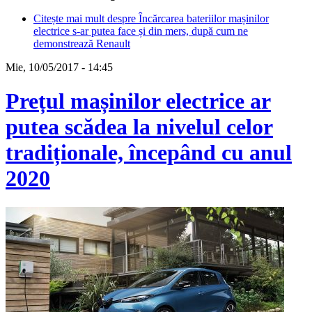
Citește mai mult
despre Încărcarea bateriilor mașinilor
electrice s-ar putea face și din mers, după cum ne
demonstrează Renault
Mie, 10/05/2017 - 14:45
Prețul mașinilor electrice ar
putea scădea la nivelul celor
tradiționale, începând cu anul
2020