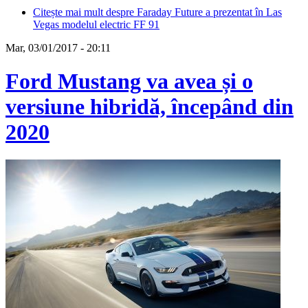
Citește mai mult
despre Faraday Future a prezentat în Las
Vegas modelul electric FF 91
Mar, 03/01/2017 - 20:11
Ford Mustang va avea și o
versiune hibridă, începând din
2020