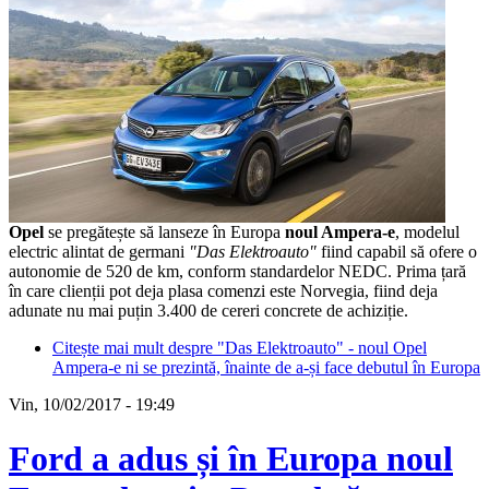
Opel
se pregătește să lanseze în Europa
noul Ampera-e
, modelul
electric alintat de germani
"Das Elektroauto"
fiind capabil să ofere o
autonomie de 520 de km, conform standardelor NEDC. Prima țară
în care clienții pot deja plasa comenzi este Norvegia, fiind deja
adunate nu mai puțin 3.400 de cereri concrete de achiziție.
Citește mai mult
despre "Das Elektroauto" - noul Opel
Ampera-e ni se prezintă, înainte de a-și face debutul în Europa
Vin, 10/02/2017 - 19:49
Ford a adus și în Europa noul