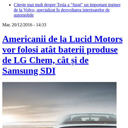
Citește mai mult
despre Tesla a "furat" un important inginer
de la Volvo, specializat în dezvoltarea interioarelor de
automobile
Mar, 20/12/2016 - 14:33
Americanii de la Lucid Motors
vor folosi atât baterii produse
de LG Chem, cât și de
Samsung SDI