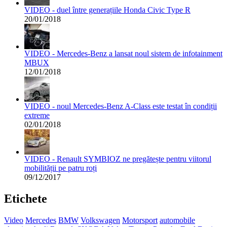
VIDEO - duel între generațiile Honda Civic Type R
20/01/2018
VIDEO - Mercedes-Benz a lansat noul sistem de infotainment
MBUX
12/01/2018
VIDEO - noul Mercedes-Benz A-Class este testat în condiții
extreme
02/01/2018
VIDEO - Renault SYMBIOZ ne pregătește pentru viitorul
mobilității pe patru roți
09/12/2017
Etichete
Video
Mercedes
BMW
Volkswagen
Motorsport
automobile