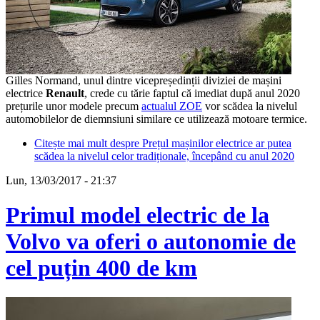
Gilles Normand, unul dintre vicepreședinții diviziei de mașini
electrice
Renault
, crede cu tărie faptul că imediat după anul 2020
prețurile unor modele precum
actualul ZOE
vor scădea la nivelul
automobilelor de diemnsiuni similare ce utilizează motoare termice.
Citește mai mult
despre Prețul mașinilor electrice ar putea
scădea la nivelul celor tradiționale, începând cu anul 2020
Lun, 13/03/2017 - 21:37
Primul model electric de la
Volvo va oferi o autonomie de
cel puțin 400 de km