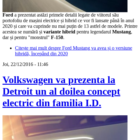
Ford
a prezentat astăzi primele detalii legate de viitorul său
portofoliu de mașini electrice și hibrid ce vor fi lansate până în anul
2020 și care va cuprinde nu mai puțin de 13 astfel de modele. Printre
acestea se numără și
variante hibrid
pentru legendarul
Mustang
,
dar și pentru "monstrul"
F-150
.
Citește mai mult
despre Ford Mustang va avea și o versiune
hibridă, începând din 2020
Joi, 22/12/2016 - 11:46
Volkswagen va prezenta la
Detroit un al doilea concept
electric din familia I.D.