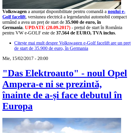
Volkswagen
a anunțat disponibilitate pentru comandă a
noului e-
Golf facelift
, versiunea electrică a legendarului automobil compact
urmând a avea un preț de start de
35.900 de euro, în
Germania
.
UPDATE (20.09.2017)
- prețul de start în România
pentru VW e-GOLF este de
37.564 de EURO, TVA inclus
.
Citește mai mult
despre Volkswagen e-Golf facelift are un preț
de start de 35.900 de euro, în Germania
Mie, 15/02/2017 - 20:00
"Das Elektroauto" - noul Opel
Ampera-e ni se prezintă,
înainte de a-și face debutul în
Europa