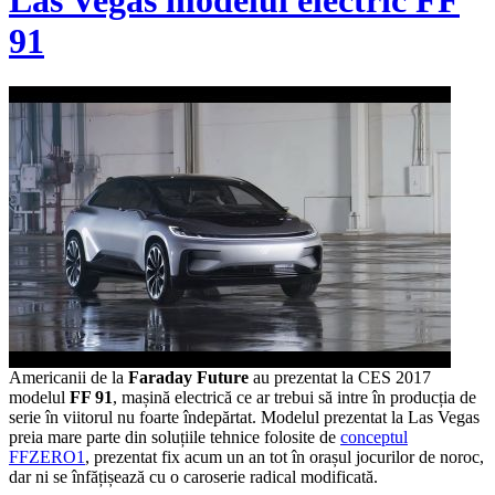
Las Vegas modelul electric FF
91
Americanii de la
Faraday Future
au prezentat la CES 2017
modelul
FF 91
, mașină electrică ce ar trebui să intre în producția de
serie în viitorul nu foarte îndepărtat. Modelul prezentat la Las Vegas
preia mare parte din soluțiile tehnice folosite de
conceptul
FFZERO1
, prezentat fix acum un an tot în orașul jocurilor de noroc,
dar ni se înfățișează cu o caroserie radical modificată.