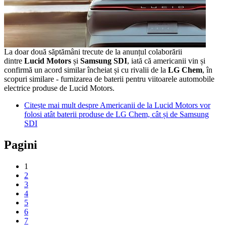
La doar două săptămâni trecute de la anunțul colaborării
dintre
Lucid Motors
și
Samsung SDI
, iată că americanii vin și
confirmă un acord similar încheiat și cu rivalii de la
LG Chem
, în
scopuri similare - furnizarea de baterii pentru viitoarele automobile
electrice produse de Lucid Motors.
Citește mai mult
despre Americanii de la Lucid Motors vor
folosi atât baterii produse de LG Chem, cât și de Samsung
SDI
Pagini
1
2
3
4
5
6
7