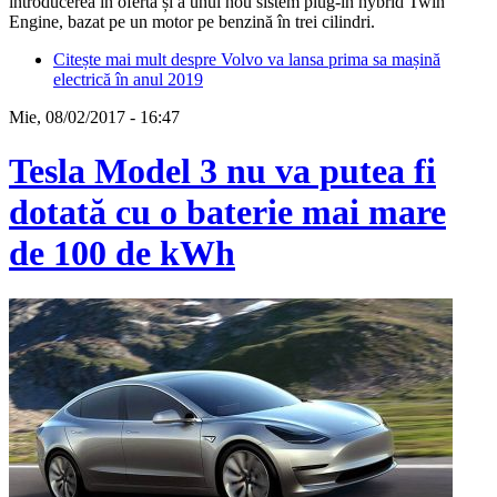
introducerea în ofertă și a unui nou sistem plug-in hybrid Twin
Engine, bazat pe un motor pe benzină în trei cilindri.
Citește mai mult
despre Volvo va lansa prima sa mașină
electrică în anul 2019
Mie, 08/02/2017 - 16:47
Tesla Model 3 nu va putea fi
dotată cu o baterie mai mare
de 100 de kWh