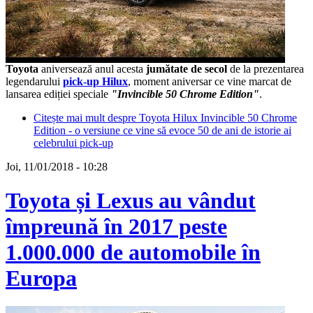
Toyota
aniversează anul acesta
jumătate de secol
de la prezentarea
legendarului
pick-up Hilux
, moment aniversar ce vine marcat de
lansarea ediției speciale
"Invincible 50 Chrome Edition"
.
Citește mai mult
despre Toyota Hilux Invincible 50 Chrome
Edition - o versiune ce vine să evoce 50 de ani de istorie ai
celebrului pick-up
Joi, 11/01/2018 - 10:28
Toyota și Lexus au vândut
împreună în 2017 peste
1.000.000 de automobile în
Europa