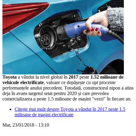
Toyota
a vândut la nivel global în
2017
peste
1.52 milioane de
vehicule electrificate
, valoare ce depășește cu opt procente
performanțele anului precedent. Totodată, constructorul nipon a atins
deja în avans targetul setat pentru 2020 și care prevedea
comercializarea a peste 1.5 milioane de mașini "verzi" în fiecare an.
Citește mai mult
despre Toyota a vândut în 2017 peste 1.5
milioane de mașini electrificate
Mar, 23/01/2018 - 13:10