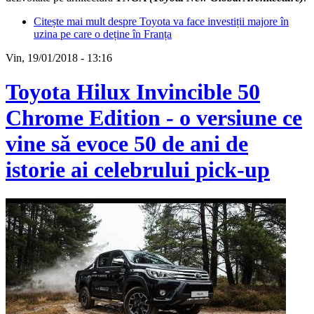
Citește mai mult
despre Toyota va face investiții majore în
uzina pe care o deține în Franța
Vin, 19/01/2018 - 13:16
Toyota Hilux Invincible 50
Chrome Edition - o versiune ce
vine să evoce 50 de ani de
istorie ai celebrului pick-up