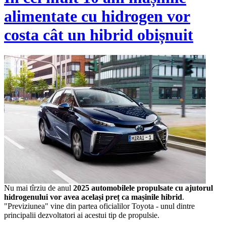
alimentate cu hidrogen vor
costa cât un hibrid obișnuit
Nu mai tîrziu de anul
2025 automobilele propulsate cu ajutorul
hidrogenului vor avea același preț ca mașinile hibrid
.
"Previziunea" vine din partea oficialilor Toyota - unul dintre
principalii dezvoltatori ai acestui tip de propulsie.