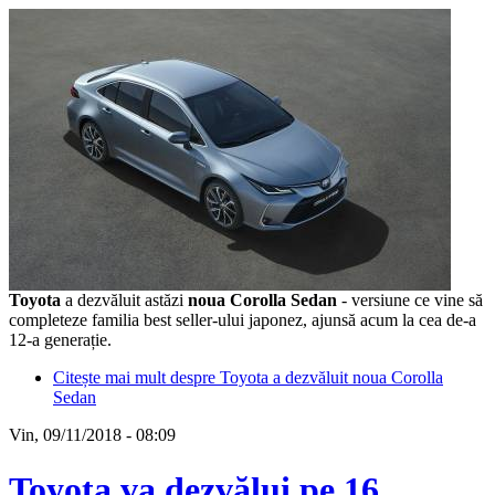
Toyota
a dezvăluit astăzi
noua Corolla Sedan
- versiune ce vine să
completeze familia best seller-ului japonez, ajunsă acum la cea de-a
12-a generație.
Citește mai mult
despre Toyota a dezvăluit noua Corolla
Sedan
Vin, 09/11/2018 - 08:09
Toyota va dezvălui pe 16