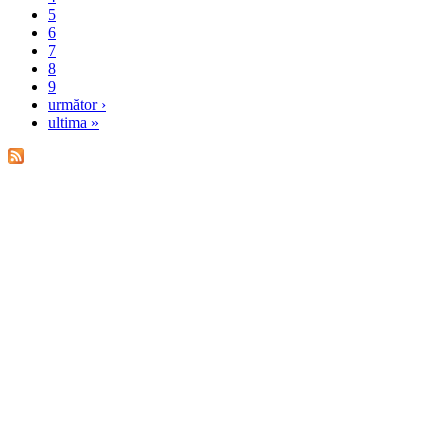
5
6
7
8
9
următor ›
ultima »