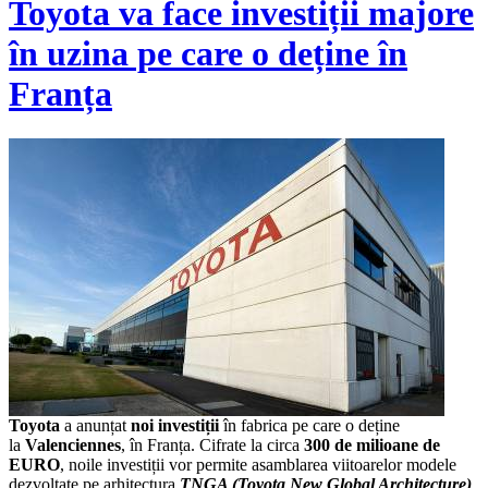
Toyota va face investiții majore
în uzina pe care o deține în
Franța
Toyota
a anunțat
noi investiții
în fabrica pe care o deține
la
Valenciennes
, în Franța. Cifrate la circa
300 de milioane de
EURO
, noile investiții vor permite asamblarea viitoarelor modele
dezvoltate pe arhitectura
TNGA (Toyota New Global Architecture)
.