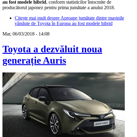
au fost modele hibrid
, conform statisticilor întocmite de
producătorul japonez pentru prima jumătate a anului 2018.
Citește mai mult
despre Aproape jumătate dintre mașinile
vândute de Toyota în Europa au fost modele hibrid
Mar, 06/03/2018 - 14:08
Toyota a dezvăluit noua
generație Auris