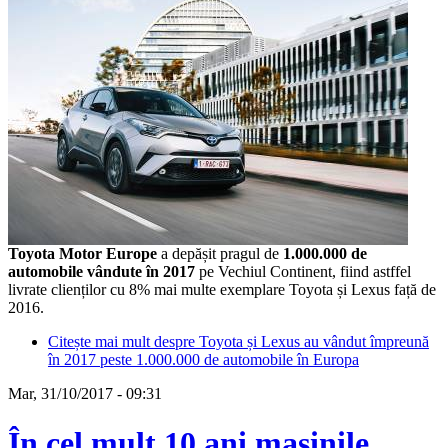
Toyota Motor Europe
a depășit pragul de
1.000.000 de
automobile vândute în 2017
pe Vechiul Continent, fiind astffel
livrate clienților cu 8% mai multe exemplare Toyota și Lexus față de
2016.
Citește mai mult
despre Toyota și Lexus au vândut împreună
în 2017 peste 1.000.000 de automobile în Europa
Mar, 31/10/2017 - 09:31
În cel mult 10 ani mașinile