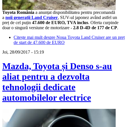
Toyota România
a anunțat disponibilitatea pentru precomandă
a
noii generații Land Cruiser
, SUV-ul japonez având astfel un
preț de cel puțin
47.600 de EURO, TVA inclus
. Oferta curpinde
doar o singură versiune de motorizare -
2.8 D-4D de 177 de CP
.
Citește mai mult
despre Noua Toyota Land Cruiser are un preț
de start de 47.600 de EURO
Joi, 28/09/2017 - 15:19
Mazda, Toyota și Denso s-au
aliat pentru a dezvolta
tehnologii dedicate
automobilelor electrice