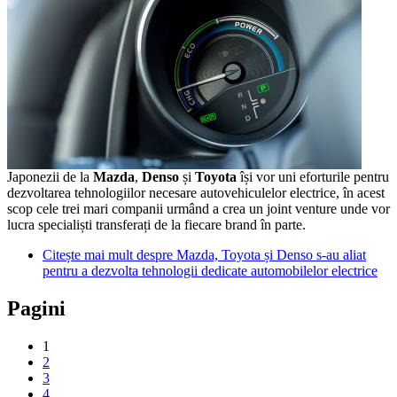
Japonezii de la
Mazda
,
Denso
și
Toyota
își vor uni eforturile pentru
dezvoltarea tehnologiilor necesare autovehiculelor electrice, în acest
scop cele trei mari companii urmând a crea un joint venture unde vor
lucra specialiști transferați de la fiecare brand în parte.
Citește mai mult
despre Mazda, Toyota și Denso s-au aliat
pentru a dezvolta tehnologii dedicate automobilelor electrice
Pagini
1
2
3
4