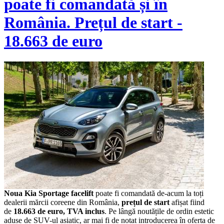
poate fi comandată și în
România. Prețul de start -
18.663 de euro
Noua Kia Sportage facelift
poate fi comandată de-acum la toți
dealerii mărcii coreene din România,
prețul de start
afișat fiind
de
18.663 de euro, TVA inclus
. Pe lângă noutățile de ordin estetic
aduse de SUV-ul asiatic, ar mai fi de notat introducerea în oferta de