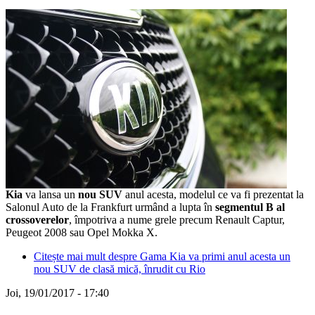
Kia
va lansa un
nou SUV
anul acesta, modelul ce va fi prezentat la
Salonul Auto de la Frankfurt urmând a lupta în
segmentul B al
crossoverelor
, împotriva a nume grele precum Renault Captur,
Peugeot 2008 sau Opel Mokka X.
Citește mai mult
despre Gama Kia va primi anul acesta un
nou SUV de clasă mică, înrudit cu Rio
Joi, 19/01/2017 - 17:40