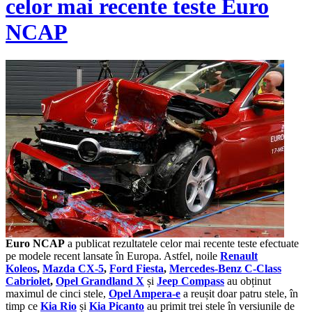
celor mai recente teste Euro
NCAP
Euro NCAP
a publicat rezultatele celor mai recente teste efectuate
pe modele recent lansate în Europa. Astfel, noile
Renault
Koleos
,
Mazda CX-5
,
Ford Fiesta
,
Mercedes-Benz C-Class
Cabriolet
,
Opel Grandland X
și
Jeep Compass
au obținut
maximul de cinci stele,
Opel Ampera-e
a reușit doar patru stele, în
timp ce
Kia Rio
și
Kia Picanto
au primit trei stele în versiunile de