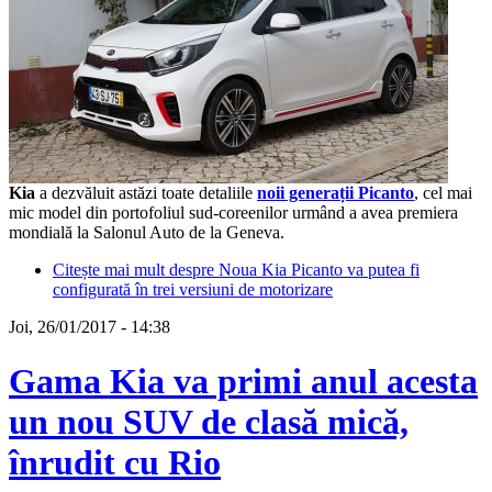
Kia
a dezvăluit astăzi toate detaliile
noii generații Picanto
, cel mai
mic model din portofoliul sud-coreenilor urmând a avea premiera
mondială la Salonul Auto de la Geneva.
Citește mai mult
despre Noua Kia Picanto va putea fi
configurată în trei versiuni de motorizare
Joi, 26/01/2017 - 14:38
Gama Kia va primi anul acesta
un nou SUV de clasă mică,
înrudit cu Rio