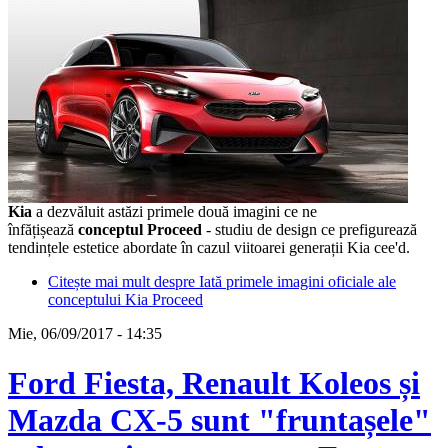
Kia
a dezvăluit astăzi primele două imagini ce ne
înfățișează
conceptul Proceed
- studiu de design ce prefigurează
tendințele estetice abordate în cazul viitoarei generații Kia cee'd.
Citește mai mult
despre Iată primele imagini oficiale ale
conceptului Kia Proceed
Mie, 06/09/2017 - 14:35
Ford Fiesta, Renault Koleos și
Mazda CX-5 sunt "fruntașele"