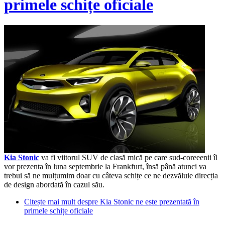
primele schițe oficiale
Kia Stonic
va fi viitorul SUV de clasă mică pe care sud-coreeenii îl
vor prezenta în luna septembrie la Frankfurt, însă până atunci va
trebui să ne mulțumim doar cu câteva schițe ce ne dezvăluie direcția
de design abordată în cazul său.
Citește mai mult
despre Kia Stonic ne este prezentată în
primele schițe oficiale