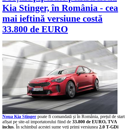
Kia Stinger, în România - cea
mai ieftină versiune costă
33.800 de EURO
Noua Kia Stinger
poate fi comandată și în România, prețul de start
afișat pe site-ul importatorului fiind de
33.800 de EURO, TVA
inclus
. În schimbul acestei sume veți primi versiunea
2.0 T-GDi