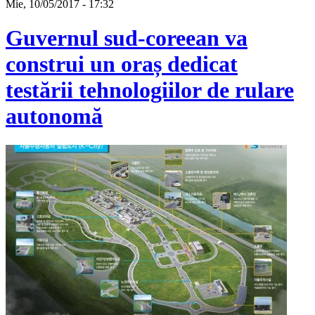
Mie, 10/05/2017 - 17:32
Guvernul sud-coreean va
construi un oraș dedicat
testării tehnologiilor de rulare
autonomă