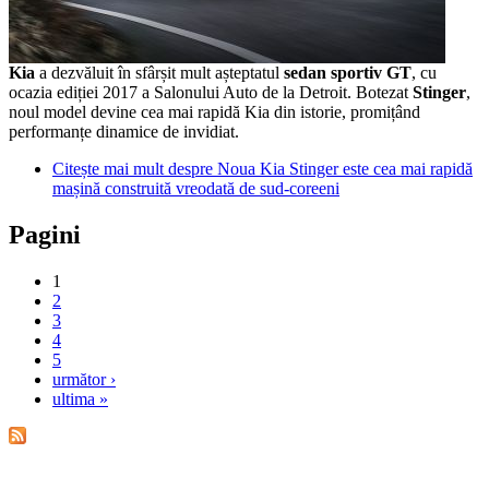
Kia
a dezvăluit în sfârșit mult așteptatul
sedan sportiv GT
, cu
ocazia ediției 2017 a Salonului Auto de la Detroit. Botezat
Stinger
,
noul model devine cea mai rapidă Kia din istorie, promițând
performanțe dinamice de invidiat.
Citește mai mult
despre Noua Kia Stinger este cea mai rapidă
mașină construită vreodată de sud-coreeni
Pagini
1
2
3
4
5
următor ›
ultima »