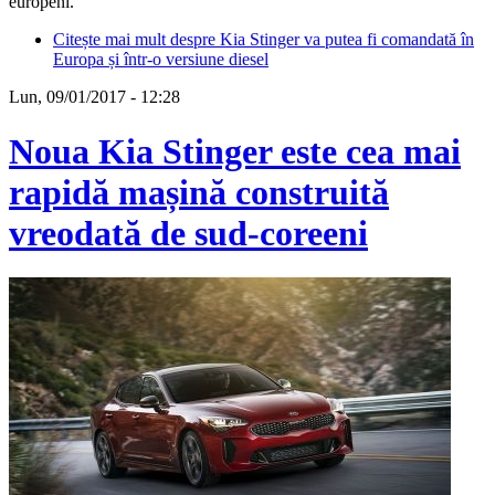
europeni.
Citește mai mult
despre Kia Stinger va putea fi comandată în
Europa și într-o versiune diesel
Lun, 09/01/2017 - 12:28
Noua Kia Stinger este cea mai
rapidă mașină construită
vreodată de sud-coreeni