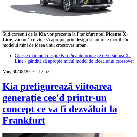
Sud-coreenii de la
Kia
vor prezenta la Frankfurt noul
Picanto X-
Line
, variantă ce vine să apropie prin design și anumite modificări
modelul mini de ideea unui crossover urban.
Citește mai mult
despre Kia Picanto primește o versiunea X-
Line - gândită să apropie micul model de ideea unui crossover
Mie, 30/08/2017 - 13:53
Kia prefigurează viitoarea
generație cee'd printr-un
concept ce va fi dezvăluit la
Frankfurt