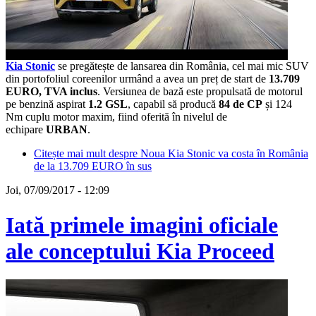
Kia Stonic
se pregătește de lansarea din România, cel mai mic SUV
din portofoliul coreenilor urmând a avea un preț de start de
13.709
EURO, TVA inclus
. Versiunea de bază este propulsată de motorul
pe benzină aspirat
1.2 GSL
, capabil să producă
84 de CP
și 124
Nm cuplu motor maxim, fiind oferită în nivelul de
echipare
URBAN
.
Citește mai mult
despre Noua Kia Stonic va costa în România
de la 13.709 EURO în sus
Joi, 07/09/2017 - 12:09
Iată primele imagini oficiale
ale conceptului Kia Proceed