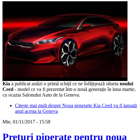
Kia
a publicat astăzi o primă schiță ce ne înfățișează silueta
noului
Ceed
- model ce va fi prezentat într-o nouă generație în luna martie,
cu ocazia Salonului Auto de la Geneva.
Citește mai mult
despre Noua generație Kia Ceed va fi lansată
anul acesta la Geneva
Mie, 01/11/2017 - 15:58
Prețuri piperate pentru noua