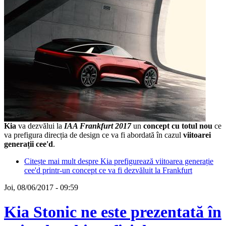
Kia
va dezvălui la
IAA Frankfurt 2017
un
concept cu totul nou
ce
va prefigura direcția de design ce va fi abordată în cazul
viitoarei
generații cee'd
.
Citește mai mult
despre Kia prefigurează viitoarea generație
cee'd printr-un concept ce va fi dezvăluit la Frankfurt
Joi, 08/06/2017 - 09:59
Kia Stonic ne este prezentată în