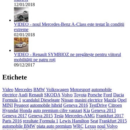
12/01/2018
VIDEO - noul Mercedes-Benz A-Class este testat în condiții
extreme
02/01/2018
VIDEO - Renault SYMBIOZ ne pregătește pentru viitorul
mobilității pe patru roți
09/12/2017
Etichete
Video
Mercedes
BMW
Volkswagen
Motorsport
automobile
electrice
Audi
Renault
SKODA
Volvo
Toyota
Porsche
Ford
Dacia
Formula 1
scandalul Dieselgate
Nissan
masini electrice
Mazda
Opel
MINI
Peugeot
automobile hibrid
Geneva 2016
TestDrive
Citroen
Hyundai
Honda
auto premium cifre vanzari
Kia
Geneva 2013
Geneva 2017
Geneva 2015
Tesla
Mercedes-AMG
Frankfurt 2017
Paris 2016
rezultate Formula 1
Lewis Hamilton
Seat
Frankfurt 2015
automobile BMW
piata auto premium
WRC
Lexus
noul Volvo