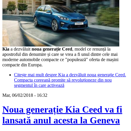
Kia
a dezvăluit
noua generație Ceed
, model ce renunță la
apostroful din denumire și care se vrea a fi unul dintre cele mai
moderne automobile compacte ce "populează" oferta de mașini
compacte din Europa.
Citește mai mult
despre Kia a dezvăluit noua generație Ceed.
Compacta coreeană promite să revoluționeze din nou
segmentul în care activează
Mar, 06/02/2018 - 16:32
Noua generație Kia Ceed va fi
lansată anul acesta la Geneva