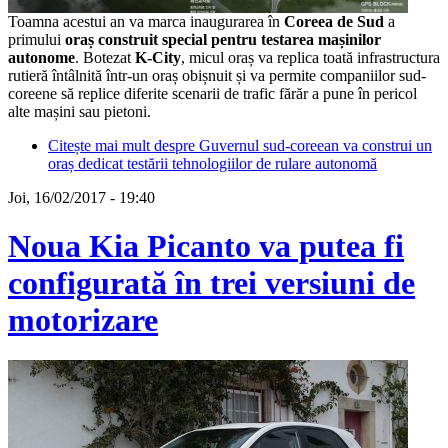
Toamna acestui an va marca inaugurarea în
Coreea de Sud
a
primului
oraș construit special pentru testarea mașinilor
autonome
. Botezat
K-City
, micul oraș va replica toată infrastructura
rutieră întâlnită într-un oraș obișnuit și va permite companiilor sud-
coreene să replice diferite scenarii de trafic fărăr a pune în pericol
alte mașini sau pietoni.
Citește mai mult
despre Guvernul sud-coreean va construi un
oraș dedicat testării tehnologiilor de rulare autonomă
Joi, 16/02/2017 - 19:40
Noua Kia Picanto va putea fi
configurată în trei versiuni de
motorizare