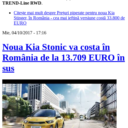
TREND-Line RWD
.
Citește mai mult
despre Prețuri piperate pentru noua Kia
Stinger, în România - cea mai ieftină versiune costă 33.800 de
EURO
Mie, 04/10/2017 - 17:16
Noua Kia Stonic va costa în
România de la 13.709 EURO în
sus