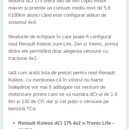
Motorul dCi 175 oferă 380 de Nm cuplu motor
maxim și promite un consum mediu mixt de 5.8
l/100km atunci când este configurat alături de
sistemul 4x4.
Nivelurile de echipare în care poate fi configurat
noul Renault Koleos sunt Life, Zen și Intens, primul
dintre ele permițând doar alegerea versiunii cu
tracțiune 4x2.
Iată cum arată lista de prețuri pentru noul Renault
Koleos, cu mențiunea că în viitorul nu foarte
îndepărtat vor mai fi adăugate noi versiuni de
motorizare printre care se va număra dCi-ul de 1.6
litri și 130 de CP, dar și cel puțin o versiune pe
benzină TCe:
Renault Koleos dCi 175 4x2 x-Tronic Life -