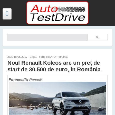
Mergi la conţinutul principal
Căutare
Formular de căutare
TESTE
ŞTIRI
JOI, 18/05/2017 - 14:11
, scris de: ATD România
Noul Renault Koleos are un preț de
FOTO
start de 30.500 de euro, în România
VIDEO
Fotocredit:
Renault
PREȚURI MODELE NOI
MAȘINI ELECTRICE ȘI HIBRID
CONTACT