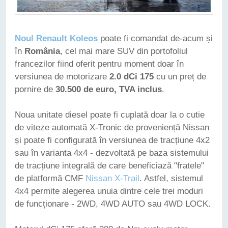
Noul Renault Koleos
poate fi comandat de-acum și
în
România
, cel mai mare SUV din portofoliul
francezilor fiind oferit pentru moment doar în
versiunea de motorizare
2.0 dCi 175
cu un preț de
pornire de
30.500 de euro, TVA inclus
.
Noua unitate diesel poate fi cuplată doar la o cutie
de viteze automată X-Tronic de proveniență Nissan
și poate fi configurată în versiunea de tracțiune 4x2
sau în varianta 4x4 - dezvoltată pe baza sistemului
de tracțiune integrală de care beneficiază "fratele"
de platformă CMF
Nissan X-Trail
. Astfel, sistemul
4x4 permite alegerea unuia dintre cele trei moduri
de funcționare - 2WD, 4WD AUTO sau 4WD LOCK.